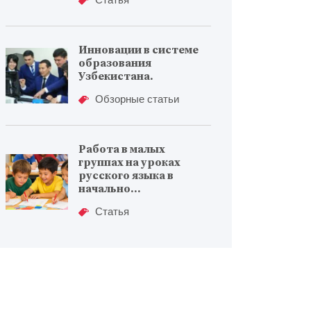
Инновации в системе
образования
Узбекистана.
Обзорные статьи
Работа в малых
группах на уроках
русского языка в
начально...
Статья