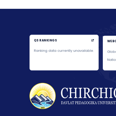
QS RANKINGS
WEBO
Ranking data currently unavailable.
Glob
Nati