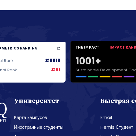
THE IMPACT
IMPACT RAN
METRICS RANKING
1001+
#9918
al Rank
#51
Sustainable Development Goa
onal Rank
Университет
Быстрая 
Карта кампусов
Email
Иностранные студенты
Hemis Студент