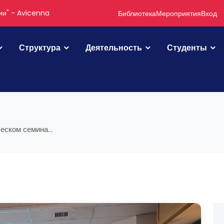
ии" - Avicenna
Библиотека
Мероприятия
Вход
Структура
Деятельность
Студенты
ском семина...