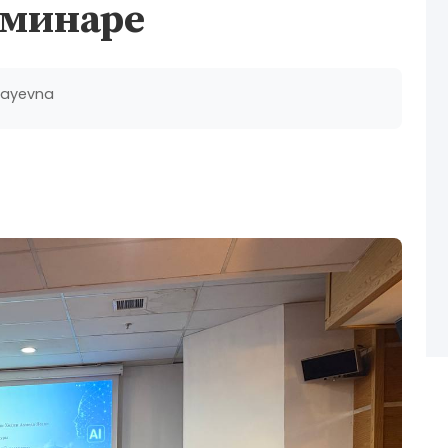
еминаре
vayevna