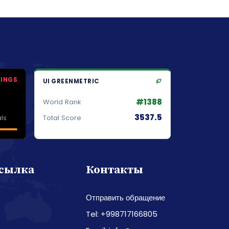
KINGS
UI GREENMETRIC
#1388
World Rank
3537.5
ls
Total Score
ссылка
Контакты
Отправить обращение
Tel: +998717166805