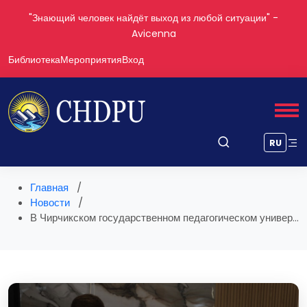
"Невежественный человек — как дом без света" - Abdulla
Avloniy
Библиотека
Мероприятия
Вход
RU
Главная
Новости
В Чирчикском государственном педагогическом универ...