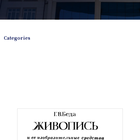
Categories
Jurnal
Album book
Avtoreferat
Badiiy adabiyot
Boshqa turdagi adabiyotlar
Elektron resurs
Konferensiya materiallari
Laboratoriya ishi
Lug'at
Maqolalar
Methodical guide
Monografiya
Mustaqil ish
Nazorat savoollari
O'quv yoki fan dasturlari
O'quv-uslubiy majmua
O'quv-uslubiy qo'llanma
Prezident asarlari
Risola
Study guide
Taqdimot
Textbook
To'plam