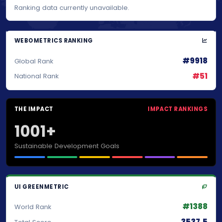
Ranking data currently unavailable.
WEBOMETRICS RANKING
#9918
Global Rank
#51
National Rank
THE IMPACT
IMPACT RANKINGS
1001+
Sustainable Development Goals
UI GREENMETRIC
#1388
World Rank
3537.5