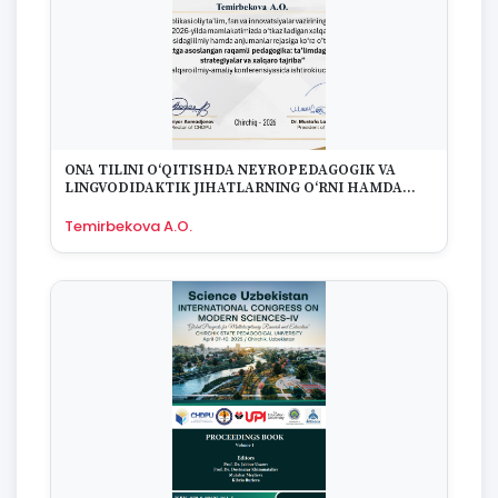
1975
1974
1973
1972
1970
1969
1968
1967
ONA TILINI O‘QITISHDA NEYROPEDAGOGIK VA
1965
LINGVODIDAKTIK JIHATLARNING O‘RNI HAMDA
1964
AHAMIYATI
Temirbekova A.O.
1963
1959
1958
1955
1954
1953
1949
1942
1928
1922