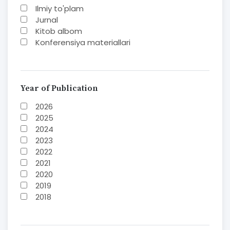
Elektron resurs
Ilmiy to'plam
Jurnal
Kitob albom
Konferensiya materiallari
Laboratoriya ishi
Lug'at
Maqolalar
Metodik qo`llanma
Year of Publication
Monografiya
2026
Mustaqil ish
2025
Nazorat savollari-testlar
2024
O'quv qo'llanma
2023
O'quv yoki fan dasturlari
2022
O'quv-uslubiy majmua
2021
O'quv-uslubiy qo'llanma
2020
Prezident asarlari
2019
Risola
2018
Taqdimot
2017