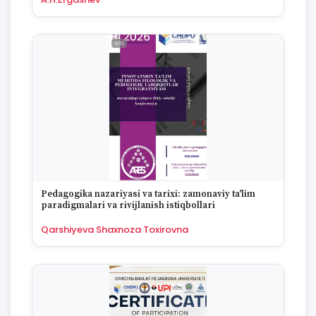
1995
A.H.Ergashev
1994
1993
1992
1991
1990
1989
1988
1987
1986
1985
1984
1983
Pedagogika nazariyasi va tarixi: zamonaviy ta'lim
1982
paradigmalari va rivijlanish istiqbollari
1981
1980
Qarshiyeva Shaxnoza Toxirovna
1979
1978
1977
1976