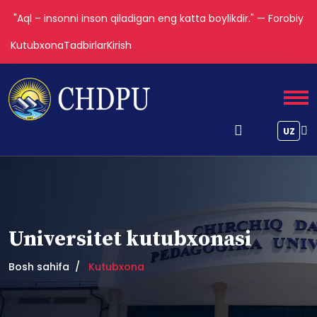
Tarbiya biz uchun yo hayot – yo mamot, yo najot – yo
halokat, yo saodat – yo falokat masalasidir.
Kutubxona
Tadbirlar
Kirish
UZ
Universitet kutubxonasi
Bosh sahifa
Kutubxona