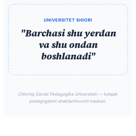
UNIVERSITET SHIORI
"Barchasi shu yerdan
va shu ondan
boshlanadi"
Chirchiq Davlat Pedagogika Universiteti — kelajak
pedagoglarini shakllantiruvchi maskan.