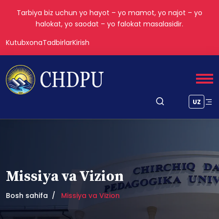
Tarbiya biz uchun yo hayot – yo mamot, yo najot – yo
halokat, yo saodat – yo falokat masalasidir.
Kutubxona
Tadbirlar
Kirish
UZ
Missiya va Vizion
Bosh sahifa
Missiya va Vizion