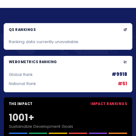
QS RANKINGS
Ranking data currently unavailable.
WEBOMETRICS RANKING
#9918
Global Rank
#51
National Rank
THE IMPACT
IMPACT RANKINGS
1001+
Sustainable Development Goals