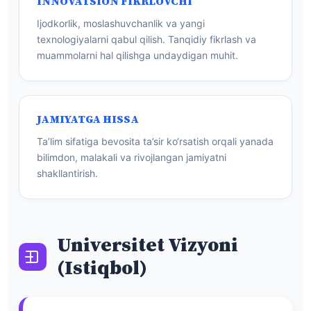
INNOVATSION FIKRLOVCHI
Ijodkorlik, moslashuvchanlik va yangi
texnologiyalarni qabul qilish. Tanqidiy fikrlash va
muammolarni hal qilishga undaydigan muhit.
JAMIYATGA HISSA
Ta’lim sifatiga bevosita ta’sir ko‘rsatish orqali yanada
bilimdon, malakali va rivojlangan jamiyatni
shakllantirish.
Universitet Vizyoni
(Istiqbol)