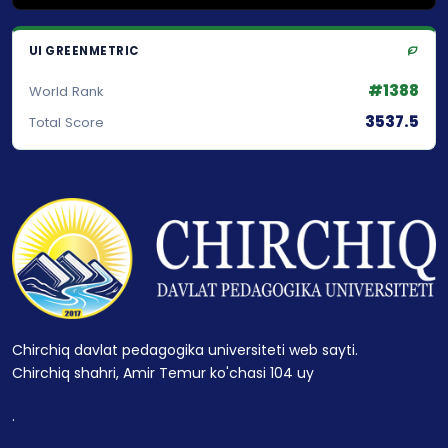
UI GREENMETRIC
#1388
World Rank
3537.5
Total Score
Chirchiq davlat pedagogika universiteti web sayti.
Chirchiq shahri, Amir Temur ko'chasi 104 uy
.