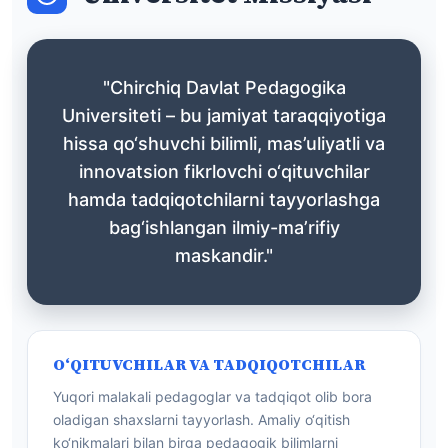
"Chirchiq Davlat Pedagogika
Universiteti – bu jamiyat taraqqiyotiga
hissa qo‘shuvchi bilimli, mas’uliyatli va
innovatsion fikrlovchi o‘qituvchilar
hamda tadqiqotchilarni tayyorlashga
bag‘ishlangan ilmiy-ma’rifiy
maskandir."
O‘QITUVCHILAR VA TADQIQOTCHILAR
Yuqori malakali pedagoglar va tadqiqot olib bora
oladigan shaxslarni tayyorlash. Amaliy o‘qitish
ko‘nikmalari bilan birga pedagogik bilimlarni