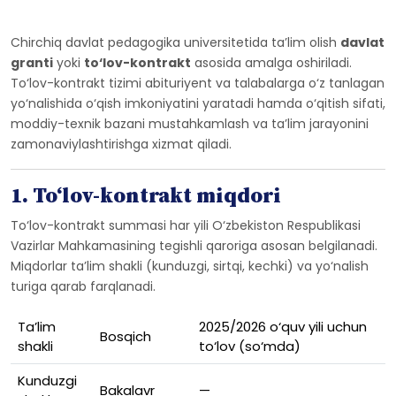
Chirchiq davlat pedagogika universitetida ta’lim olish
davlat
granti
yoki
to‘lov-kontrakt
asosida amalga oshiriladi.
To‘lov-kontrakt tizimi abituriyent va talabalarga o‘z tanlagan
yo‘nalishida o‘qish imkoniyatini yaratadi hamda o‘qitish sifati,
moddiy-texnik bazani mustahkamlash va ta’lim jarayonini
zamonaviylashtirishga xizmat qiladi.
1. To‘lov-kontrakt miqdori
To‘lov-kontrakt summasi har yili O‘zbekiston Respublikasi
Vazirlar Mahkamasining tegishli qaroriga asosan belgilanadi.
Miqdorlar ta’lim shakli (kunduzgi, sirtqi, kechki) va yo‘nalish
turiga qarab farqlanadi.
Ta’lim
2025/2026 o‘quv yili uchun
Bosqich
shakli
to‘lov (so‘mda)
Kunduzgi
Bakalavr
—