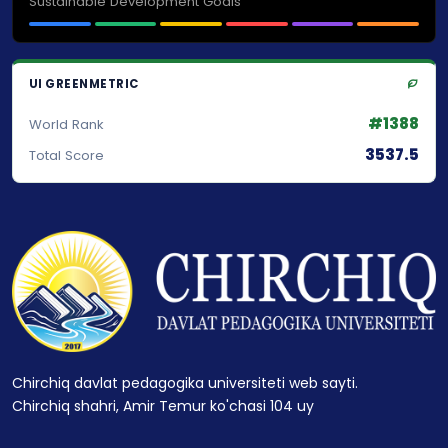
Sustainable Development Goals
UI GREENMETRIC
#1388
World Rank
3537.5
Total Score
Chirchiq davlat pedagogika universiteti web sayti.
Chirchiq shahri, Amir Temur ko'chasi 104 uy