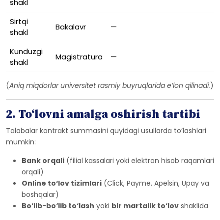
shakl
Sirtqi
Bakalavr
—
shakl
Kunduzgi
Magistratura
—
shakl
(
Aniq miqdorlar universitet rasmiy buyruqlarida e’lon qilinadi.
)
2. To‘lovni amalga oshirish tartibi
Talabalar kontrakt summasini quyidagi usullarda to‘lashlari
mumkin:
Bank orqali
(filial kassalari yoki elektron hisob raqamlari
orqali)
Online to‘lov tizimlari
(Click, Payme, Apelsin, Upay va
boshqalar)
Bo‘lib-bo‘lib to‘lash
yoki
bir martalik to‘lov
shaklida