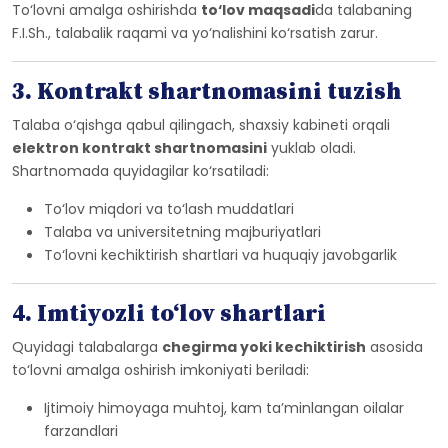
To‘lovni amalga oshirishda
to‘lov maqsadi
da talabaning
F.I.Sh., talabalik raqami va yo‘nalishini ko‘rsatish zarur.
3. Kontrakt shartnomasini tuzish
Talaba o‘qishga qabul qilingach, shaxsiy kabineti orqali
elektron kontrakt shartnomasini
yuklab oladi.
Shartnomada quyidagilar ko‘rsatiladi:
To‘lov miqdori va to‘lash muddatlari
Talaba va universitetning majburiyatlari
To‘lovni kechiktirish shartlari va huquqiy javobgarlik
4. Imtiyozli to‘lov shartlari
Quyidagi talabalarga
chegirma yoki kechiktirish
asosida
to‘lovni amalga oshirish imkoniyati beriladi:
Ijtimoiy himoyaga muhtoj, kam ta’minlangan oilalar
farzandlari