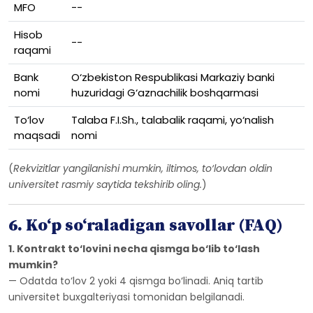
MFO
--
Hisob
--
raqami
Bank
O‘zbekiston Respublikasi Markaziy banki
nomi
huzuridagi G‘aznachilik boshqarmasi
To‘lov
Talaba F.I.Sh., talabalik raqami, yo‘nalish
maqsadi
nomi
(
Rekvizitlar yangilanishi mumkin, iltimos, to‘lovdan oldin
universitet rasmiy saytida tekshirib oling.
)
6. Ko‘p so‘raladigan savollar (FAQ)
1. Kontrakt to‘lovini necha qismga bo‘lib to‘lash
mumkin?
— Odatda to‘lov 2 yoki 4 qismga bo‘linadi. Aniq tartib
universitet buxgalteriyasi tomonidan belgilanadi.