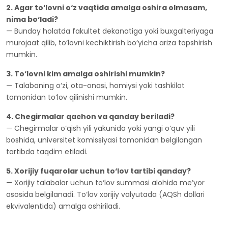
2. Agar to‘lovni o‘z vaqtida amalga oshira olmasam,
nima bo‘ladi?
— Bunday holatda fakultet dekanatiga yoki buxgalteriyaga
murojaat qilib, to‘lovni kechiktirish bo‘yicha ariza topshirish
mumkin.
3. To‘lovni kim amalga oshirishi mumkin?
— Talabaning o‘zi, ota-onasi, homiysi yoki tashkilot
tomonidan to‘lov qilinishi mumkin.
4. Chegirmalar qachon va qanday beriladi?
— Chegirmalar o‘qish yili yakunida yoki yangi o‘quv yili
boshida, universitet komissiyasi tomonidan belgilangan
tartibda taqdim etiladi.
5. Xorijiy fuqarolar uchun to‘lov tartibi qanday?
— Xorijiy talabalar uchun to‘lov summasi alohida me’yor
asosida belgilanadi. To‘lov xorijiy valyutada (AQSh dollari
ekvivalentida) amalga oshiriladi.