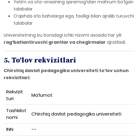
Yetim va ota-onasining qaramog‘idan mahrum bo‘lgan
talabalar
O‘qishda a’lo baholarga ega, faolligi bilan ajralib turuvchi
talabalar
Universitetning bu boradagi ichki nizomi asosida har yili
rag‘batlantiruvchi grantlar va chegirmalar
ajratiladi.
5. To‘lov rekvizitlari
Chirchiq davlat pedagogika universiteti to‘lov uchun
rekvizitlari:
Rekvizit
Ma’lumot
turi
Tashkilot
Chirchiq davlat pedagogika universiteti
nomi
INN
--