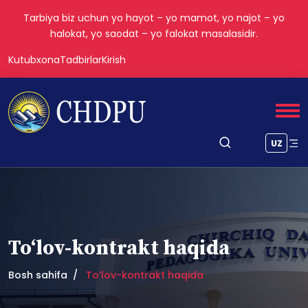
Tarbiya biz uchun yo hayot – yo mamot, yo najot – yo
halokat, yo saodat – yo falokat masalasidir.
Kutubxona
Tadbirlar
Kirish
UZ
To‘lov-kontrakt haqida
Bosh sahifa
To‘lov-kontrakt haqida