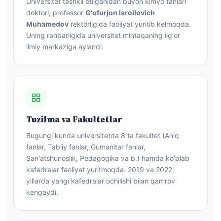
Universitet tashkil etilganidan buyon kimyo fanlari
doktori, professor
G‘ofurjon Isroilovich
Muhamedov
rektorligida faoliyat yuritib kelmoqda.
Uning rahbarligida universitet mintaqaning ilg‘or
ilmiy markaziga aylandi.
Tuzilma va Fakultetlar
Bugungi kunda universitetda 8 ta fakultet (Aniq
fanlar, Tabiiy fanlar, Gumanitar fanlar,
San'atshunoslik, Pedagogika va b.) hamda ko'plab
kafedralar faoliyat yuritmoqda. 2019 va 2022-
yillarda yangi kafedralar ochilishi bilan qamrov
kengaydi.