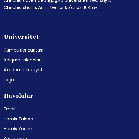
Chirchiq davlat pedagogika universiteti web sayti.
Chirchiq shahri, Amir Temur ko'chasi 104 uy
.
Universitet
Kampuslar xaritasi
Xalqaro talabalar
Akademik faoliyat
Logo
Havolalar
Email
Hemis Talaba
Hemis Xodim
Kutubxona