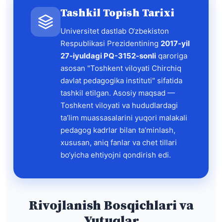
Tashkil Topish Tarixi
Universitet dastlab O‘zbekiston
Respublikasi Prezidentining
2017-yil
27-iyuldagi PQ-3152-sonli
qaroriga
asosan "Toshkent viloyati Chirchiq
davlat pedagogika instituti" sifatida
tashkil etilgan. Asosiy maqsad —
Toshkent viloyati va hududlardagi
ta’lim muassasalarini yuqori malakali
pedagog kadrlar bilan ta’minlash,
xususan, aniq fanlar va chet tillari
bo‘yicha ehtiyojni qondirish edi.
Rivojlanish Bosqichlari va
Yutuqlar