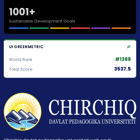
1001+
Sustainable Development Goals
UI GREENMETRIC
#1388
World Rank
3537.5
Total Score