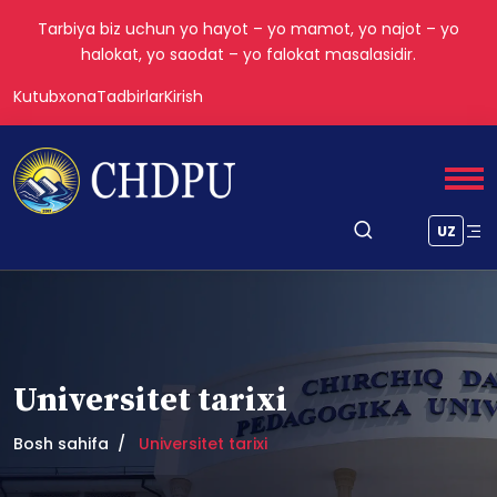
Tarbiya biz uchun yo hayot – yo mamot, yo najot – yo
halokat, yo saodat – yo falokat masalasidir.
Kutubxona
Tadbirlar
Kirish
UZ
Universitet tarixi
Bosh sahifa
Universitet tarixi