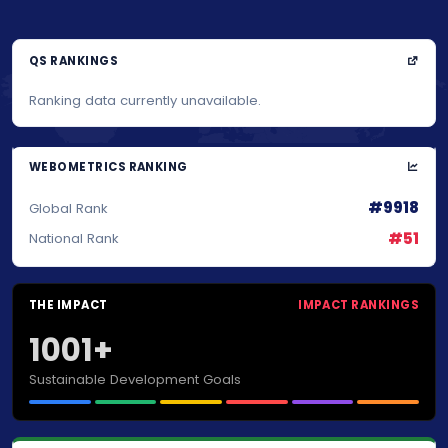
QS RANKINGS
Ranking data currently unavailable.
WEBOMETRICS RANKING
#9918
Global Rank
#51
National Rank
THE IMPACT
IMPACT RANKINGS
1001+
Sustainable Development Goals