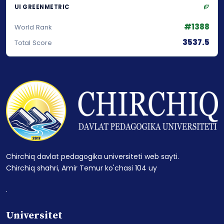
UI GREENMETRIC
#1388
World Rank
3537.5
Total Score
Chirchiq davlat pedagogika universiteti web sayti.
Chirchiq shahri, Amir Temur ko'chasi 104 uy
.
Universitet