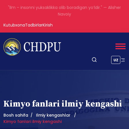
"Ilm – insonni yuksaklikka olib boradigan yoʻldir." — Alisher
Navoiy
Kutubxona
Tadbirlar
Kirish
UZ
Kimyo fanlari ilmiy kengashi
Bosh sahifa
Ilmiy kengashlar
Kimyo fanlari ilmiy kengashi