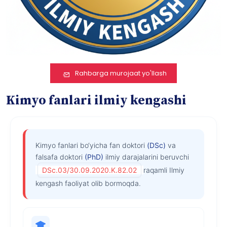
Rahbarga murojaat yo'llash
Kimyo fanlari ilmiy kengashi
Kimyo fanlari bo‘yicha fan doktori
(DSc)
va
falsafa doktori
(PhD)
ilmiy darajalarini beruvchi
DSc.03/30.09.2020.K.82.02
raqamli Ilmiy
kengash faoliyat olib bormoqda.