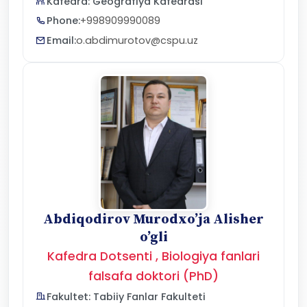
Kafedra: Geografiya Kafedrasi
Phone:
+998909990089
Email:
o.abdimurotov@cspu.uz
Abdiqodirov Murodxo’ja Alisher
o’gli
Kafedra Dotsenti , Biologiya fanlari
falsafa doktori (PhD)
Fakultet: Tabiiy Fanlar Fakulteti