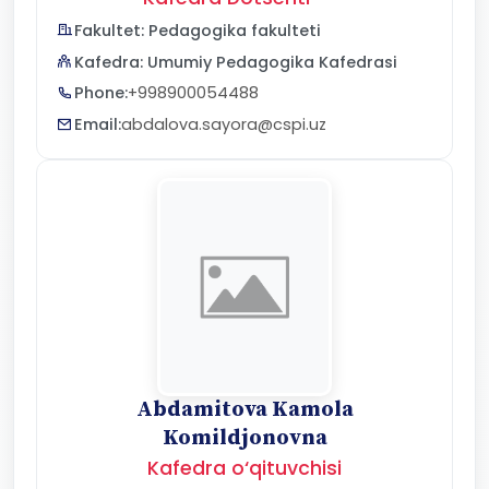
Fakultet: Pedagogika fakulteti
Kafedra: Umumiy Pedagogika Kafedrasi
Phone:
+998900054488
Email:
abdalova.sayora@cspi.uz
Abdamitova Kamola
Komildjonovna
Kafedra o‘qituvchisi