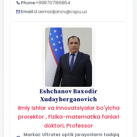
Phone:
+998707166864
Email:
d.axmadjanov@cspu.uz
Eshchanov Baxodir
Xudayberganovich
Ilmiy ishlar va innovatsiyalar bo'yicha
prorektor , Fizika-matematika fanlari
doktori, Professor
Markaz: Ultratez optik jarayonlarni tadqiq