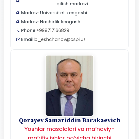
qilish markazi
Markaz: Universitet kengashi
Markaz: Noshirlik kengashi
Phone:
+998717166829
Email:
b_eshchanov@cspi.uz
Qorayev Samariddin Barakaevich
Yoshlar masalalari va ma’naviy-
ma’rifiy ishlar bo‘yicha birinchi