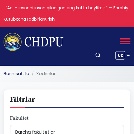
"Aql – insonni inson qiladigan eng katta boylikdir." — Forobiy
Kutubxona
Tadbirlar
Kirish
UZ
Bosh sahifa
Xodimlar
Filtrlar
Fakultet