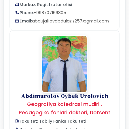
Markaz: Registrator ofisi
Phone:
+998707166805
Email:
abdujalilovabdulaziz257@gmail.com
Abdimurotov Oybek Urolovich
Geografiya kafedrasi mudiri ,
Pedagogika fanlari doktori, Dotsent
Fakultet: Tabiiy Fanlar Fakulteti