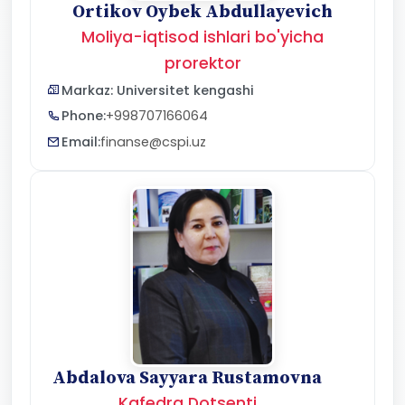
Ortikov Oybek Abdullayevich
Moliya-iqtisod ishlari bo'yicha
prorektor
Markaz: Universitet kengashi
Phone:
+998707166064
Email:
finanse@cspi.uz
Abdalova Sayyara Rustamovna
Kafedra Dotsenti