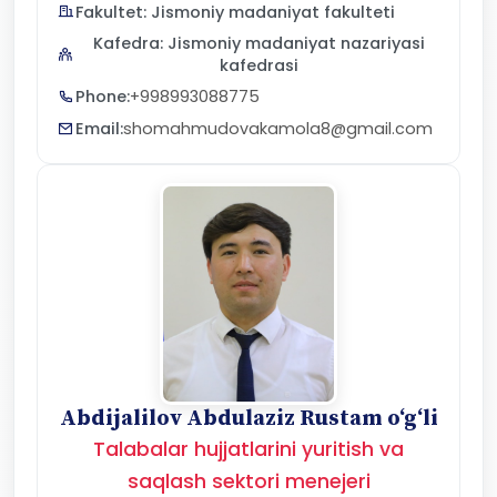
Fakultet: Jismoniy madaniyat fakulteti
Kafedra: Jismoniy madaniyat nazariyasi
kafedrasi
Phone:
+998993088775
Email:
shomahmudovakamola8@gmail.com
Abdijalilov Abdulaziz Rustam o‘g‘li
Talabalar hujjatlarini yuritish va
saqlash sektori menejeri