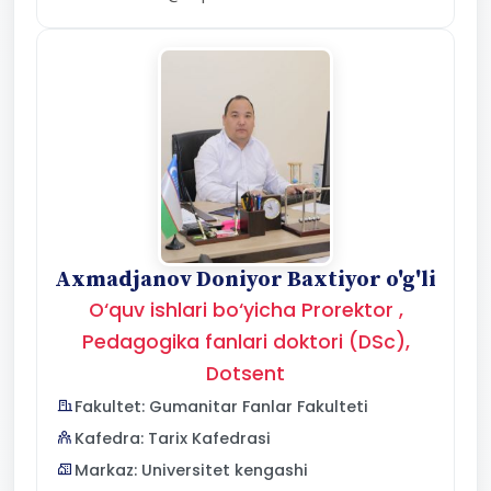
Axmadjanov Doniyor Baxtiyor o'g'li
O‘quv ishlari bo‘yicha Prorektor ,
Pedagogika fanlari doktori (DSc),
Dotsent
Fakultet: Gumanitar Fanlar Fakulteti
Kafedra: Tarix Kafedrasi
Markaz: Universitet kengashi