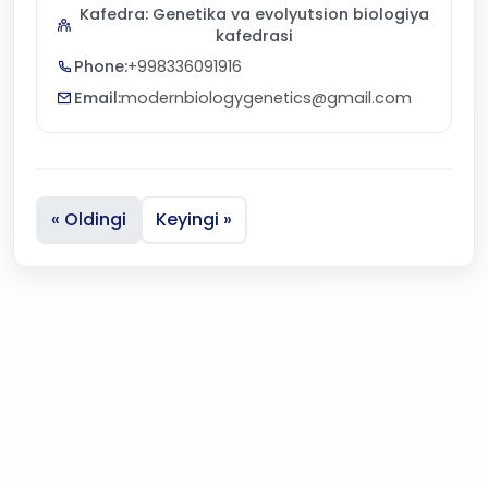
Kafedra: Genetika va evolyutsion biologiya
kafedrasi
Phone:
+998336091916
Email:
modernbiologygenetics@gmail.com
« Oldingi
Keyingi »