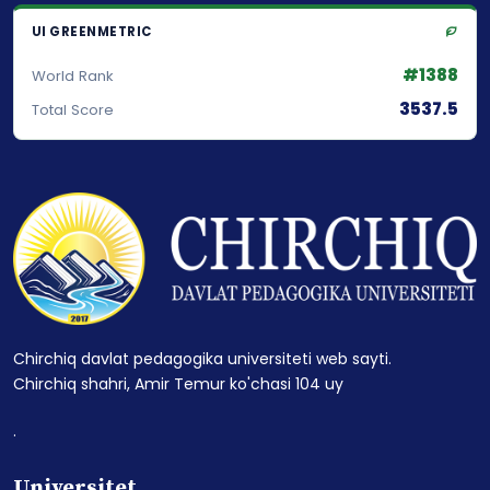
UI GREENMETRIC
#1388
World Rank
3537.5
Total Score
Chirchiq davlat pedagogika universiteti web sayti.
Chirchiq shahri, Amir Temur ko'chasi 104 uy
.
Universitet