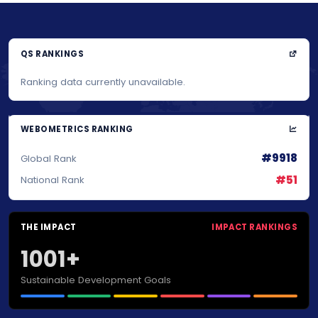
QS RANKINGS
Ranking data currently unavailable.
WEBOMETRICS RANKING
#9918
Global Rank
#51
National Rank
THE IMPACT
IMPACT RANKINGS
1001+
Sustainable Development Goals