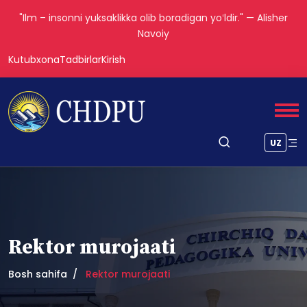
"Ilm – insonni yuksaklikka olib boradigan yoʻldir." — Alisher
Navoiy
Kutubxona
Tadbirlar
Kirish
UZ
Rektor murojaati
Bosh sahifa
Rektor murojaati