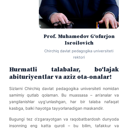
Prof. Muhamedov G‘ofurjon
Isroilovich
Chirchiq davlat pedagogika universiteti
rektori
Hurmatli talabalar, bo‘lajak
abituriyentlar va aziz ota-onalar!
Sizlarni Chirchiq davlat pedagogika universiteti nomidan
samimiy qutlab qolaman. Bu muassasa – an’analar va
yangilanishlar uyg‘unlashgan, har bir talaba nafaqat
kasbga, balki hayotga tayyorlanadigan maskandir.
Bugungi tez o‘zgarayotgan va raqobatbardosh dunyoda
insonning eng katta quroli – bu bilim, tafakkur va