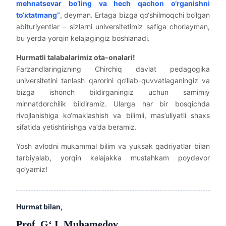
mehnatsevar bo‘ling va hech qachon o‘rganishni
to‘xtatmang”
, deyman. Ertaga bizga qo‘shilmoqchi bo‘lgan
abituriyentlar – sizlarni universitetimiz safiga chorlayman,
bu yerda yorqin kelajagingiz boshlanadi.
Hurmatli talabalarimiz ota-onalari!
Farzandlaringizning Chirchiq davlat pedagogika
universitetini tanlash qarorini qo‘llab-quvvatlaganingiz va
bizga ishonch bildirganingiz uchun samimiy
minnatdorchilik bildiramiz. Ularga har bir bosqichda
rivojlanishiga ko‘maklashish va bilimli, mas’uliyatli shaxs
sifatida yetishtirishga va’da beramiz.
Yosh avlodni mukammal bilim va yuksak qadriyatlar bilan
tarbiyalab, yorqin kelajakka mustahkam poydevor
qo‘yamiz!
Hurmat bilan,
Prof. G‘.I. Muhamedov