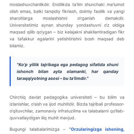
moslashuvchanlikdir. Endilikda ta’lim shunchaki ma’lumot
olish emas, balki tanqidiy fikrlash, doimiy faollik va yangi
sharoitlarga moslashishni o‘rganish demakdir.
Universitetimiz aynan shunday yondashuvni o‘z oldiga
maqsad qilib qo‘ygan – biz kelajakni shakllantiradigan fikr
va tafakkur egalarini yetishtirishni bosh maqsad deb
bilamiz.
"Ko'p yillik tajribaga ega pedagog sifatida shuni
ishonch bilan ayta olamanki, har qanday
taraqqiyotning asosi – bu ta’limdir."
Chirchiq davlat pedagogika universiteti – bu bilim va
izlanishlar, o‘sish va ijod muhitidir. Bizda tajribali professor-
o‘qituvchilar, zamonaviy infratuzilma va talabalarni qo‘llab-
quvvatlaydigan iliq muhit mavjud.
Bugungi talabalarimizga –
“Orzularingizga ishoning,