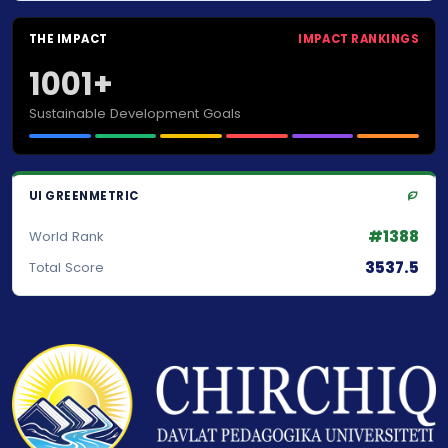
THE IMPACT
IMPACT RANKINGS
1001+
Sustainable Development Goals
UI GREENMETRIC
#1388
World Rank
3537.5
Total Score