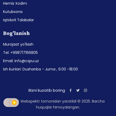
Hemis Xodim
Kutubxona
Iqtidorli Talabalar
Bog'lanish
Murojaat yo'llash
Tel: +998717166805
Email: info@cspu.uz
Ish kunlari: Dushanba - Juma , 9.00 -18:00
Bizni kuzatib boring
Sayt Webspektr tomonidan yaratildi © 2025. Barcha
huquqlar himoyalangan.