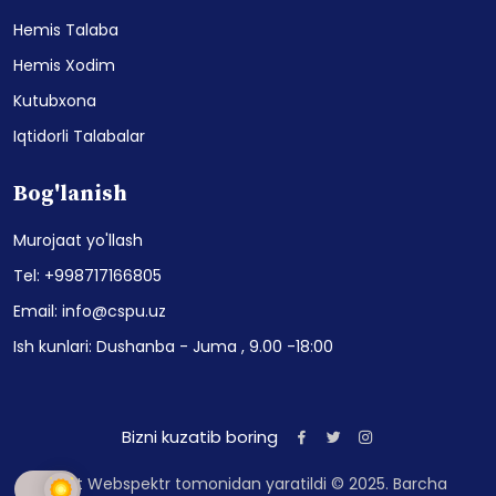
Hemis Talaba
Hemis Xodim
Kutubxona
Iqtidorli Talabalar
Bog'lanish
Murojaat yo'llash
Tel: +998717166805
Email: info@cspu.uz
Ish kunlari: Dushanba - Juma , 9.00 -18:00
Bizni kuzatib boring
Sayt Webspektr tomonidan yaratildi © 2025. Barcha