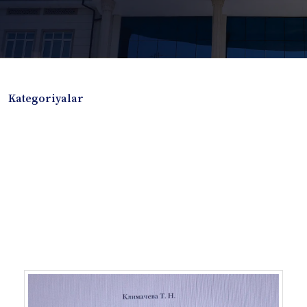
Kategoriyalar
Badiiy adabiyotlar
Boshqa turdagi adabiyotlar
Darslik
Dissertatsiya Avtoreferat
Elektron resurs
Ilmiy to'plam
Jurnal
Kitob albom
Konferensiya materiallari
Laboratoriya ishi
Lug'at
Maqolalar
Metodik qo`llanma
Monografiya
Mustaqil ish
Nazorat savollari-testlar
O'quv qo'llanma
O'quv yoki fan dasturlari
O'quv-uslubiy majmua
O'quv-uslubiy qo'llanma
Prezident asarlari
Risola
Taqdimot