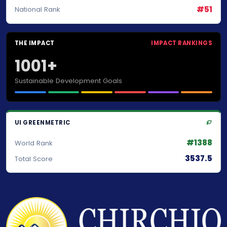
#51
National Rank
THE IMPACT
IMPACT RANKINGS
1001+
Sustainable Development Goals
UI GREENMETRIC
#1388
World Rank
3537.5
Total Score