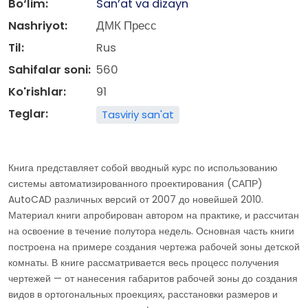
Bo‘lim:
San’at va dizayn
Nashriyot:
ДМК Пресс
Til:
Rus
Sahifalar soni:
560
Ko'rishlar:
91
Teglar:
Tasviriy san'at
Книга представляет собой вводный курс по использованию
системы автоматизированного проектирования (САПР)
AutoCAD различных версий от 2007 до новейшей 2010.
Материал книги апробирован автором на практике, и рассчитан
на освоение в течение полутора недель. Основная часть книги
построена на примере создания чертежа рабочей зоны детской
комнаты. В книге рассматривается весь процесс получения
чертежей — от нанесения габаритов рабочей зоны до создания
видов в ортогональных проекциях, расстановки размеров и