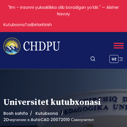
"Ilm – insonni yuksaklikka olib boradigan yoʻldir." — Alisher
Navoiy
Kutubxona
Tadbirlar
Kirish
UZ
Universitet kutubxonasi
Bosh sahifa
Kutubxona
2Dчерчение в AutoCAD 20072010 Самоучител