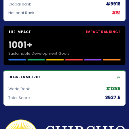
#9918
Global Rank
#51
National Rank
THE IMPACT
IMPACT RANKINGS
1001+
Sustainable Development Goals
UI GREENMETRIC
#1388
World Rank
3537.5
Total Score