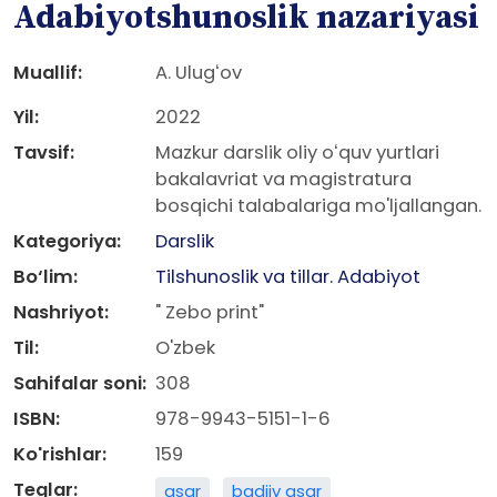
Adabiyotshunoslik nazariyasi
Muallif:
A. Ulugʻov
Yil:
2022
Tavsif:
Mazkur darslik oliy oʻquv yurtlari
bakalavriat va magistratura
bosqichi talabalariga mo'ljallangan.
Kategoriya:
Darslik
Bo‘lim:
Tilshunoslik va tillar. Adabiyot
Nashriyot:
" Zebo print"
Til:
O'zbek
Sahifalar soni:
308
ISBN:
978-9943-5151-1-6
Ko'rishlar:
159
Teglar:
asar
badiiy asar