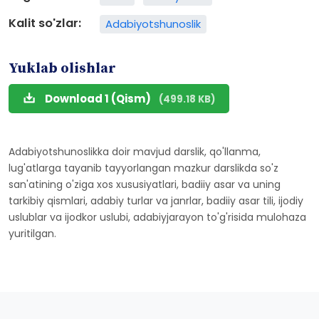
Kalit so'zlar:
Adabiyotshunoslik
Yuklab olishlar
Download 1 (Qism)
(499.18 KB)
Adabiyotshunoslikka doir mavjud darslik, qo'llanma,
lug'atlarga tayanib tayyorlangan mazkur darslikda so'z
san'atining o'ziga xos xususiyatlari, badiiy asar va uning
tarkibiy qismlari, adabiy turlar va janrlar, badiiy asar tili, ijodiy
uslublar va ijodkor uslubi, adabiyjarayon to'g'risida mulohaza
yuritilgan.