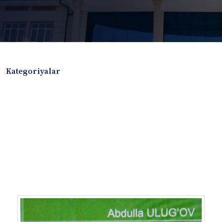
Kategoriyalar
Badiiy adabiyotlar
Boshqa turdagi adabiyotlar
Darslik
Dissertatsiya Avtoreferat
Elektron resurs
Ilmiy to'plam
Jurnal
Kitob albom
Konferensiya materiallari
Laboratoriya ishi
Lug'at
Maqolalar
Metodik qo`llanma
Monografiya
Mustaqil ish
Nazorat savollari-testlar
O'quv qo'llanma
O'quv yoki fan dasturlari
O'quv-uslubiy majmua
O'quv-uslubiy qo'llanma
Prezident asarlari
Risola
Taqdimot