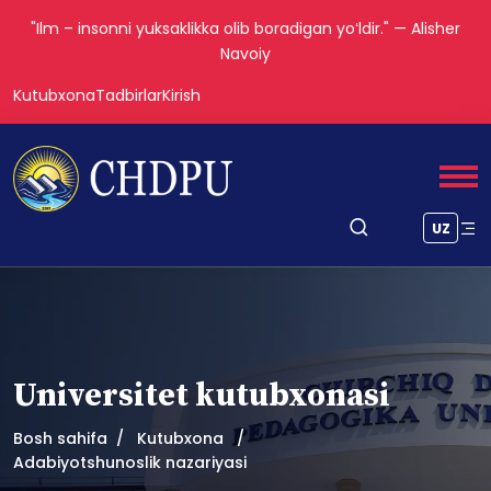
"Ilm – insonni yuksaklikka olib boradigan yoʻldir." — Alisher
Navoiy
Kutubxona
Tadbirlar
Kirish
UZ
Universitet kutubxonasi
Bosh sahifa
Kutubxona
Adabiyotshunoslik nazariyasi