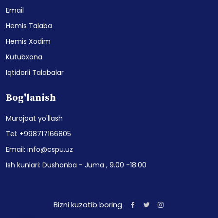
Email
Hemis Talaba
Hemis Xodim
Kutubxona
Iqtidorli Talabalar
Bog'lanish
Murojaat yo'llash
Tel: +998717166805
Email: info@cspu.uz
Ish kunlari: Dushanba - Juma , 9.00 -18:00
Bizni kuzatib boring