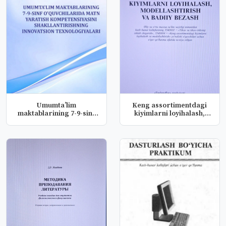
Umumta’lim
Keng assortimentdagi
maktablarining 7-9-sinf
kiyimlarni loyihalash,
o‘quvchilarida...
modell...