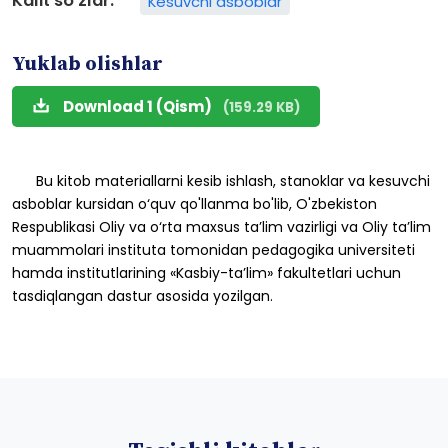
Kalit so'zlar:
Kesuvchi asboblar
Yuklab olishlar
Download 1 (Qism)
(159.29 KB)
Bu
kitob
materiallarni
kesib
ishlash,
stanoklar
va
kesuvchi
asboblar
kursidan
o‘quv
qo'llanma
bo'lib,
O'
zbekiston
Respublikasi
Oliy
va
o‘rta
maxsus
ta’lim
vazirligi
va
Oliy
ta’lim
muammolari
instituta
tomonidan
pedagogika
universiteti
hamda
institutlarining
«Kasbiy-ta’lim»
fakultetlari
uchun
tasdiqlangan
dastur
asosida
yozilgan.