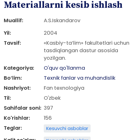
Materiallarni kesib ishlash
Muallif:
A.S.Iskandarov
Yil:
2004
Tavsif:
«Kasbiy-ta’lim» fakultetlari uchun
tasdiqlangan dastur asosida
yozilgan.
Kategoriya:
O'quv qo'llanma
Bo‘lim:
Texnik fanlar va muhandislik
Nashriyot:
Fan texnologiya
Til:
O'zbek
Sahifalar soni:
397
Ko'rishlar:
156
Teglar:
Kesuvchi asboblar