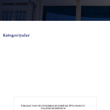
Kategoriyalar
Badiiy adabiyotlar
Boshqa turdagi adabiyotlar
Darslik
Dissertatsiya Avtoreferat
Elektron resurs
Ilmiy to'plam
Jurnal
Kitob albom
Konferensiya materiallari
Laboratoriya ishi
Lug'at
Maqolalar
Metodik qo`llanma
Monografiya
Mustaqil ish
Nazorat savollari-testlar
O'quv qo'llanma
O'quv yoki fan dasturlari
O'quv-uslubiy majmua
O'quv-uslubiy qo'llanma
Prezident asarlari
Risola
Taqdimot