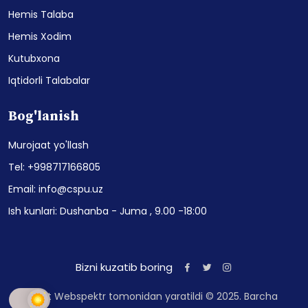
Hemis Talaba
Hemis Xodim
Kutubxona
Iqtidorli Talabalar
Bog'lanish
Murojaat yo'llash
Tel: +998717166805
Email: info@cspu.uz
Ish kunlari: Dushanba - Juma , 9.00 -18:00
Bizni kuzatib boring
Sayt Webspektr tomonidan yaratildi © 2025. Barcha