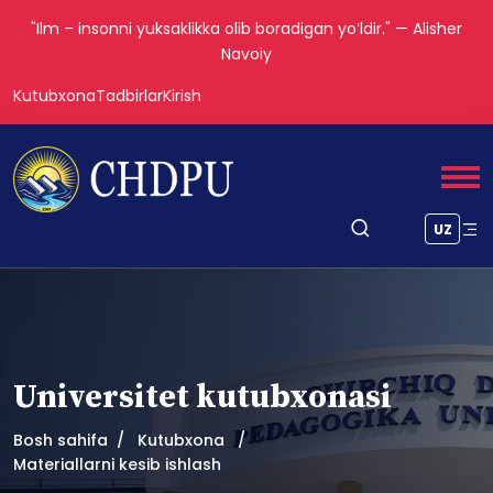
"Ilm – insonni yuksaklikka olib boradigan yoʻldir." — Alisher
Navoiy
Kutubxona
Tadbirlar
Kirish
UZ
Universitet kutubxonasi
Bosh sahifa
Kutubxona
Materiallarni kesib ishlash