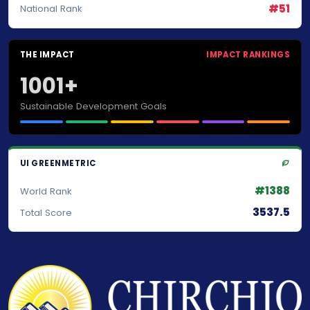
#51
National Rank
THE IMPACT
IMPACT RANKINGS
1001+
Sustainable Development Goals
UI GREENMETRIC
#1388
World Rank
3537.5
Total Score