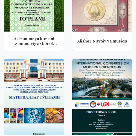
Astronomiya kursini
Аlisher Navoiy va musiqa
zamonaviy axborot
texnologiyal...