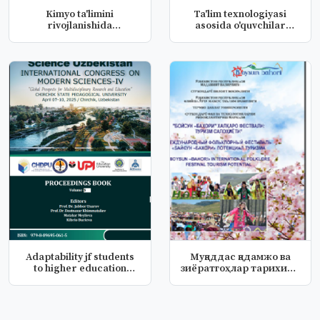
Kimyo ta'limini
Ta'lim texnologiyasi
rivojlanishida
asosida o'quvchilar
pedagogik-psixologi...
intellekt...
Adaptability jf students
Муқаддас қадамжо ва
to higher education
зиёратгоҳлар тарихини
insti...
ўрганишд...