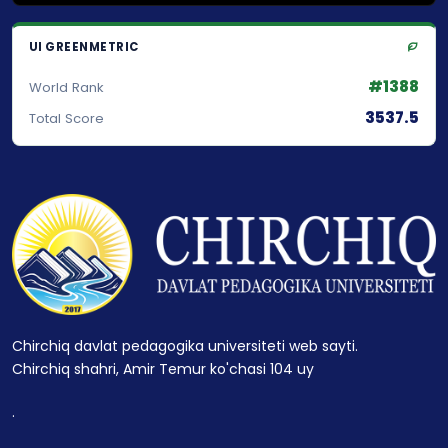
UI GREENMETRIC
#1388
World Rank
3537.5
Total Score
Chirchiq davlat pedagogika universiteti web sayti.
Chirchiq shahri, Amir Temur ko'chasi 104 uy
.