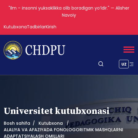
"Ilm – insonni yuksaklikka olib boradigan yoʻldir." — Alisher
Navoiy
Kutubxona
Tadbirlar
Kirish
UZ
Universitet kutubxonasi
Bosh sahifa
Kutubxona
ALALIYA VA AFAZIYADA FONOLOGORITMIK MASHQLARNI
ADAPTATSIYALASH OMILLARI