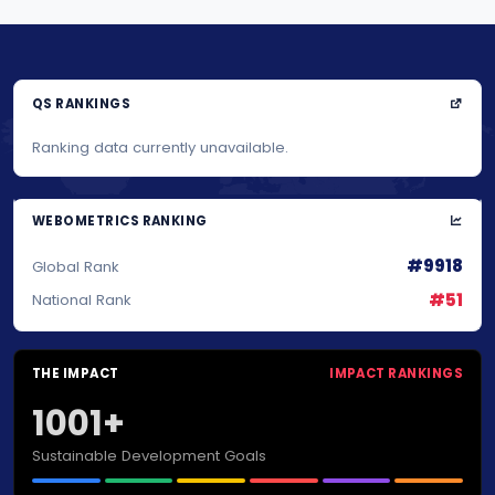
QS RANKINGS
Ranking data currently unavailable.
WEBOMETRICS RANKING
#9918
Global Rank
#51
National Rank
THE IMPACT
IMPACT RANKINGS
1001+
Sustainable Development Goals