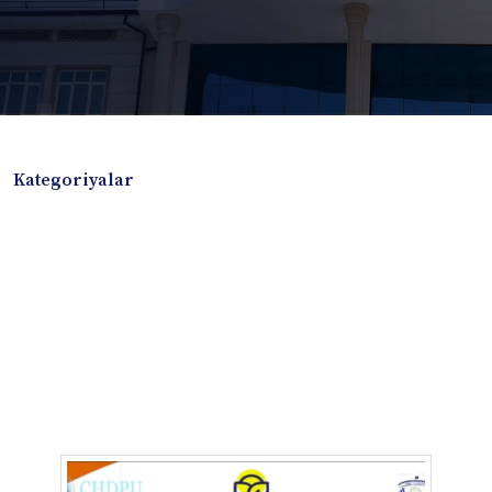
Kategoriyalar
Badiiy adabiyotlar
Boshqa turdagi adabiyotlar
Darslik
Dissertatsiya Avtoreferat
Elektron resurs
Ilmiy to'plam
Jurnal
Kitob albom
Konferensiya materiallari
Laboratoriya ishi
Lug'at
Maqolalar
Metodik qo`llanma
Monografiya
Mustaqil ish
Nazorat savollari-testlar
O'quv qo'llanma
O'quv yoki fan dasturlari
O'quv-uslubiy majmua
O'quv-uslubiy qo'llanma
Prezident asarlari
Risola
Taqdimot