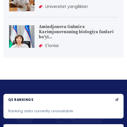
Universitet yangiliklari
Amindjonova Gulmira
Karimjonovnaning biologiya fanlari
bо‘yi...
E'lonlar
QS RANKINGS
Ranking data currently unavailable.