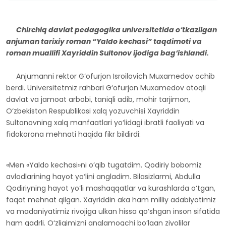
Chirchiq davlat pedagogika universitetida o‘tkazilgan
anjuman tarixiy roman “Yaldo kechasi” taqdimoti va
roman muallifi Xayriddin Sultonov ijodiga bag‘ishlandi.
Anjumanni rektor G‘ofurjon Isroilovich Muxamedov ochib
berdi. Universitetmiz rahbari G‘ofurjon Muxamedov atoqli
davlat va jamoat arbobi, taniqli adib, mohir tarjimon,
O‘zbekiston Respublikasi xalq yozuvchisi Xayriddin
Sultonovning xalq manfaatlari yo‘lidagi ibratli faoliyati va
fidokorona mehnati haqida fikr bildirdi:
«Men «Yaldo kechasi»ni o‘qib tugatdim. Qodiriy bobomiz
avlodlarining hayot yo‘lini angladim. Bilasizlarmi, Abdulla
Qodiriyning hayot yo‘li mashaqqatlar va kurashlarda o‘tgan,
faqat mehnat qilgan. Xayriddin aka ham milliy adabiyotimiz
va madaniyatimiz rivojiga ulkan hissa qo‘shgan inson sifatida
ham qadrli. O‘zligimizni anglamoqchi bo‘lgan ziyolilar