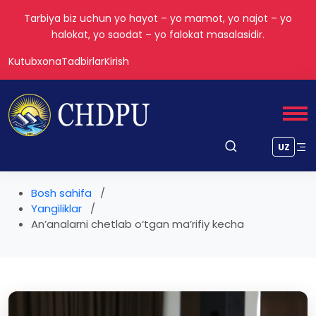
"Ilm – insonni yuksaklikka olib boradigan yoʻldir." — Alisher
Navoiy
Kutubxona
Tadbirlar
Kirish
UZ
Bosh sahifa
Yangiliklar
An’analarni chetlab o‘tgan ma’rifiy kecha