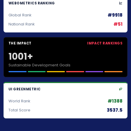
WEBOMETRICS RANKING
#9918
Global Rank
#51
National Rank
THE IMPACT
IMPACT RANKINGS
1001+
Sustainable Development Goals
UI GREENMETRIC
#1388
World Rank
3537.5
Total Score