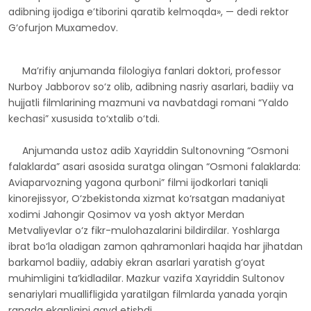
adibning ijodiga e’tiborini qaratib kelmoqda», — dedi rektor
G‘ofurjon Muxamedov.
Ma’rifiy anjumanda filologiya fanlari doktori, professor
Nurboy Jabborov so‘z olib, adibning nasriy asarlari, badiiy va
hujjatli filmlarining mazmuni va navbatdagi romani “Yaldo
kechasi” xususida to‘xtalib o‘tdi.
Anjumanda ustoz adib Xayriddin Sultonovning “Osmoni
falaklarda” asari asosida suratga olingan “Osmoni falaklarda:
Aviaparvozning yagona qurboni” filmi ijodkorlari taniqli
kinorejissyor, O‘zbekistonda xizmat ko‘rsatgan madaniyat
xodimi Jahongir Qosimov va yosh aktyor Merdan
Metvaliyevlar o‘z fikr-mulohazalarini bildirdilar. Yoshlarga
ibrat bo‘la oladigan zamon qahramonlari haqida har jihatdan
barkamol badiiy, adabiy ekran asarlari yaratish g‘oyat
muhimligini ta’kidladilar. Mazkur vazifa Xayriddin Sultonov
senariylari muallifligida yaratilgan filmlarda yanada yorqin
rangda ekanligini qayd etishdi.