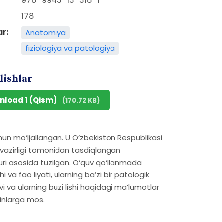
978-9943-13-318-1
178
ar:
Anatomiya
fiziologiya va patologiya
lishlar
nload 1 (Qism)
(170.72 KB)
chun mo‘ljallangan. U O‘zbekiston Respublikasi
sh vazirligi tomonidan tasdiqlangan
uri asosida tuzilgan. O‘quv qo‘llanmada
i va fao liyati, ularning ba’zi bir patologik
 va ularning buzi lishi haqidagi ma’lumotlar
minlarga mos.