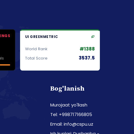
KINGS
UI GREENMETRIC
#1388
World Rank
3537.5
ls
Total Score
Bog'lanish
Murojaat yo'llash
Tel: +998717166805
Email: info@cspu.uz
Ish kunlari: Dushanba -