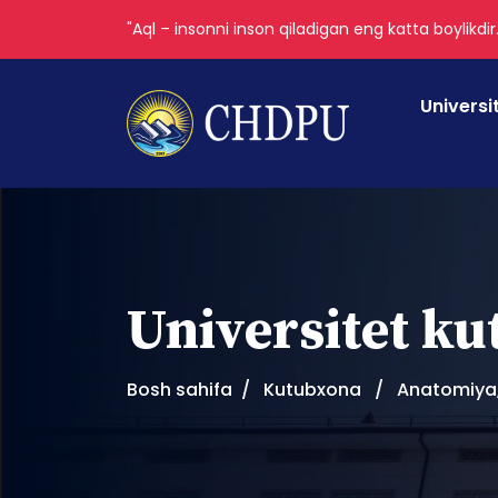
"Aql – insonni inson qiladigan eng katta boylikdir
Universi
Universitet k
Bosh sahifa
Kutubxona
Anatomiya,