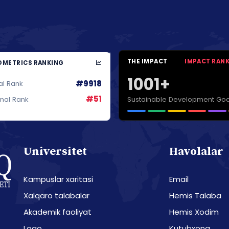
THE IMPACT
IMPACT RAN
METRICS RANKING
1001+
#9918
al Rank
#51
Sustainable Development Goa
onal Rank
Universitet
Havolalar
Kampuslar xaritasi
Email
Xalqaro talabalar
Hemis Talaba
Akademik faoliyat
Hemis Xodim
Logo
Kutubxona