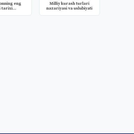
tonning eng
Milliy kurash turlari
 tarixi
nazariyasi va uslubiyati
matiyasi