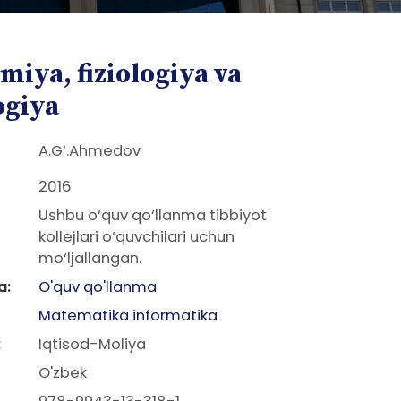
iya, fiziologiya va
ogiya
A.G‘.Ahmedov
2016
Ushbu o‘quv qo‘llanma tibbiyot
kollejlari o‘quvchilari uchun
mo‘ljallangan.
a:
O'quv qo'llanma
Matematika informatika
:
Iqtisod-Moliya
O'zbek