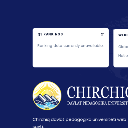
QS RANKINGS
WEBO
Ranking data currently unavailable.
Glob
Nati
Chirchiq davlat pedagogika universiteti web
sayti.