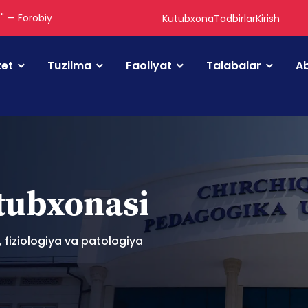
." — Forobiy
Kutubxona
Tadbirlar
Kirish
tet
Tuzilma
Faoliyat
Talabalar
Ab
utubxonasi
 fiziologiya va patologiya