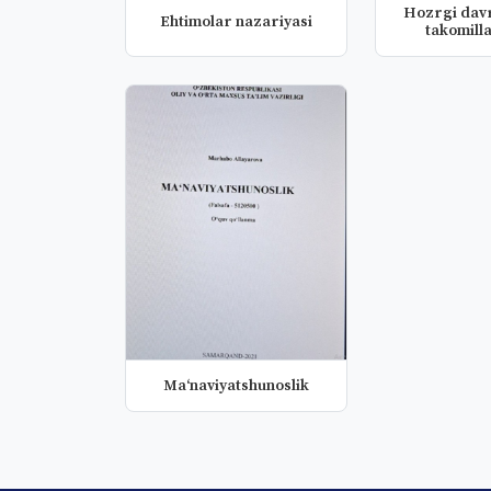
Hozrgi davr
Ehtimolar nazariyasi
takomilla
muammo
Mа‘naviyatshunoslik