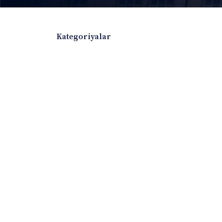
Kategoriyalar
Badiiy adabiyotlar
Boshqa turdagi adabiyotlar
Darslik
Dissertatsiya Avtoreferat
Elektron resurs
Ilmiy to'plam
Jurnal
Kitob albom
Konferensiya materiallari
Laboratoriya ish
Lug'at
Maqolalar
Metodik qo`llanma
Monografiya
Mustaqil ish
Nazorat savollari-testlar
O'quv qo'llanma
O'quv yoki fan dasturlari
O'quv-uslubiy majmua
O'quv-uslubiy qo'llanma
Prezident asarlar
Risola
Taqdimot