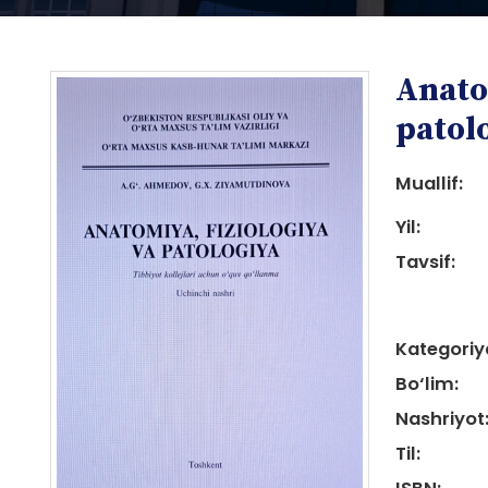
Anatom
patol
Muallif:
Yil:
i
Tavsif:
Kategoriy
Bo‘lim:
i
Nashriyot
Til: