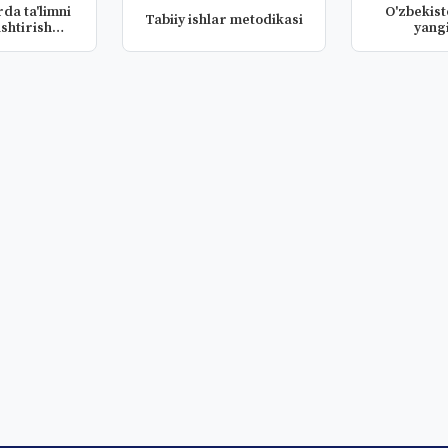
da ta'limni
O'zbekis
Tabiiy ishlar metodikasi
shtirish
yangi
lar...
xresto