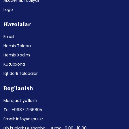
Akademik faoliyat
Logo
Havolalar
Email
Hemis Talaba
Hemis Xodim
Kutubxona
Iqtidorli Talabalar
Bog'lanish
Murojaat yo'llash
Tel: +998717166805
Email: info@cspu.uz
Ish kunlari: Dushanba - Juma , 9.00 -18:00