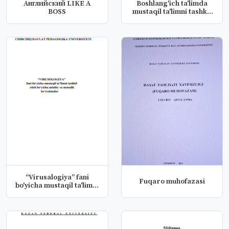
Английский LIKE A
Boshlang'ich ta'limda
BOSS
mustaqil ta'limni tashkil
et...
“Virusalogiya” fani
Fuqaro muhofazasi
bo'yicha mustaqil ta'limni
tas...