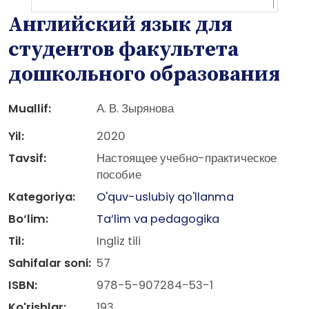
Английский язык для
студентов факультета
дошкольного образования
Muallif:
А. В. Зырянова
Yil:
2020
Tavsif:
Настоящее учебно-практическое
пособие
Kategoriya:
O'quv-uslubiy qo'llanma
Bo‘lim:
Ta’lim va pedagogika
Til:
Ingliz tili
Sahifalar soni:
57
ISBN:
978-5-907284-53-1
Ko'rishlar:
193