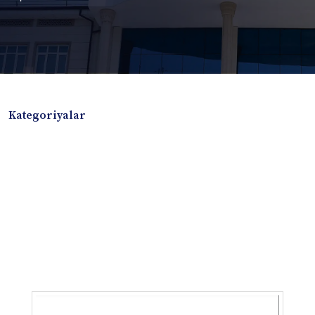
Kategoriyalar
Badiiy adabiyotlar
Boshqa turdagi adabiyotlar
Darslik
Dissertatsiya Avtoreferat
Elektron resurs
Ilmiy to'plam
Jurnal
Kitob albom
Konferensiya materiallari
Laboratoriya ishi
Lug'at
Maqolalar
Metodik qo`llanma
Monografiya
Mustaqil ish
Nazorat savollari-testlar
O'quv qo'llanma
O'quv yoki fan dasturlari
O'quv-uslubiy majmua
O'quv-uslubiy qo'llanma
Prezident asarlari
Risola
Taqdimot