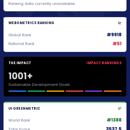
Ranking data currently unavailable.
WEBOMETRICS RANKING
#9918
Global Rank
#51
National Rank
THE IMPACT
IMPACT RANKINGS
1001+
Sustainable Development Goals
UI GREENMETRIC
#1388
World Rank
3537.5
Total Score