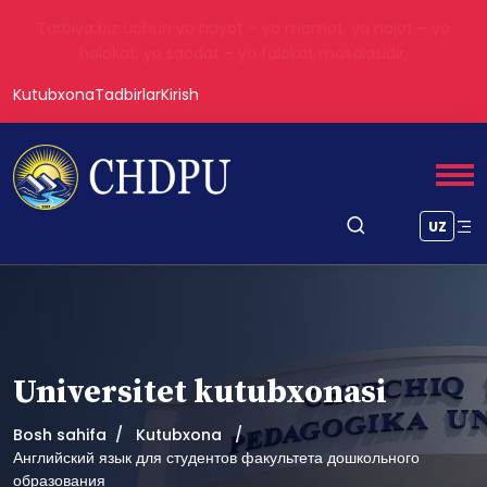
Tarbiya biz uchun yo hayot – yo mamot, yo najot – yo
halokat, yo saodat – yo falokat masalasidir.
Kutubxona
Tadbirlar
Kirish
UZ
Universitet kutubxonasi
Bosh sahifa
Kutubxona
Английский язык для студентов факультета дошкольного
образования