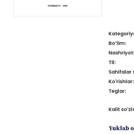
Kategoriy
Bo‘lim:
Nashriyot
Til:
Sahifalar 
Ko'rishlar:
Teglar:
Kalit so'zl
Yuklab o