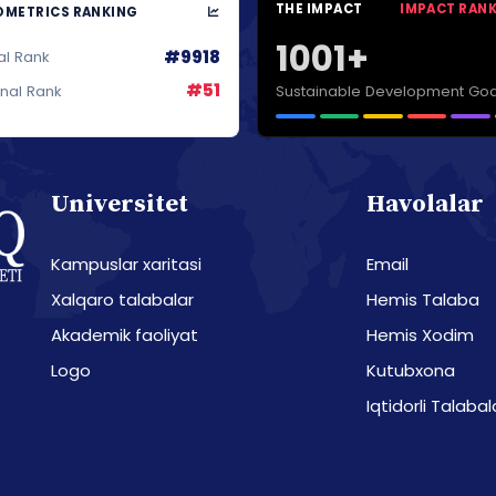
THE IMPACT
IMPACT RAN
METRICS RANKING
1001+
#9918
al Rank
#51
Sustainable Development Goa
onal Rank
Universitet
Havolalar
Kampuslar xaritasi
Email
Xalqaro talabalar
Hemis Talaba
Akademik faoliyat
Hemis Xodim
Logo
Kutubxona
Iqtidorli Talabal