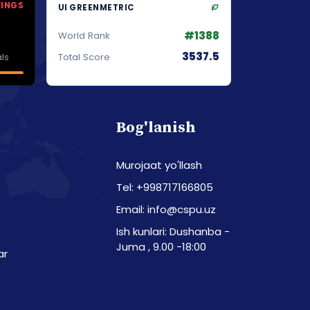
KINGS
UI GREENMETRIC
#1388
World Rank
3537.5
ls
Total Score
Bog'lanish
Murojaat yo'llash
Tel: +998717166805
Email: info@cspu.uz
Ish kunlari: Dushanba -
Juma , 9.00 -18:00
ar