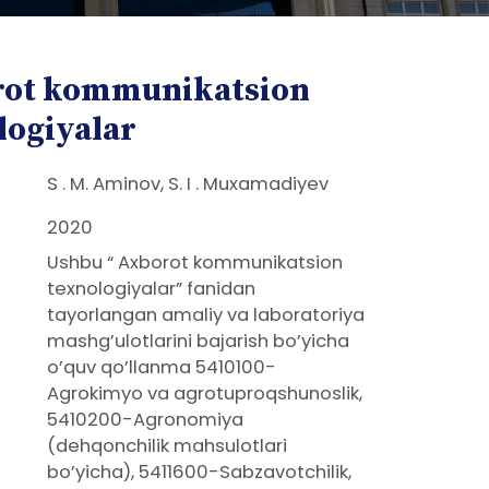
ot kommunikatsion
logiyalar
S . M. Aminov, S. I . Muxamadiyev
2020
Ushbu “ Axborot kommunikatsion
texnologiyalar” fanidan
tayorlangan amaliy va laboratoriya
mashg’ulotlarini bajarish bo’yicha
o’quv qo’llanma 5410100-
Agrokimyo va agrotuproqshunoslik,
5410200-Agronomiya
(dehqonchilik mahsulotlari
bo’yicha), 5411600-Sabzavotchilik,