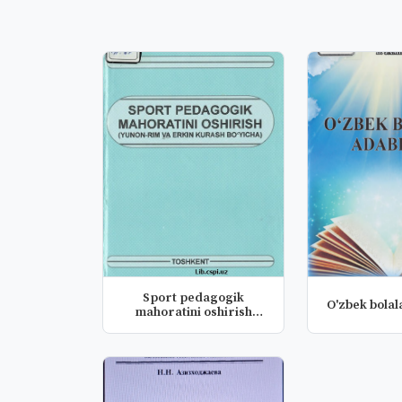
Sport pedagogik
O'zbek bolal
mahoratini oshirish
(Yunon-Rim va...