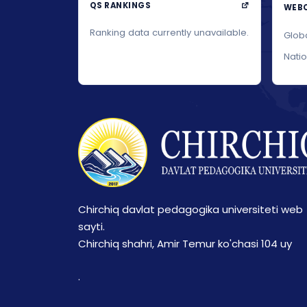
QS RANKINGS
WEBO
Ranking data currently unavailable.
Glob
Nati
Chirchiq davlat pedagogika universiteti web
sayti.
Chirchiq shahri, Amir Temur ko'chasi 104 uy
.