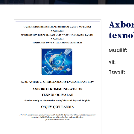
Axbor
texno
Muallif:
Yil:
i
Tavsif:
i