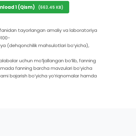
nload 1 (Qism)
(663.45 KB)
nidan tayorlangan amaliy va laboratoriya
0100-
a (dehqonchilik mahsulotlari bo’yicha),
talabalar uchun mo’ljallangan bo’lib, fanning
anmada fanning barcha mavzulari bo’yicha
ularni bajarish bo’yicha yo’riqnomalar hamda