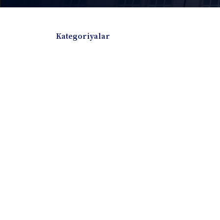
Kategoriyalar
Badiiy adabiyotlar
Boshqa turdagi adabiyotlar
Darslik
Dissertatsiya Avtoreferat
Elektron resurs
Ilmiy to'plam
Jurnal
Kitob albom
Konferensiya materiallari
Laboratoriya ish
Lug'at
Maqolalar
Metodik qo`llanma
Monografiya
Mustaqil ish
Nazorat savollari-testlar
O'quv qo'llanma
O'quv yoki fan dasturlari
O'quv-uslubiy majmua
O'quv-uslubiy qo'llanma
Prezident asarlar
Risola
Taqdimot