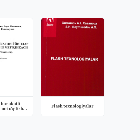
 harakatli
Flash texnologiyalar
 uni o‘qitish
odi...