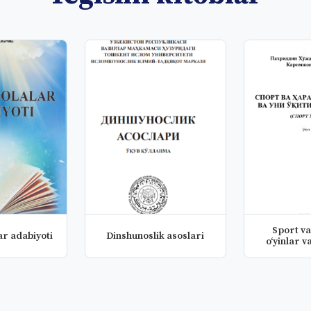
Sport va
ar adabiyoti
Dinshunoslik asoslari
o‘yinlar va
mеt