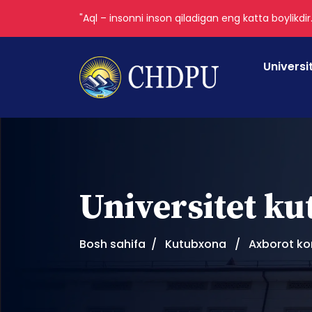
"Aql – insonni inson qiladigan eng katta boylikdir
Universi
Universitet k
Bosh sahifa
Kutubxona
Axborot ko