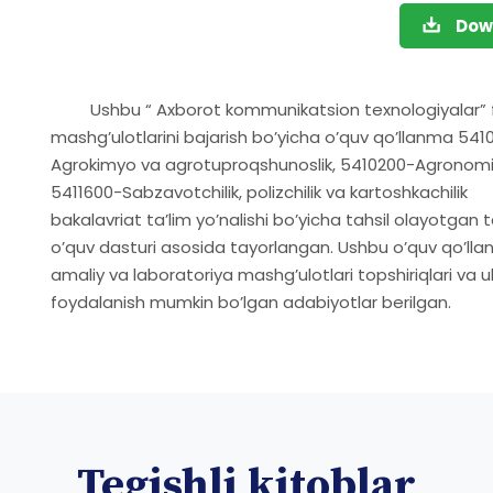
Dow
Ushbu “ Axborot kommunikatsion texnologiyalar” fa
mashg’ulotlarini bajarish bo’yicha o’quv qo’llanma 541
Agrokimyo va agrotuproqshunoslik, 5410200-Agronomiy
5411600-Sabzavotchilik, polizchilik va kartoshkachilik
bakalavriat ta’lim yo’nalishi bo’yicha tahsil olayotgan 
o’quv dasturi asosida tayorlangan. Ushbu o’quv qo’ll
amaliy va laboratoriya mashg’ulotlari topshiriqlari va 
foydalanish mumkin bo’lgan adabiyotlar berilgan.
Tegishli kitoblar