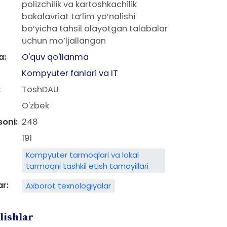
polizchilik va kartoshkachilik
bakalavriat ta’lim yo’nalishi
bo’yicha tahsil olayotgan talabalar
uchun mo’ljallangan
a:
O'quv qo'llanma
Kompyuter fanlari va IT
:
ToshDAU
O'zbek
soni:
248
191
Kompyuter tarmoqlari va lokal
tarmoqni tashkil etish tamoyillari
ar:
Axborot texnologiyalar
lishlar