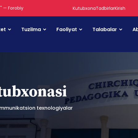
." — Forobiy
Kutubxona
Tadbirlar
Kirish
tet
Tuzilma
Faoliyat
Talabalar
Ab
utubxonasi
mmunikatsion texnologiyalar