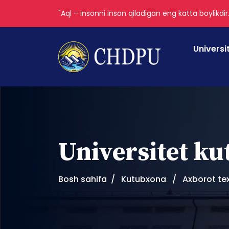
"Aql – insonni inson qiladigan eng katta boylikdir
Universi
Universitet k
Bosh sahifa
Kutubxona
Axborot tex