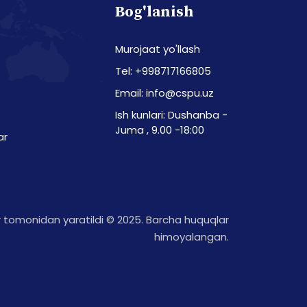
Bog'lanish
Murojaat yo'llash
Tel: +998717166805
Email: info@cspu.uz
Ish kunlari: Dushanba -
Juma , 9.00 -18:00
ar
tomonidan yaratildi © 2025. Barcha huquqlar
himoyalangan.