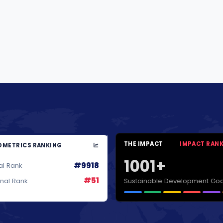
THE IMPACT
IMPACT RAN
METRICS RANKING
1001+
#9918
al Rank
#51
Sustainable Development Goa
onal Rank