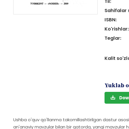
Til:
Sahifalar 
ISBN:
Ko'rishlar:
Teglar:
Kalit so'zl
Yuklab o
Dow
Ushba o'quv qo'llanma takomillashtirilgan dastur asos
an'anaviy mavzular bilan bir qatorda, yangi mavzular h