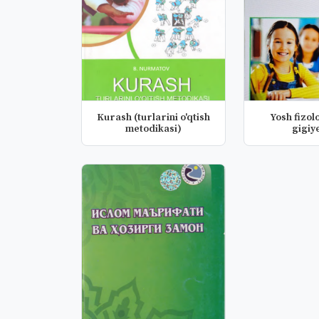
Kurash (turlarini o'qtish
Yosh fizol
metodikasi)
gigiy