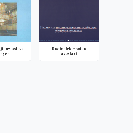
jihozlash va
Radioelektronika
eryer
asoslari