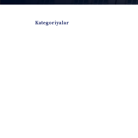
Kategoriyalar
Badiiy adabiyotlar
Boshqa turdagi adabiyotlar
Darslik
Dissertatsiya Avtoreferat
Elektron resurs
Ilmiy to'plam
Jurnal
Kitob albom
Konferensiya materiallari
Laboratoriya ish
Lug'at
Maqolalar
Metodik qo`llanma
Monografiya
Mustaqil ish
Nazorat savollari-testlar
O'quv qo'llanma
O'quv yoki fan dasturlari
O'quv-uslubiy majmua
O'quv-uslubiy qo'llanma
Prezident asarlar
Risola
Taqdimot