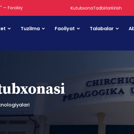
." — Forobiy
Kutubxona
Tadbirlar
Kirish
tet
Tuzilma
Faoliyat
Talabalar
Ab
utubxonasi
nologiyalari