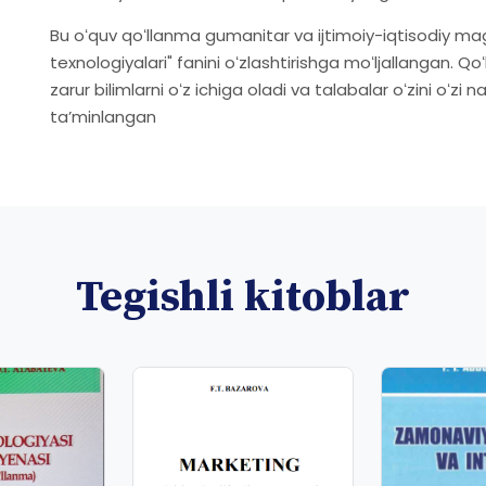
Bu oʻquv qoʻllanma gumanitar va ijtimoiy-iqtisodiy ma
texnologiyalari" fanini oʻzlashtirishga moʻljallangan. 
zarur bilimlarni oʻz ichiga oladi va talabalar oʻzini oʻzi n
taʼminlangan
Tegishli kitoblar