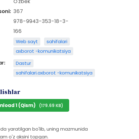
O'zbek
soni:
367
978-9943-353-18-3-
166
Web sayt
sahifalari
axborot -komunikatsiya
ar:
Dastur
sahifalari.axborot -komunikatsiya
lishlar
nload 1 (Qism)
(179.69 KB)
ida yaratilgan bo'lib, uning mazmunida
am o'z aksini topgan.