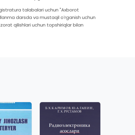
gistratura talabalari uchun "Axborot
Qoʻllanma darsda va mustaqil oʻrganish uchun
azorat qilishlari uchun topshiriqlar bilan