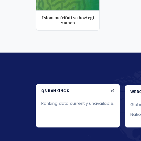
Islom maʼrifati va hozirgi
zamon
QS RANKINGS
WEBO
Ranking data currently unavailable.
Glob
Nati