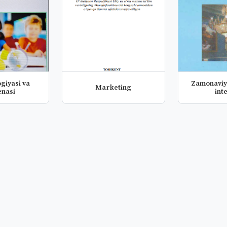
ogiyasi va
Zamonaviy 
Marketing
enasi
int