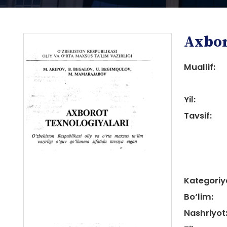
Axbor
Muallif:
Yil:
i
Tavsif:
Kategoriy
i
Bo‘lim:
Nashriyot