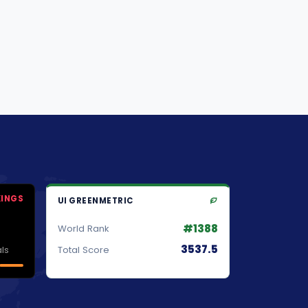
KINGS
UI GREENMETRIC
#1388
World Rank
3537.5
ls
Total Score