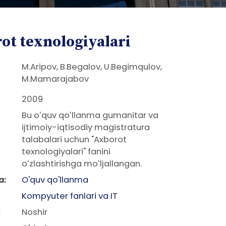
ot texnologiyalari
M.Aripov, B.Begalov, U.Begimqulov,
M.Mamarajabov
2009
Bu oʻquv qoʻllanma gumanitar va
ijtimoiy-iqtisodiy magistratura
talabalari uchun "Axborot
texnologiyalari" fanini
oʻzlashtirishga moʻljallangan.
a:
O'quv qo'llanma
Kompyuter fanlari va IT
:
Noshir