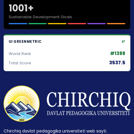
1001+
Sustainable Development Goals
UI GREENMETRIC
#1388
World Rank
3537.5
Total Score
Chirchiq davlat pedagogika universiteti web sayti.