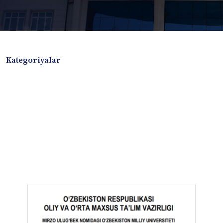
Kategoriyalar
Badiiy adabiyotlar
Boshqa turdagi adabiyotlar
Darslik
Dissertatsiya Avtoreferat
Elektron resurs
Ilmiy to'plam
Jurnal
Kitob albom
Konferensiya materiallari
Laboratoriya ishi
Lug'at
Maqolalar
Metodik qo`llanma
Monografiya
Mustaqil ish
Nazorat savollari-testlar
O'quv qo'llanma
O'quv yoki fan dasturlari
O'quv-uslubiy majmua
O'quv-uslubiy qo'llanma
Prezident asarlari
Risola
Taqdimot