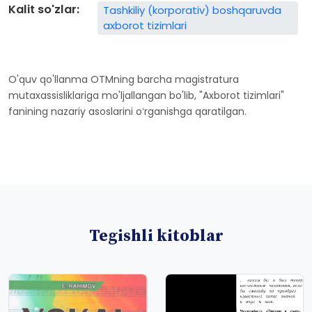
Kalit so'zlar:
Tashkiliy (korporativ) boshqaruvda
axborot tizimlari
O'quv qo'llanma OTMning barcha magistratura
mutaxassisliklariga mo'ljallangan bo'lib, "Axborot tizimlari"
fanining nazariy asoslarini oʻrganishga qaratilgan.
Tegishli kitoblar