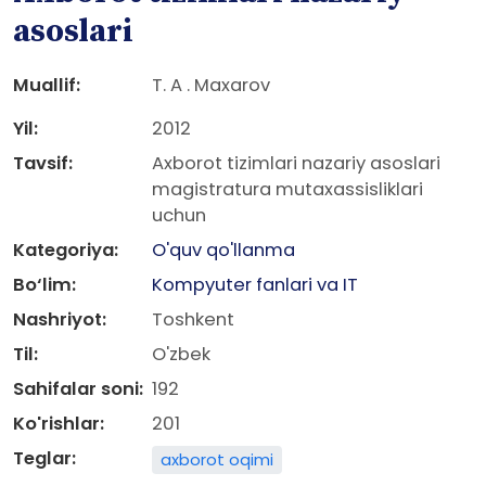
asoslari
Muallif:
T. A . Maxarov
Yil:
2012
Tavsif:
Axborot tizimlari nazariy asoslari
magistratura mutaxassisliklari
uchun
Kategoriya:
O'quv qo'llanma
Bo‘lim:
Kompyuter fanlari va IT
Nashriyot:
Toshkent
Til:
O'zbek
Sahifalar soni:
192
Ko'rishlar:
201
Teglar:
axborot oqimi