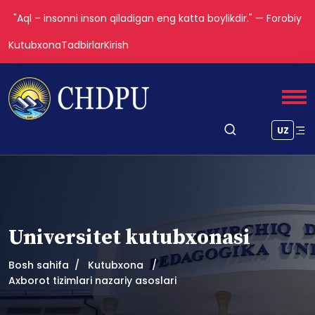
"Aql – insonni inson qiladigan eng katta boylikdir." — Forobiy
Kutubxona
Tadbirlar
Kirish
UZ
Universitet kutubxonasi
Bosh sahifa
Kutubxona
Axborot tizimlari nazariy asoslari