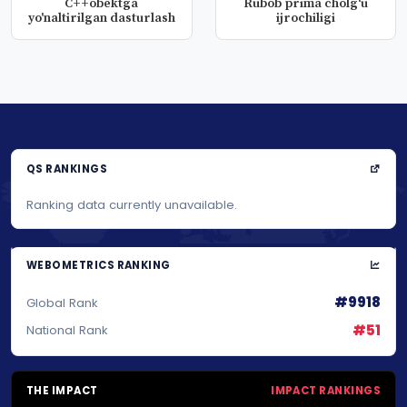
C++obektga
Rubob prima cholg‘u
yo'naltirilgan dasturlash
ijrochiligi
QS RANKINGS
Ranking data currently unavailable.
WEBOMETRICS RANKING
#9918
Global Rank
#51
National Rank
THE IMPACT
IMPACT RANKINGS