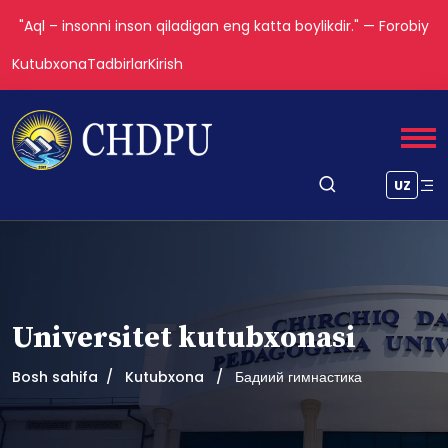
"Aql – insonni inson qiladigan eng katta boylikdir." — Forobiy
Kutubxona
Tadbirlar
Kirish
UZ
Universitet kutubxonasi
Bosh sahifa
Kutubxona
Бадиий гимнастика