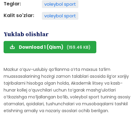
Teglar:
voleybol sport
Kalit so'zlar:
voleybol sport
Yuklab olishlar
Download 1 (Qism)
(159.46 KB)
Mazkur o‘quv-uslubiy qo‘llanma o‘rta maxsus ta’lim
muassasalarining hozirgi zamon talablari asosida ilg‘or xorijiy
tajribalarni hisobga olgan holda, Akademik litsey va kasb-
hunar kollej o‘quvchilari uchun to‘garak mashg‘ulotlari
o‘tkazishga mo‘ljallangan bo‘lib, voleybol sport turining asosiy
atamalari, qoidalari, tushunchalari va musobaqalarni tashkil
etishning amaliy va nazariy asoslari ochib berilgan.