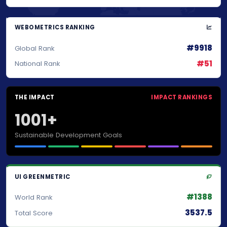
WEBOMETRICS RANKING
#9918
Global Rank
#51
National Rank
THE IMPACT
IMPACT RANKINGS
1001+
Sustainable Development Goals
UI GREENMETRIC
#1388
World Rank
3537.5
Total Score