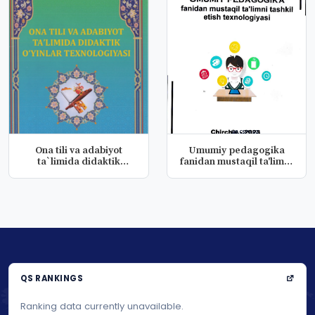
Ona tili va adabiyot
Umumiy pedagogika
ta`limida didaktik
fanidan mustaqil ta'limni
o`yinlar t...
tasgki...
QS RANKINGS
Ranking data currently unavailable.