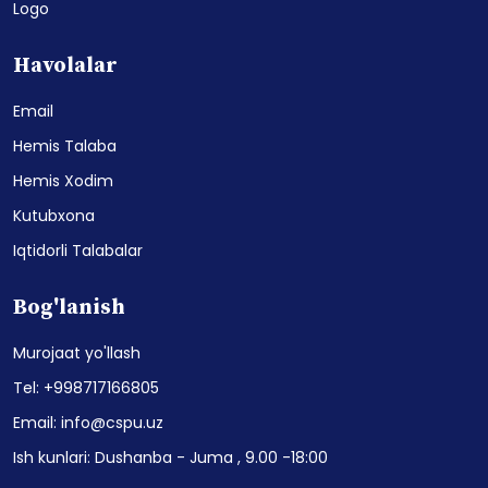
Logo
Havolalar
Email
Hemis Talaba
Hemis Xodim
Kutubxona
Iqtidorli Talabalar
Bog'lanish
Murojaat yo'llash
Tel: +998717166805
Email: info@cspu.uz
Ish kunlari: Dushanba - Juma , 9.00 -18:00