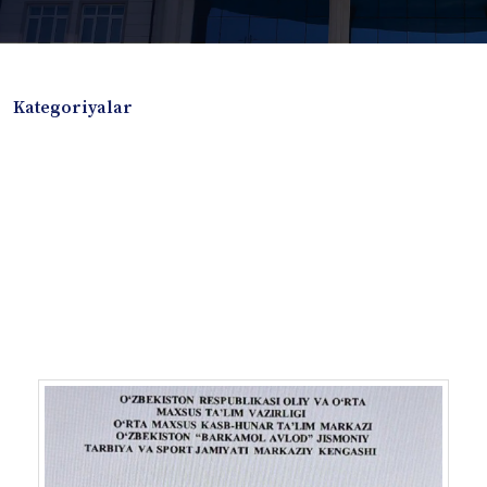
Kategoriyalar
Badiiy adabiyotlar
Boshqa turdagi adabiyotlar
Darslik
Dissertatsiya Avtoreferat
Elektron resurs
Ilmiy to'plam
Jurnal
Kitob albom
Konferensiya materiallari
Laboratoriya ishi
Lug'at
Maqolalar
Metodik qo`llanma
Monografiya
Mustaqil ish
Nazorat savollari-testlar
O'quv qo'llanma
O'quv yoki fan dasturlari
O'quv-uslubiy majmua
O'quv-uslubiy qo'llanma
Prezident asarlari
Risola
Taqdimot