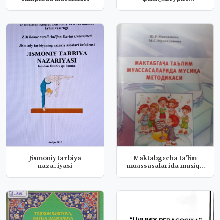
спортивной деяте...
Jismoniy tarbiya
Maktabgacha ta’lim
nazariyasi
muassasalarida musiqa
metodikas...