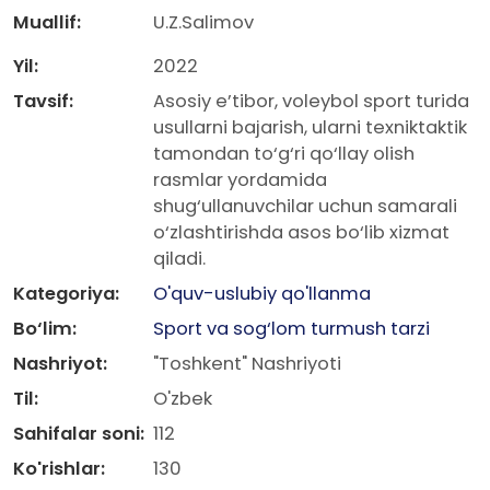
Muallif:
U.Z.Salimov
Yil:
2022
Tavsif:
Asosiy e’tibor, voleybol sport turida
usullarni bajarish, ularni texniktaktik
tamondan to‘g‘ri qo‘llay olish
rasmlar yordamida
shug‘ullanuvchilar uchun samarali
o‘zlashtirishda asos bo‘lib xizmat
qiladi.
Kategoriya:
O'quv-uslubiy qo'llanma
Bo‘lim:
Sport va sog‘lom turmush tarzi
Nashriyot:
"Toshkent" Nashriyoti
Til:
O'zbek
Sahifalar soni:
112
Ko'rishlar:
130