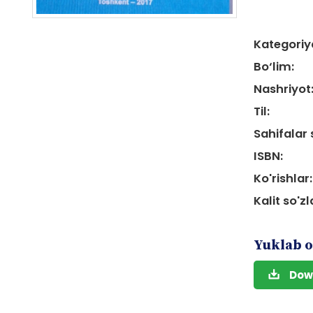
Kategoriy
Bo‘lim:
Nashriyot
Til:
Sahifalar 
ISBN:
Ko'rishlar:
Kalit so'zl
Yuklab o
Dow