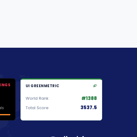
KINGS
UI GREENMETRIC
#1388
World Rank
3537.5
ls
Total Score