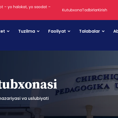
t – yo halokat, yo saodat –
Kutubxona
Tadbirlar
Kirish
tet
Tuzilma
Faoliyat
Talabalar
Ab
utubxonasi
azariyasi va uslubiyati