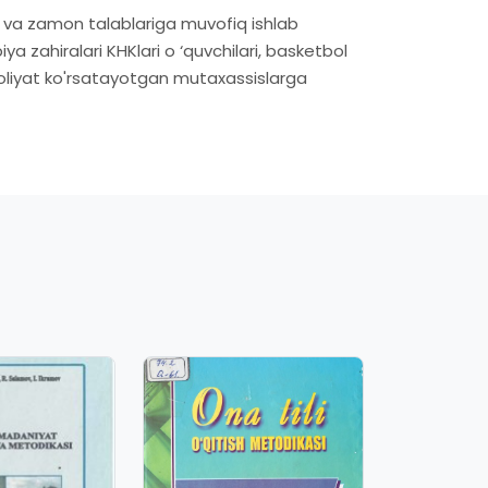
ri va zamon talablariga muvofiq ishlab
piya zahiralari KHKlari o ‘quvchilari, basketbol
faoliyat ko'rsatayotgan mutaxassislarga