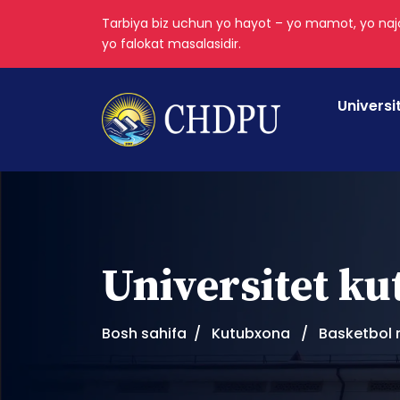
Tarbiya biz uchun yo hayot – yo mamot, yo najo
yo falokat masalasidir.
Universi
Universitet k
Bosh sahifa
Kutubxona
Basketbol n