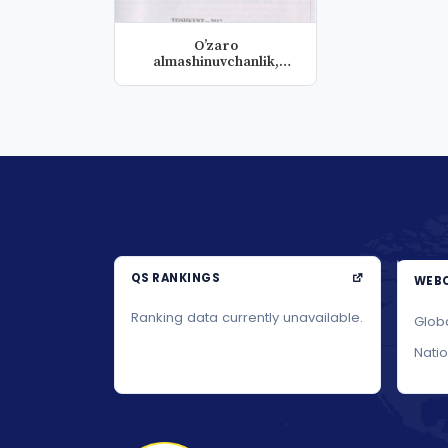
O’zaro
almashinuvchanlik,
standartlashtirish, texn...
QS RANKINGS
WEBO
Ranking data currently unavailable.
Glob
Nati