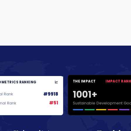
THE IMPACT
IMPACT RAN
METRICS RANKING
1001+
#9918
al Rank
#51
Sustainable Development Goa
onal Rank