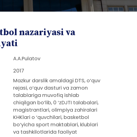
tbol nazariyasi va
iyati
A.A.Pulatov
2017
Mazkur darslik amaldagi DTS, o‘quv
rejasi, o‘quv dasturi va zamon
talablariga muvofiq ishlab
chiqilgan bo‘lib, 0 ‘zDJTI talabalari,
magistrantlari, olimpiya zahiralari
KHKlari o ‘quvchilari, basketbol
bo‘yicha sport maktablari, klublari
va tashkilotlarida faoliyat