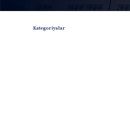
Kategoriyalar
Badiiy adabiyotlar
Boshqa turdagi adabiyotlar
Darslik
Dissertatsiya Avtoreferat
Elektron resurs
Ilmiy to'plam
Jurnal
Kitob albom
Konferensiya materiallari
Laboratoriya ish
Lug'at
Maqolalar
Metodik qo`llanma
Monografiya
Mustaqil ish
Nazorat savollari-testlar
O'quv qo'llanma
O'quv yoki fan dasturlari
O'quv-uslubiy majmua
O'quv-uslubiy qo'llanma
Prezident asarlar
Risola
Taqdimot