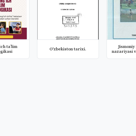
ch ta’lim
Jismoniy
O'zbekiston tarixi.
gikasi
nazariyasi 