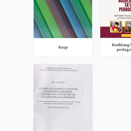
Boshlang‘i
Raqs
pedago