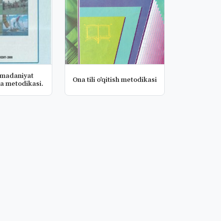
 madaniyat
Ona tili o'qitish metodikasi
va metodikasi.