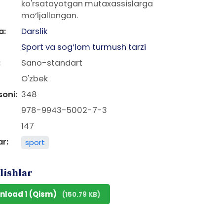
ko'rsatayotgan mutaxassislarga
mo‘ljallangan.
a:
Darslik
Sport va sog‘lom turmush tarzi
:
Sano-standart
O'zbek
soni:
348
978-9943-5002-7-3
147
ar:
sport
lishlar
nload 1 (Qism)
(150.79 KB)