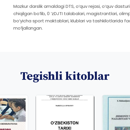
Mazkur darslik amaldagi DTS, o‘quv rejasi, o‘quv dastu
chiqilgan bo‘lib, 0 ‘zDJTI talabalari, magistrantlari, olim
bo‘yicha sport maktablari, klublari va tashkilotlarida 
mo‘ljallangan.
Tegishli kitoblar