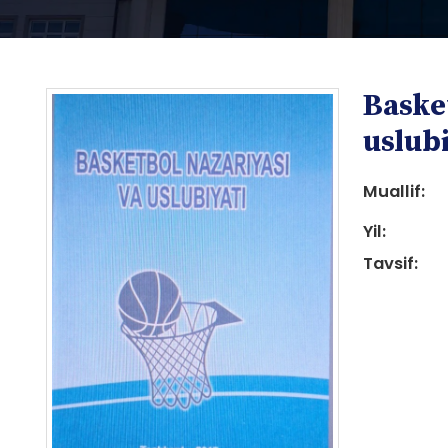
Baske
uslub
Muallif:
Yil:
i
Tavsif:
i