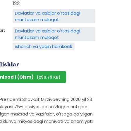
122
Davlatlar va xalqlar oʻrtasidagi
muntazam muloqot
ar:
Davlatlar va xalqlar oʻrtasidagi
muntazam muloqot
ishonch va yaqin hamkorlik
lishlar
nload 1 (Qism)
(290.79 KB)
zidenti Shavkat Mirziyoevning 2020 yil 23
bleyasi 75-sessiyasida soʻzlagan nutqida
rilgan maksad va vazifalar, oʻrtaga qoʻyilgan
ki dunyo mikyosidagi mohiyati va ahamiyati