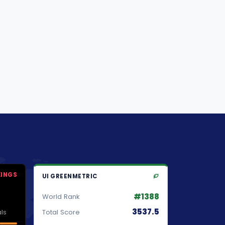
KINGS
UI GREENMETRIC
#1388
World Rank
3537.5
ls
Total Score