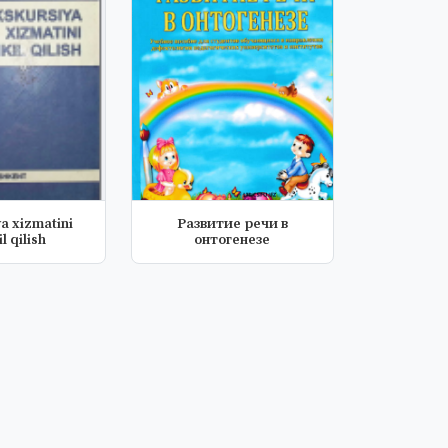
a xizmatini
Развитие речи в
l qilish
онтогенезе