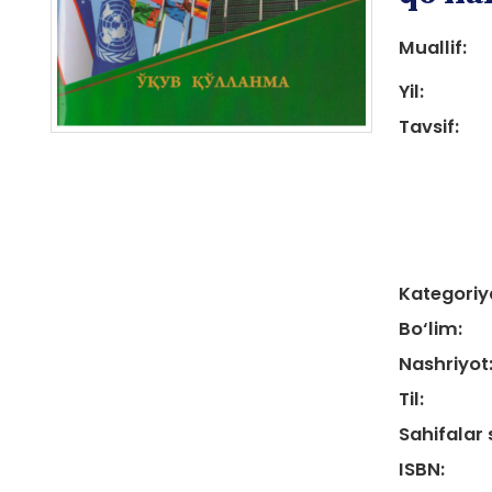
Muallif:
Yil:
Tavsif:
Kategoriy
Bo‘lim:
Nashriyot
Til:
Sahifalar 
ISBN: