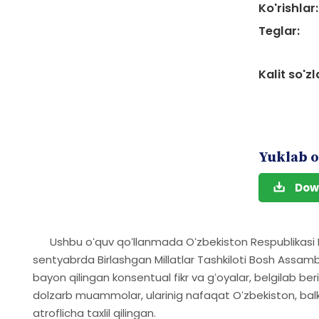
Ko'rishlar:
Teglar:
Kalit so'zl
Yuklab o
Dow
Ushbu oʻquv qoʻllanmada Oʻzbekiston Respublikasi Pre
sentyabrda Birlashgan Millatlar Tashkiloti Bosh Assam
bayon qilingan konsentual fikr va gʻoyalar, belgilab be
dolzarb muammolar, ularinig nafaqat Oʻzbekiston, bal
atroflicha taxlil qilingan.