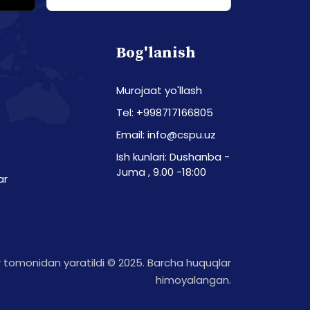
Bog'lanish
Murojaat yo'llash
Tel: +998717166805
Email: info@cspu.uz
Ish kunlari: Dushanba -
Juma , 9.00 -18:00
ar
tomonidan yaratildi © 2025. Barcha huquqlar
himoyalangan.