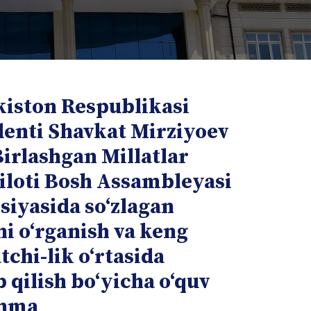
kiston Respublikasi
denti Shavkat Mirziyoev
Birlashgan Millatlar
iloti Bosh Assambleyasi
siyasida soʻzlagan
ni oʻrganish va keng
chi-lik oʻrtasida
b qilish boʻyicha oʻquv
anma