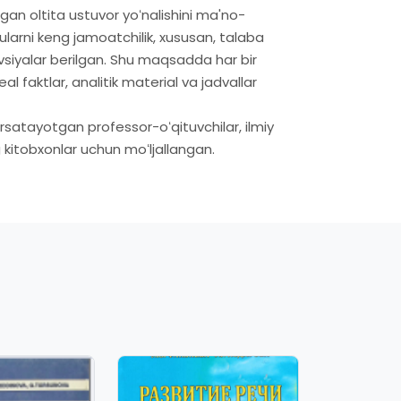
gan oltita ustuvor yoʻnalishini ma'no-
 ularni keng jamoatchilik, xususan, talaba
avsiyalar berilgan. Shu maqsadda har bir
eal faktlar, analitik material va jadvallar
satayotgan professor-oʻqituvchilar, ilmiy
 kitobxonlar uchun moʻljallangan.