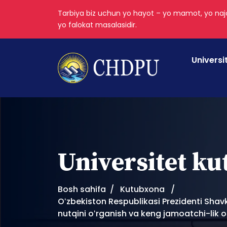
Tarbiya biz uchun yo hayot – yo mamot, yo najo
yo falokat masalasidir.
Universi
Universitet k
Bosh sahifa
Kutubxona
Oʻzbekiston Respublikasi Prezidenti Shav
nutqini oʻrganish va keng jamoatchi-lik o