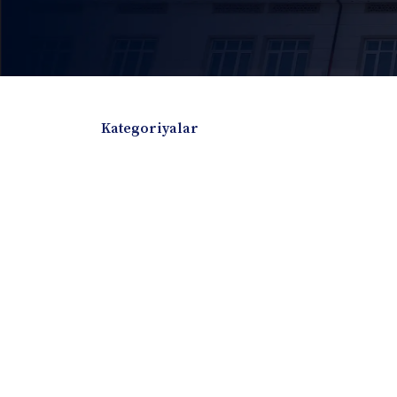
Kategoriyalar
Badiiy adabiyotlar
Boshqa turdagi adabiyotlar
Darslik
Dissertatsiya Avtoreferat
Elektron resurs
Ilmiy to'plam
Jurnal
Kitob albom
Konferensiya materiallari
Laboratoriya ish
Lug'at
Maqolalar
Metodik qo`llanma
Monografiya
Mustaqil ish
Nazorat savollari-testlar
O'quv qo'llanma
O'quv yoki fan dasturlari
O'quv-uslubiy majmua
O'quv-uslubiy qo'llanma
Prezident asarlar