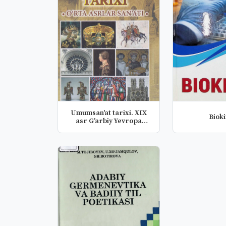
Umumsan'at tarixi. XIX
Biok
asr G'arbiy Yevropa
san'ati