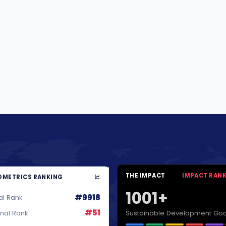
THE IMPACT
IMPACT RAN
METRICS RANKING
1001+
#9918
al Rank
#51
Sustainable Development Goa
onal Rank