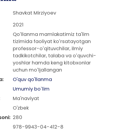
Shavkat Mirziyoev
2021
Qoʻllanma mamlakatimiz ta'lim
tizimida faoliyat koʻrsatayotgan
professor-oʻqituvchilar, ilmiy
tadkikotchilar, talaba va oʻquvchi-
yoshlar hamda keng kitobxonlar
uchun moʻljallangan
a:
O'quv qo'llanma
Umumiy bo`lim
:
Ma'naviyat
O'zbek
soni:
280
978-9943-04-412-8