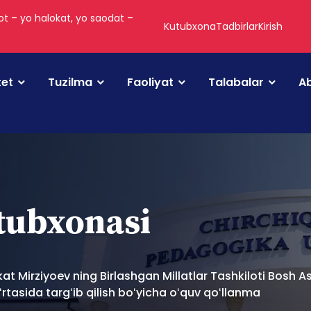
t – yo halokat, yo saodat –
Kutubxona
Tadbirlar
Kirish
tet
Tuzilma
Faoliyat
Talabalar
Ab
utubxonasi
kat Mirziyoev ning Birlashgan Millatlar Tashkiloti Bosh
ʻrtasida targʻib qilish boʻyicha oʻquv qoʻllanma