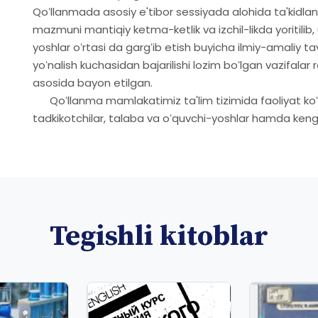
Qoʻllanmada asosiy e'tibor sessiyada alohida ta'kidlan
mazmuni mantiqiy ketma-ketlik va izchil-likda yoritilib,
yoshlar oʻrtasi da gargʻib etish buyicha ilmiy-amaliy t
yoʻnalish kuchasidan bajarilishi lozim boʻlgan vazifalar r
asosida bayon etilgan.
Qoʻllanma mamlakatimiz ta'lim tizimida faoliyat koʻr
tadkikotchilar, talaba va oʻquvchi-yoshlar hamda keng
Tegishli kitoblar