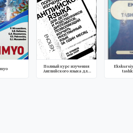
Полный курс изучения
Ekskursiy
imyo
Английского языка для
tashki
детей и...