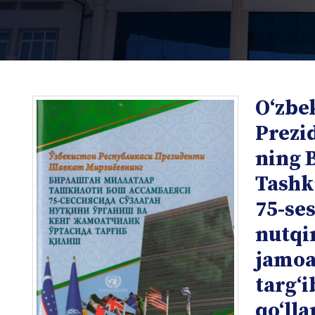
Oʻzbe
Prezi
ning 
Tashk
i
75-ses
nutqi
jamoat
targʻi
i
qoʻll