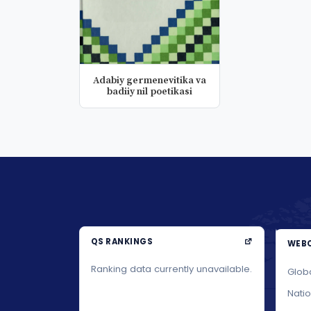
Adabiy germenevitika va
badiiy nil poetikasi
QS RANKINGS
WEBO
Ranking data currently unavailable.
Glob
Nati