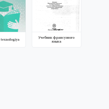
Учебник франсузного
 texnologiya
языка