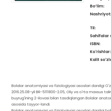
Bo‘lim:
Nashriyot
Til:
Sahifalar 
ISBN:
Ko'rishlar:
Kalit so'zl
Bolalar anatomiyasi va fiziologiyasi asoslari darsligi 
2016.25.08-yil BR-5111800-2.05, Oliy va o'rta maxsus tali
buyrug'ining 2-ilovasi bilan tasdiqlangan Bolalar anatom
asosida tayyor-landi.
Bolalar anatomiyasi va fiziologiyasi asoslari darsligi bo