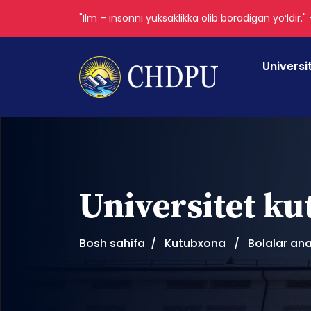
"Ilm – insonni yuksaklikka olib boradigan yoʻldir."
Universi
Universitet k
Bosh sahifa
Kutubxona
Bolalar ana