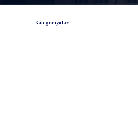
Kategoriyalar
Badiiy adabiyotlar
Boshqa turdagi adabiyotlar
Darslik
Dissertatsiya Avtoreferat
Elektron resurs
Ilmiy to'plam
Jurnal
Kitob albom
Konferensiya materiallari
Laboratoriya ish
Lug'at
Maqolalar
Metodik qo`llanma
Monografiya
Mustaqil ish
Nazorat savollari-testlar
O'quv qo'llanma
O'quv yoki fan dasturlari
O'quv-uslubiy majmua
O'quv-uslubiy qo'llanma
Prezident asarlar
Risola
Taqdimot