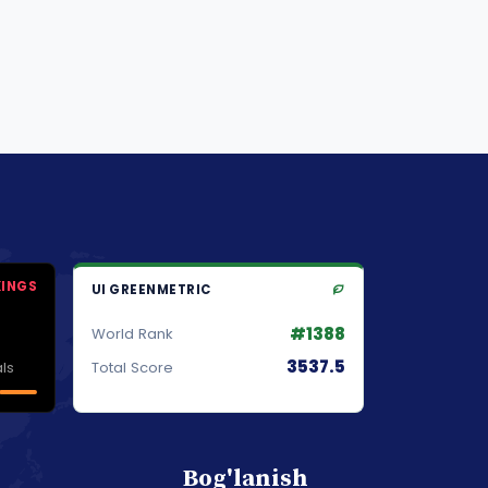
KINGS
UI GREENMETRIC
#1388
World Rank
3537.5
ls
Total Score
Bog'lanish