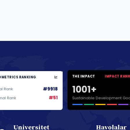
THE IMPACT
IMPACT RAN
METRICS RANKING
1001+
#9918
al Rank
#51
Sustainable Development Goa
onal Rank
Universitet
Havolalar