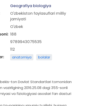
Geografiya biologiya
:
O'zbekiston faylasuflari milliy
jamiyati
O'zbek
soni:
188
9789943075535
112
ar:
anatomiya
bolalar
O'zbekis-ton Davlat Standartlari tomonidan
m vazirligining 2016.25.08 dagi 355-sonli
iyasi va fiziologiyasi asoslari fan dasturi
la ta-nasining umumiy tuzilishi, hujayra,