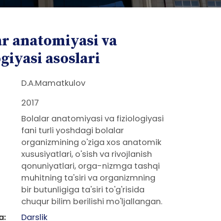
ar anatomiyasi va
ogiyasi asoslari
D.A.Mamatkulov
2017
Bolalar anatomiyasi va fiziologiyasi
fani turli yoshdagi bolalar
organizmining o'ziga xos anatomik
xususiyatlari, o'sish va rivojlanish
qonuniyatlari, orga-nizmga tashqi
muhitning ta'siri va organizmning
bir butunligiga ta'siri to'g'risida
chuqur bilim berilishi mo'ljallangan.
a:
Darslik