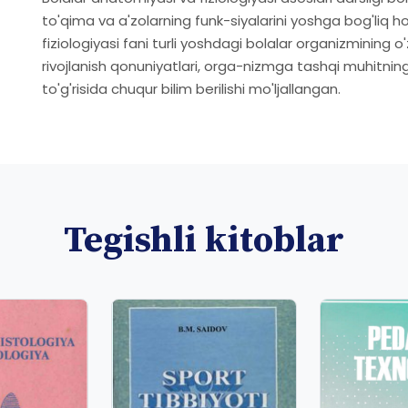
to'qima va a'zolarning funk-siyalarini yoshga bog'liq h
fiziologiyasi fani turli yoshdagi bolalar organizmining o
rivojlanish qonuniyatlari, orga-nizmga tashqi muhitning 
to'g'risida chuqur bilim berilishi mo'ljallangan.
Tegishli kitoblar