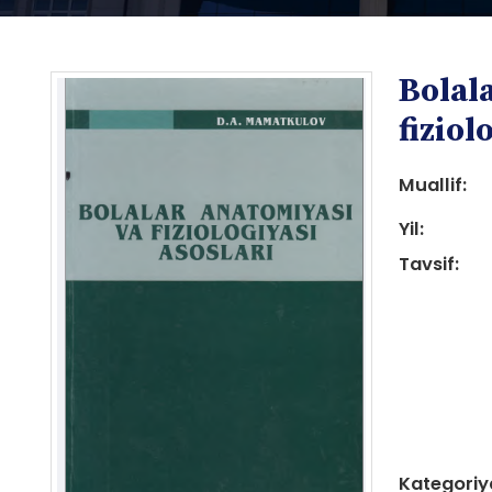
Bolal
fiziol
Muallif:
Yil:
i
Tavsif:
i
Kategoriy