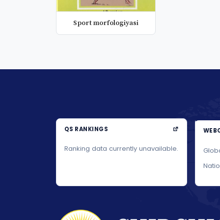
Sport morfologiyasi
QS RANKINGS
WEBO
Ranking data currently unavailable.
Glob
Nati