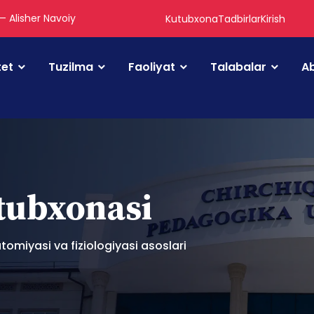
 — Alisher Navoiy
Kutubxona
Tadbirlar
Kirish
tet
Tuzilma
Faoliyat
Talabalar
Ab
utubxonasi
tomiyasi va fiziologiyasi asoslari