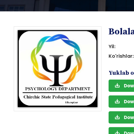
Bolala
Yil:
Ko'rishlar:
i
Yuklab o
Dow
Dow
i
Dow
Dow