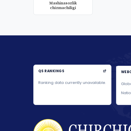
Mashinasozlik
chizmachiligi
QS RANKINGS
WEBO
Ranking data currently unavailable.
Glob
Nati