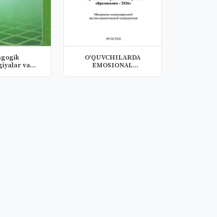
agogik
O‘QUVCHILARDA
giyalar va
EMOSIONAL
ik mahorat
INTELLEKTNI
RIVOJLANTIRIS...