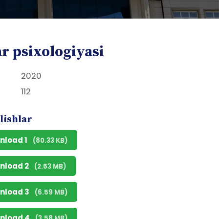
r psixologiyasi
2020
112
lishlar
nload 1
(80.33 KB)
nload 2
(2.53 MB)
nload 3
(6.59 MB)
nload 4
(3.58 MB)