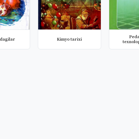
Ped
dagilar
Kimyo tarixi
texnolo
pedagog