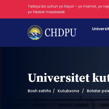
Tarbiya biz uchun yo hayot – yo mamot, yo najo
yo falokat masalasidir.
Universi
Universitet k
Bosh sahifa
Kutubxona
Bolalar psi