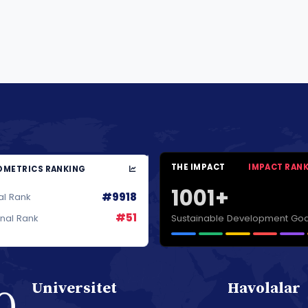
THE IMPACT
IMPACT RAN
METRICS RANKING
1001+
#9918
al Rank
#51
Sustainable Development Goa
onal Rank
Universitet
Havolalar