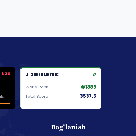
KINGS
UI GREENMETRIC
#1388
World Rank
3537.5
ls
Total Score
Bog'lanish