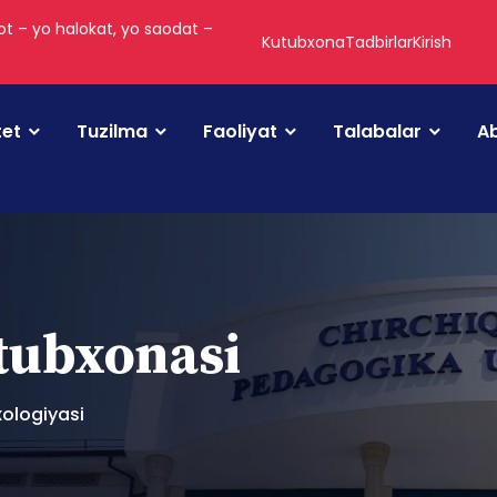
t – yo halokat, yo saodat –
Kutubxona
Tadbirlar
Kirish
tet
Tuzilma
Faoliyat
Talabalar
Ab
utubxonasi
xologiyasi