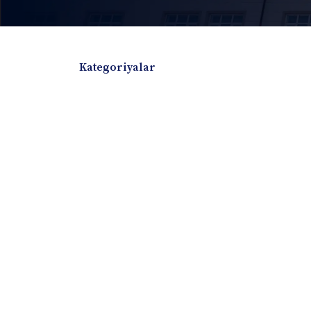
Kategoriyalar
Badiiy adabiyotlar
Boshqa turdagi adabiyotlar
Darslik
Dissertatsiya Avtoreferat
Elektron resurs
Ilmiy to'plam
Jurnal
Kitob albom
Konferensiya materiallari
Laboratoriya ish
Lug'at
Maqolalar
Metodik qo`llanma
Monografiya
Mustaqil ish
Nazorat savollari-testlar
O'quv qo'llanma
O'quv yoki fan dasturlari
O'quv-uslubiy majmua
O'quv-uslubiy qo'llanma
Prezident asarlar
Risola
Taqdimot