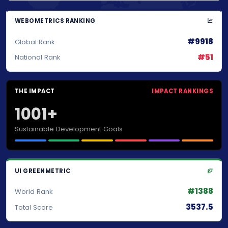
WEBOMETRICS RANKING
#9918
Global Rank
#51
National Rank
THE IMPACT
IMPACT RANKINGS
1001+
Sustainable Development Goals
UI GREENMETRIC
#1388
World Rank
3537.5
Total Score