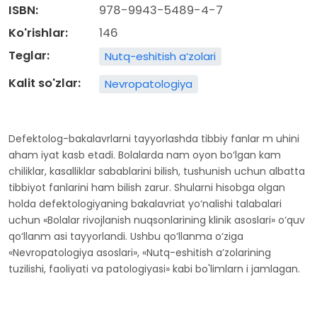
ISBN:
978-9943-5489-4-7
Ko'rishlar:
146
Teglar:
Nutq-eshitish a’zolari
Kalit so'zlar:
Nevropatologiya
Defektolog-bakalavrlarni tayyorlashda tibbiy fanlar m uhini
aham iyat kasb etadi. Bolalarda nam oyon bo‘lgan kam
chiliklar, kasalliklar sabablarini bilish, tushunish uchun albatta
tibbiyot fanlarini ham bilish zarur. Shularni hisobga olgan
holda defektologiyaning bakalavriat yo‘nalishi talabalari
uchun «Bolalar rivojlanish nuqsonlarining klinik asoslari» o‘quv
qo‘llanm asi tayyorlandi. Ushbu qo‘llanma o‘ziga
«Nevropatologiya asoslari», «Nutq-eshitish a’zolarining
tuzilishi, faoliyati va patologiyasi» kabi bo'limlarn i jamlagan.