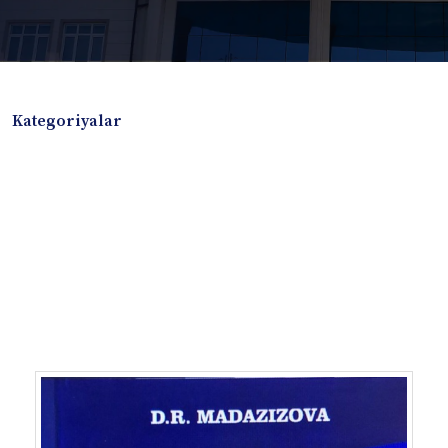
Kategoriyalar
Badiiy adabiyotlar
Boshqa turdagi adabiyotlar
Darslik
Dissertatsiya Avtoreferat
Elektron resurs
Ilmiy to'plam
Jurnal
Kitob albom
Konferensiya materiallari
Laboratoriya ishi
Lug'at
Maqolalar
Metodik qo`llanma
Monografiya
Mustaqil ish
Nazorat savollari-testlar
O'quv qo'llanma
O'quv yoki fan dasturlari
O'quv-uslubiy majmua
O'quv-uslubiy qo'llanma
Prezident asarlari
Risola
Taqdimot