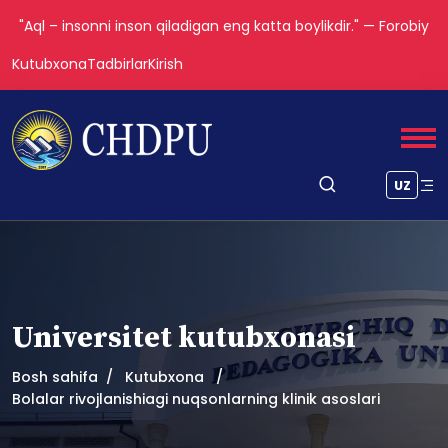
"Aql – insonni inson qiladigan eng katta boylikdir." — Forobiy
Kutubxona
Tadbirlar
Kirish
UZ
Universitet kutubxonasi
Bosh sahifa
Kutubxona
Bolalar rivojlanishiagi nuqsonlarning klinik asoslari