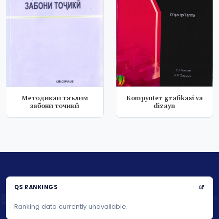
Методикаи таълим
Kompyuter grafikasi va
забони точикй
dizayn
QS RANKINGS
Ranking data currently unavailable.