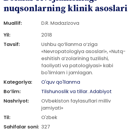
nuqsonlarning klinik asoslari
Muallif:
D.R. Madazizova
Yil:
2018
Tavsif:
Ushbu qo‘llanma o‘ziga
«Nevropatologiya asoslari», «Nutq-
eshitish a’zolarining tuzilishi,
faoliyati va patologiyasi» kabi
bo'limlarn i jamlagan.
Kategoriya:
O'quv qo'llanma
Bo‘lim:
Tilshunoslik va tillar. Adabiyot
Nashriyot:
OVbekiston faylasuflari milliv
jamiyati»
Til:
O'zbek
Sahifalar soni:
327