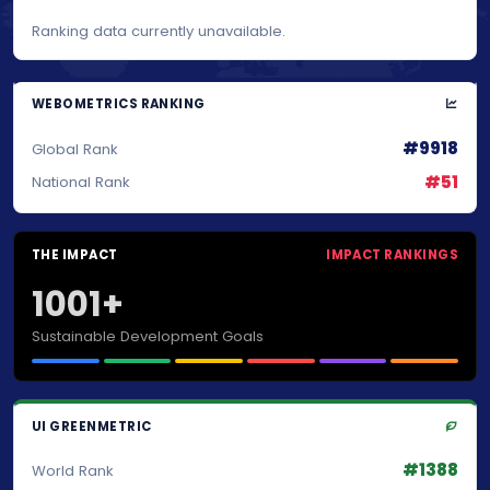
Ranking data currently unavailable.
WEBOMETRICS RANKING
#9918
Global Rank
#51
National Rank
THE IMPACT
IMPACT RANKINGS
1001+
Sustainable Development Goals
UI GREENMETRIC
#1388
World Rank