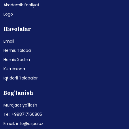
Akademik faoliyat
Logo
Havolalar
Email
Hemis Talaba
Hemis Xodim
Kutubxona
Iqtidorli Talabalar
Bog'lanish
Murojaat yo'llash
Tel: +998717166805
Email: info@cspu.uz