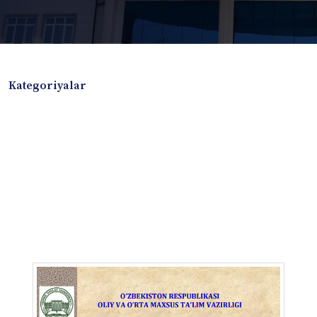
Kategoriyalar
Badiiy adabiyotlar
Boshqa turdagi adabiyotlar
Darslik
Dissertatsiya Avtoreferat
Elektron resurs
Ilmiy to'plam
Jurnal
Kitob albom
Konferensiya materiallari
Laboratoriya ishi
Lug'at
Maqolalar
Metodik qo`llanma
Monografiya
Mustaqil ish
Nazorat savollari-testlar
O'quv qo'llanma
O'quv yoki fan dasturlari
O'quv-uslubiy majmua
O'quv-uslubiy qo'llanma
Prezident asarlari
Risola
Taqdimot