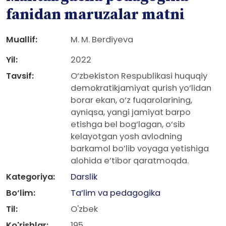
fanidan maruzalar matni
Muallif:
M. M. Berdiyeva
Yil:
2022
Tavsif:
O‘zbekiston Respublikasi huquqiy
demokratikjamiyat qurish yo‘lidan
borar ekan, o‘z fuqarolarining,
ayniqsa, yangi jamiyat barpo
etishga bel bog‘lagan, o‘sib
kelayotgan yosh avlodning
barkamol bo’lib voyaga yetishiga
alohida e’tibor qaratmoqda.
Kategoriya:
Darslik
Bo‘lim:
Ta’lim va pedagogika
Til:
O'zbek
Ko'rishlar:
195