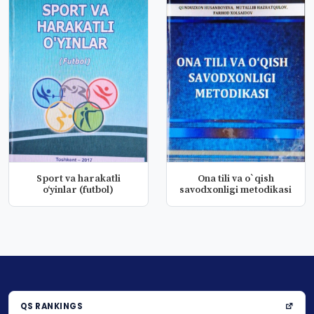
Sport va harakatli
Ona tili va o`qish
o‘yinlar (futbol)
savodxonligi metodikasi
QS RANKINGS