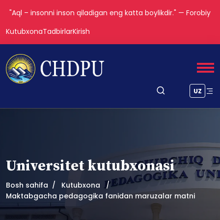
"Aql – insonni inson qiladigan eng katta boylikdir." — Forobiy
Kutubxona
Tadbirlar
Kirish
UZ
Universitet kutubxonasi
Bosh sahifa
Kutubxona
Maktabgacha pedagogika fanidan maruzalar matni