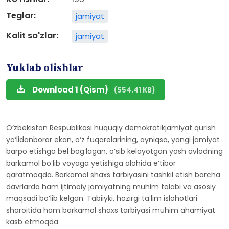
Teglar:
jamiyat
Kalit so'zlar:
jamiyat
Yuklab olishlar
Download 1 (Qism)
(554.41 KB)
O‘zbekiston Respublikasi huquqiy demokratikjamiyat qurish
yo‘lidanborar ekan, o‘z fuqarolarining, ayniqsa, yangi jamiyat
barpo etishga bel bog‘lagan, o‘sib kelayotgan yosh avlodning
barkamol bo’lib voyaga yetishiga alohida e’tibor
qaratmoqda. Barkamol shaxs tarbiyasini tashkil etish barcha
davrlarda ham ijtimoiy jamiyatning muhim talabi va asosiy
maqsadi bo‘lib kelgan. Tabiiyki, hozirgi ta’lim islohotlari
sharoitida ham barkamol shaxs tarbiyasi muhim ahamiyat
kasb etmoqda.