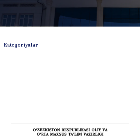
Kategoriyalar
Badiiy adabiyotlar
Boshqa turdagi adabiyotlar
Darslik
Dissertatsiya Avtoreferat
Elektron resurs
Ilmiy to'plam
Jurnal
Kitob albom
Konferensiya materiallari
Laboratoriya ishi
Lug'at
Maqolalar
Metodik qo`llanma
Monografiya
Mustaqil ish
Nazorat savollari-testlar
O'quv qo'llanma
O'quv yoki fan dasturlari
O'quv-uslubiy majmua
O'quv-uslubiy qo'llanma
Prezident asarlari
Risola
Taqdimot