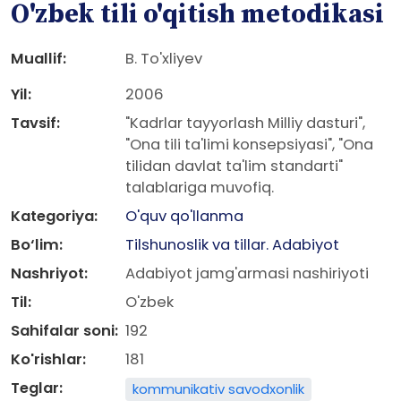
O'zbek tili o'qitish metodikasi
Muallif:
B. To'xliyev
Yil:
2006
Tavsif:
"Kadrlar tayyorlash Milliy dasturi",
"Ona tili ta'limi konsepsiyasi", "Ona
tilidan davlat ta'lim standarti"
talablariga muvofiq.
Kategoriya:
O'quv qo'llanma
Bo‘lim:
Tilshunoslik va tillar. Adabiyot
Nashriyot:
Adabiyot jamg'armasi nashiriyoti
Til:
O'zbek
Sahifalar soni:
192
Ko'rishlar:
181
Teglar:
kommunikativ savodxonlik