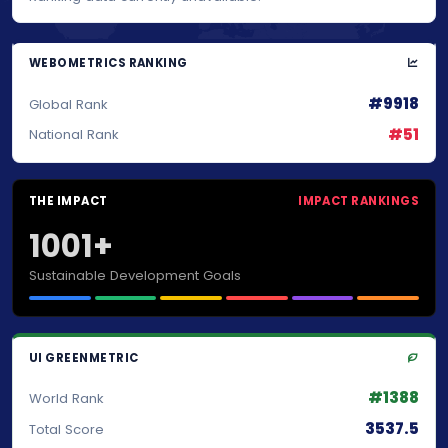
WEBOMETRICS RANKING
#9918
Global Rank
#51
National Rank
THE IMPACT
IMPACT RANKINGS
1001+
Sustainable Development Goals
UI GREENMETRIC
#1388
World Rank
3537.5
Total Score