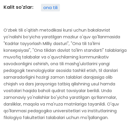
Kalit so'zlar:
ona tili
Oʻzbek tili o'qitish metodikasi kursi uchun bakalavriat
yo'nalishi boʻyicha yaratilgan mazkur o'quv qo'llanmasida
"Kadrlar tayyorlash Milliy dasturi", "Ona tili ta'limi
konsepsiyasi", "Ona tilidan davlat ta'lim standarti" talablariga
muvofiq talabalar va o'quvchilarning kommunikativ
savodxonligini oshirish, ona tili mashg'ulotlarini yangi
pedagogik texnologiyalar asosida tashkil etish, til darslari
samaradorligini hozirgi zamon talablari darajasiga olib
chiqish va dars jarayoniga tatbiq qilishning usul hamda
vositalari haqida baholi qudrat tavsiyalar berildi. Unda
zamonaviy yo'nalishlar bo'yicha yaratilgan qoʻllanmalar,
darsliklar, maqola va ma'ruza matnlariga tayanildi. O'quv
qo'llanmasi pedagogika universitetlari va institutlarining
filologiya fakultetlari talabalari uchun mo'ljallangan.