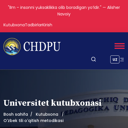
"Ilm – insonni yuksaklikka olib boradigan yoʻldir." — Alisher
Navoiy
Kutubxona
Tadbirlar
Kirish
UZ
Universitet kutubxonasi
Bosh sahifa
Kutubxona
O'zbek tili o'qitish metodikasi