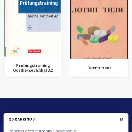
Prufungstraining
Лотин тили
Goethe-Zertifikat A2
QS RANKINGS
Ranking data currently unavailable.