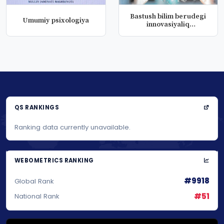
Bastush bilim berudegi
Umumiy psixologiya
innovasiyaliq
texnologiyala...
QS RANKINGS
Ranking data currently unavailable.
WEBOMETRICS RANKING
#9918
Global Rank
#51
National Rank