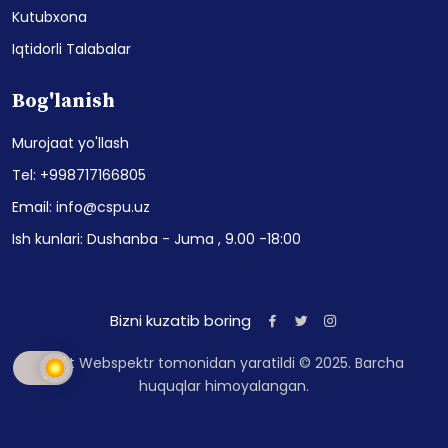
Kutubxona
Iqtidorli Talabalar
Bog'lanish
Murojaat yo'llash
Tel: +998717166805
Email: info@cspu.uz
Ish kunlari: Dushanba - Juma , 9.00 -18:00
Bizni kuzatib boring
Sayt Webspektr tomonidan yaratildi © 2025. Barcha
huquqlar himoyalangan.