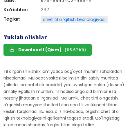
ISBN:
978-9943-02-498-4
Ko'rishlar:
237
Teglar:
chet til o ‘qitish texnologiyasi
Yuklab olishlar
Download 1 (Qism)
(118.67 KB)
Til o'rganish kishilik jamiyatida bag'oyat muhim sohalardan
hisoblanadi. Muloqot vositasi bo‘lmish tilni tabiiy muhitda
(oilada, jamoatchilik orasida) yoki uyushgan holda (darsda)
amaliy egallash murnkin. Til hodisalariga oid bilimlar esa
nazariy jihatdan o ‘rganiladi. Ma’lumki, chet tilni o ‘rgatish-
o‘rganish muayyan jihatlari bilan ona tili va ikkinchi tildan
keskin farqlanadi. Bu esa, o ‘z navbatida, tegishli chet til o
‘qitish texnologiyasini qo‘llashni taqozo etadi. Qo'lingizdagi
kitob mana shunday farqlar bilan birga ta’lim