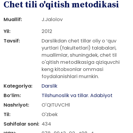
Chet tili o'qitish metodikasi
Muallif:
J.Jalolov
Yil:
2012
Tavsif:
Darslikdan chet tillar oliy o ‘quv
yurtlari (fakultetlari) talabalari,
muallimlar, shuningdek, chet til
o'qitish metodikasiga qiziquvchi
keng kitobxonlar ommasi
foydalanishlari murnkin.
Kategoriya:
Darslik
Bo‘lim:
Tilshunoslik va tillar. Adabiyot
Nashriyot:
OʻQITUVCНІ
Til:
O'zbek
Sahifalar soni:
434