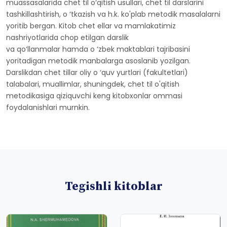
muassasalarida chet til o‘qitish usullari, chet til darslarini
tashkillashtirish, o ‘tkazish va h.k. ko'plab metodik masalalarni
yoritib bergan. Kitob chet ellar va mamlakatimiz
nashriyotlarida chop etilgan darslik
va qo‘llanmalar hamda o ‘zbek maktablari tajribasini
yoritadigan metodik manbalarga asoslanib yozilgan.
Darslikdan chet tillar oliy o ‘quv yurtlari (fakultetlari)
talabalari, muallimlar, shuningdek, chet til o'qitish
metodikasiga qiziquvchi keng kitobxonlar ommasi
foydalanishlari murnkin.
Tegishli kitoblar