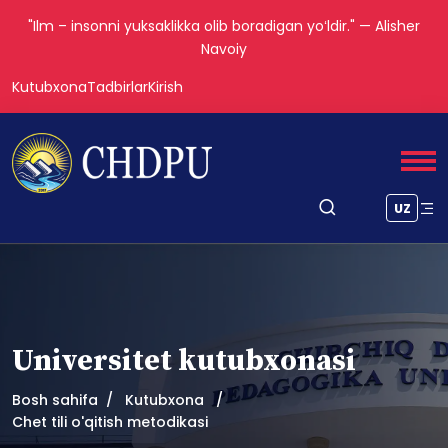
"Ilm – insonni yuksaklikka olib boradigan yoʻldir." — Alisher
Navoiy
Kutubxona
Tadbirlar
Kirish
UZ
Universitet kutubxonasi
Bosh sahifa
Kutubxona
Chet tili o'qitish metodikasi