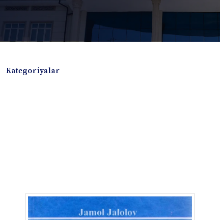
Kategoriyalar
Badiiy adabiyotlar
Boshqa turdagi adabiyotlar
Darslik
Dissertatsiya Avtoreferat
Elektron resurs
Ilmiy to'plam
Jurnal
Kitob albom
Konferensiya materiallari
Laboratoriya ishi
Lug'at
Maqolalar
Metodik qo`llanma
Monografiya
Mustaqil ish
Nazorat savollari-testlar
O'quv qo'llanma
O'quv yoki fan dasturlari
O'quv-uslubiy majmua
O'quv-uslubiy qo'llanma
Prezident asarlari
Risola
Taqdimot