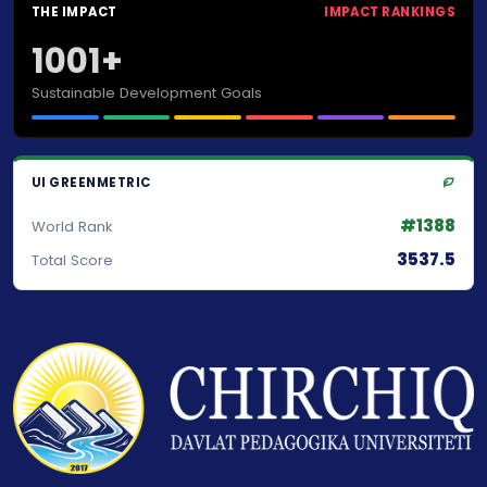
THE IMPACT
IMPACT RANKINGS
1001+
Sustainable Development Goals
UI GREENMETRIC
#1388
World Rank
3537.5
Total Score