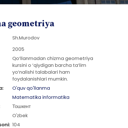
a geometriya
Sh.Murodov
2005
Qo’llanmadan chizma geometriya
kursini o ’qiydigan barcha ta’lim
yo’nalishi talabalari ham
foydalanishlari mumkin.
a:
O'quv qo'llanma
Matematika informatika
:
Тошкент
O'zbek
soni:
104