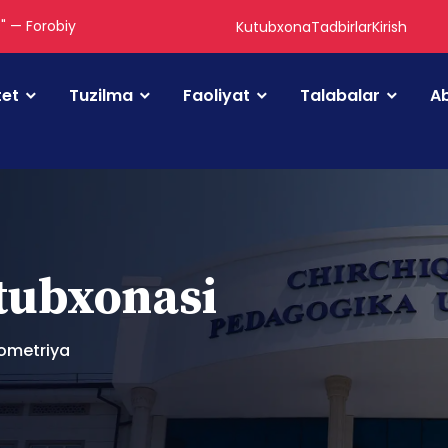
." — Forobiy
Kutubxona
Tadbirlar
Kirish
tet
Tuzilma
Faoliyat
Talabalar
Ab
utubxonasi
ometriya