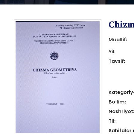
Chizm
Muallif:
Yil:
Tavsif:
i
Kategoriy
Bo‘lim:
i
Nashriyot
Til:
Sahifalar 