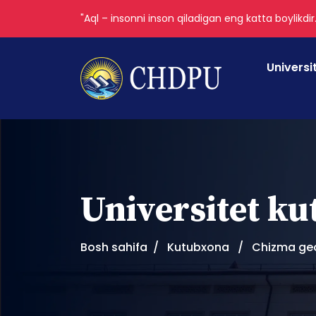
"Aql – insonni inson qiladigan eng katta boylikdir
Universi
Universitet k
Bosh sahifa
Kutubxona
Chizma ge