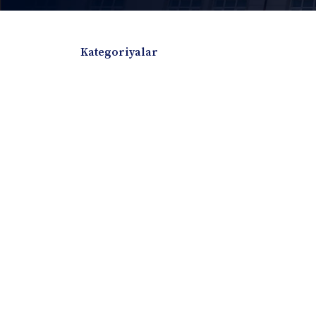
Kategoriyalar
Badiiy adabiyotlar
Boshqa turdagi adabiyotlar
Darslik
Dissertatsiya Avtoreferat
Elektron resurs
Ilmiy to'plam
Jurnal
Kitob albom
Konferensiya materiallari
Laboratoriya ish
Lug'at
Maqolalar
Metodik qo`llanma
Monografiya
Mustaqil ish
Nazorat savollari-testlar
O'quv qo'llanma
O'quv yoki fan dasturlari
O'quv-uslubiy majmua
O'quv-uslubiy qo'llanma
Prezident asarlar
Risola
Taqdimot