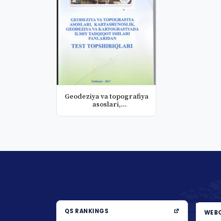
Geodeziya va topografiya
asoslari,
kartashunoslik,...
QS RANKINGS
WEBO