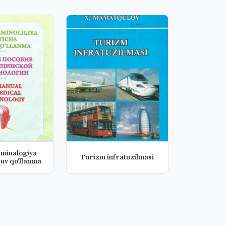
rminalogiya
Turizm infratuzilmasi
quv qo'llanma