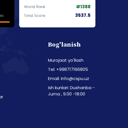
#1388
World Rank
3537.5
ls
Total Score
Bog'lanish
Murojaat yo'llash
Tel: +998717166805
Email: info@cspu.uz
Ish kunlari: Dushanba -
Juma , 9.00 -18:00
ar