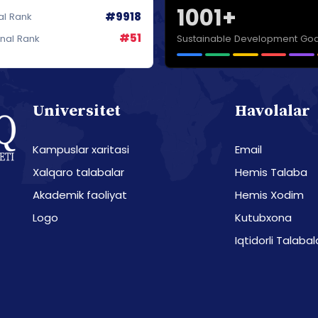
1001+
#9918
al Rank
#51
Sustainable Development Goa
onal Rank
Universitet
Havolalar
Kampuslar xaritasi
Email
Xalqaro talabalar
Hemis Talaba
Akademik faoliyat
Hemis Xodim
Logo
Kutubxona
Iqtidorli Talabal