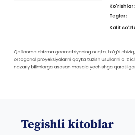
Ko'rishlar:
Teglar:
Kalit so'zl
Qo’llanma chizma geometriyaning nuqta, to’g’ri chiziq, t
ortogonal proyeksiyalarini qayta tuzish usullarini o ’z i
nazariy bilimlarga asosan masala yechishga qaratilga
Tegishli kitoblar