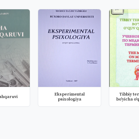
Eksperimental
Tibbiy te
shqaruvi
psixologiya
bo'yicha o'