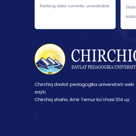
Ranking data currently unavailable.
Glob
Nati
Chirchiq davlat pedagogika universiteti web
sayti.
Chirchiq shahri, Amir Temur ko'chasi 104 uy
.