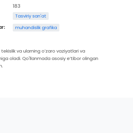
183
Tasviriy san'at
ar:
muhandislik grafika
ekislik va ularning o’zaro vaziyatlari va
chiga oladi. Qo'llanmada asosiy e’tibor olingan
n.