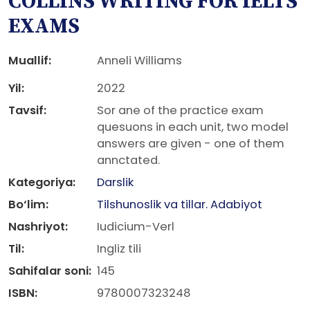
COLLINS WRITING FOR IELTS
EXAMS
Muallif:
Anneli Williams
Yil:
2022
Tavsif:
Sor ane of the practice exam
quesuons in each unit, two model
answers are given - one of them
annctated.
Kategoriya:
Darslik
Bo‘lim:
Tilshunoslik va tillar. Adabiyot
Nashriyot:
Iudicium-Verl
Til:
Ingliz tili
Sahifalar soni:
145
ISBN:
9780007323248