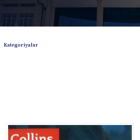
Kategoriyalar
Badiiy adabiyotlar
Boshqa turdagi adabiyotlar
Darslik
Dissertatsiya Avtoreferat
Elektron resurs
Ilmiy to'plam
Jurnal
Kitob albom
Konferensiya materiallari
Laboratoriya ishi
Lug'at
Maqolalar
Metodik qo`llanma
Monografiya
Mustaqil ish
Nazorat savollari-testlar
O'quv qo'llanma
O'quv yoki fan dasturlari
O'quv-uslubiy majmua
O'quv-uslubiy qo'llanma
Prezident asarlari
Risola
Taqdimot