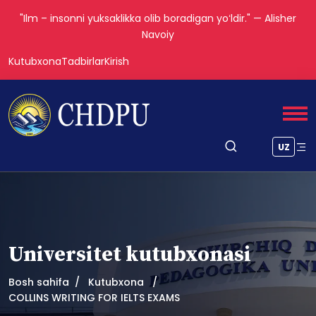
"Ilm – insonni yuksaklikka olib boradigan yoʻldir." — Alisher
Navoiy
Kutubxona
Tadbirlar
Kirish
UZ
Universitet kutubxonasi
Bosh sahifa
Kutubxona
COLLINS WRITING FOR IELTS EXAMS