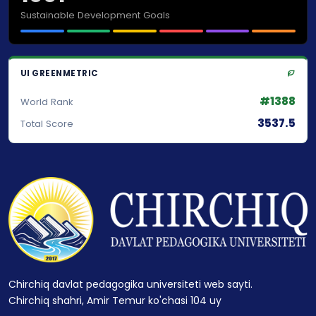
Sustainable Development Goals
UI GREENMETRIC
#1388
World Rank
3537.5
Total Score
Chirchiq davlat pedagogika universiteti web sayti.
Chirchiq shahri, Amir Temur ko'chasi 104 uy