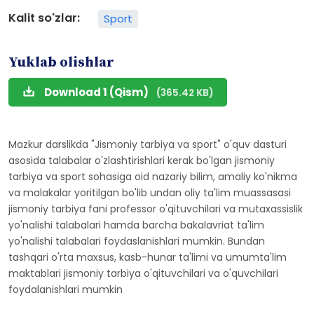
Kalit so'zlar:
Sport
Yuklab olishlar
Download 1 (Qism)
(365.42 KB)
Mazkur darslikda "Jismoniy tarbiya va sport" o'quv dasturi
asosida talabalar o'zlashtirishlari kerak bo'lgan jismoniy
tarbiya va sport sohasiga oid nazariy bilim, amaliy ko'nikma
va malakalar yoritilgan bo'lib undan oliy ta'lim muassasasi
jismoniy tarbiya fani professor o'qituvchilari va mutaxassislik
yo'nalishi talabalari hamda barcha bakalavriat ta'lim
yo'nalishi talabalari foydaslanishlari mumkin. Bundan
tashqari o'rta maxsus, kasb-hunar ta'limi va umumta'lim
maktablari jismoniy tarbiya o'qituvchilari va o'quvchilari
foydalanishlari mumkin