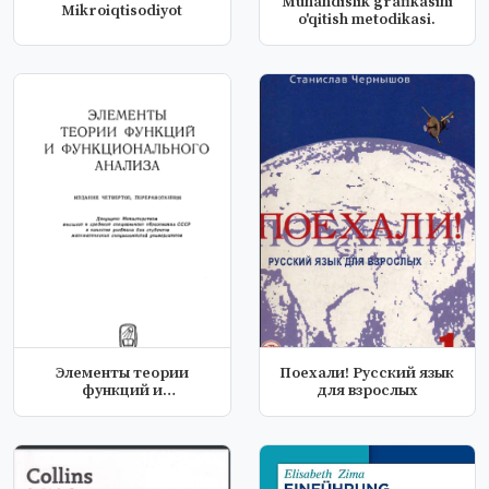
Muhandislik grafikasini
Mikroiqtisodiyot
o'qitish metodikasi.
Элементы теории
Поехали! Русский язык
функций и
для взрослых
функционального
анализа