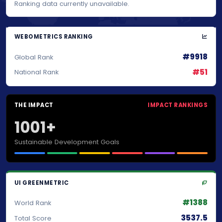
Ranking data currently unavailable.
WEBOMETRICS RANKING
#9918
Global Rank
#51
National Rank
THE IMPACT
IMPACT RANKINGS
1001+
Sustainable Development Goals
UI GREENMETRIC
#1388
World Rank
3537.5
Total Score