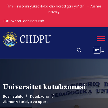
"Ilm – insonni yuksaklikka olib boradigan yoʻldir." — Alisher
Navoiy
Kutubxona
Tadbirlar
Kirish
UZ
Universitet kutubxonasi
Bosh sahifa
Kutubxona
Jismoniy tarbiya va sport