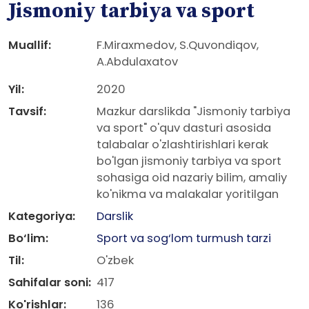
Jismoniy tarbiya va sport
Muallif:
F.Miraxmedov, S.Quvondiqov,
A.Abdulaxatov
Yil:
2020
Tavsif:
Mazkur darslikda "Jismoniy tarbiya
va sport" o'quv dasturi asosida
talabalar o'zlashtirishlari kerak
bo'lgan jismoniy tarbiya va sport
sohasiga oid nazariy bilim, amaliy
ko'nikma va malakalar yoritilgan
Kategoriya:
Darslik
Bo‘lim:
Sport va sog‘lom turmush tarzi
Til:
O'zbek
Sahifalar soni:
417
Ko'rishlar:
136