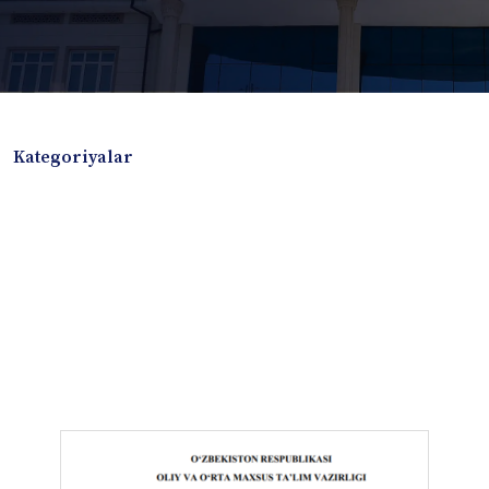
Kategoriyalar
Badiiy adabiyotlar
Boshqa turdagi adabiyotlar
Darslik
Dissertatsiya Avtoreferat
Elektron resurs
Ilmiy to'plam
Jurnal
Kitob albom
Konferensiya materiallari
Laboratoriya ishi
Lug'at
Maqolalar
Metodik qo`llanma
Monografiya
Mustaqil ish
Nazorat savollari-testlar
O'quv qo'llanma
O'quv yoki fan dasturlari
O'quv-uslubiy majmua
O'quv-uslubiy qo'llanma
Prezident asarlari
Risola
Taqdimot