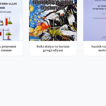
а решения
Rekratsiya va turizm
Suzish va 
о химии
geografiyasi
meto