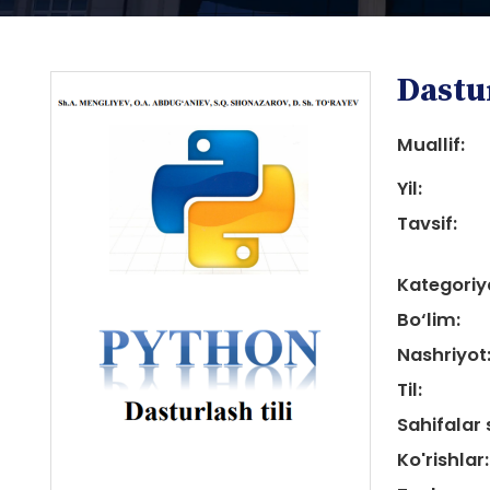
Dastu
Muallif:
Yil:
Tavsif:
i
Kategoriy
Bo‘lim:
Nashriyot
Til:
i
Sahifalar 
Ko'rishlar: