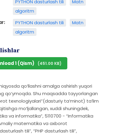
PYTHON dasturlash tili
Matn
algoritm
ar:
PYTHON dasturlash tili
Matn
algoritm
lishlar
nload 1 (Qism)
(451.00 KB)
qyosda qo‘llashni amalga oshirish yuqori
alang qo‘ymoqda. Shu maqsadda tayyorlangan
ot texnologiyalari”(dasturiy ta’minot) ta’lim
o‘qitishga mo‘ljallangan, xuddi shuningdek,
a va informatika”, 5110700 - “Informatika
- “Amaliy matematika va axborot
sturlash tili”, “PHP dasturlash tili”,