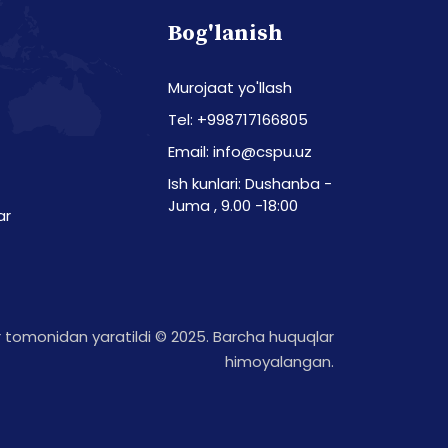
Bog'lanish
Murojaat yo'llash
Tel: +998717166805
Email: info@cspu.uz
Ish kunlari: Dushanba -
Juma , 9.00 -18:00
ar
tomonidan yaratildi © 2025. Barcha huquqlar
himoyalangan.