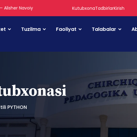
 — Alisher Navoiy
Kutubxona
Tadbirlar
Kirish
tet
Tuzilma
Faoliyat
Talabalar
Ab
utubxonasi
tili PYTHON