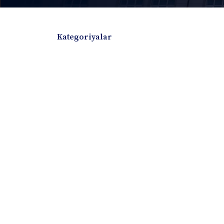
Kategoriyalar
Badiiy adabiyotlar
Boshqa turdagi adabiyotlar
Darslik
Dissertatsiya Avtoreferat
Elektron resurs
Ilmiy to'plam
Jurnal
Kitob albom
Konferensiya materiallari
Laboratoriya ish
Lug'at
Maqolalar
Metodik qo`llanma
Monografiya
Mustaqil ish
Nazorat savollari-testlar
O'quv qo'llanma
O'quv yoki fan dasturlari
O'quv-uslubiy majmua
O'quv-uslubiy qo'llanma
Prezident asarlar
Risola
Taqdimot