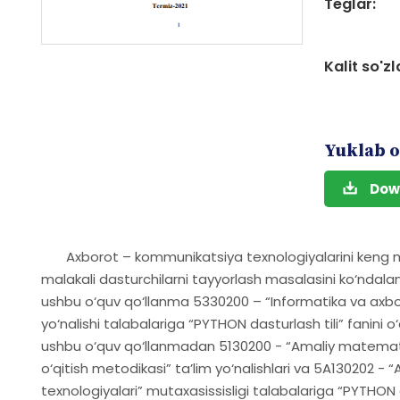
Teglar:
Kalit so'zl
Yuklab o
Dow
Axborot – kommunikatsiya texnologiyalarini keng mi
malakali dasturchilarni tayyorlash masalasini ko‘nd
ushbu o‘quv qo‘llanma 5330200 – “Informatika va axbor
yo‘nalishi talabalariga “PYTHON dasturlash tili” fanini 
ushbu o‘quv qo‘llanmadan 5130200 - “Amaliy matematik
o‘qitish metodikasi” ta’lim yo‘nalishlari va 5A130202 
texnologiyalari” mutaxasissisligi talabalariga “PYTHON da