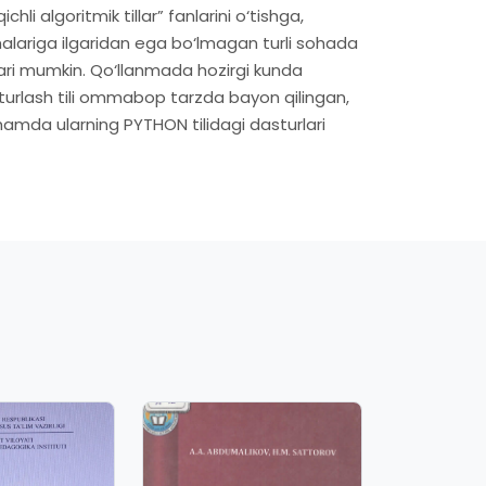
chli algoritmik tillar” fanlarini o‘tishga,
lariga ilgaridan ega bo‘lmagan turli sohada
ari mumkin. Qo‘llanmada hozirgi kunda
rlash tili ommabop tarzda bayon qilingan,
hamda ularning PYTHON tilidagi dasturlari