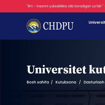
"Ilm – insonni yuksaklikka olib boradigan yoʻldir."
Universi
Universitet k
Bosh sahifa
Kutubxona
Dasturlash 