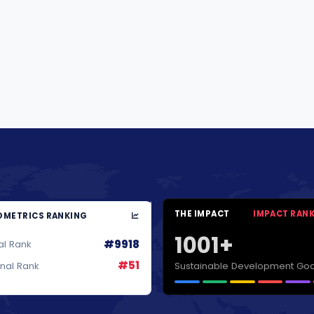
THE IMPACT
IMPACT RAN
METRICS RANKING
1001+
#9918
al Rank
#51
Sustainable Development Goa
onal Rank