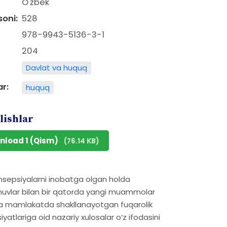
O'zbek
soni:
528
978-9943-5136-3-1
204
Davlat va huquq
ar:
huquq
lishlar
nload 1 (Qism)
(76.14 KB)
nsepsiyalarni inobatga olgan holda
shuvlar bilan bir qatorda yangi muammolar
nda mamlakatda shakllanayotgan fuqarolik
yatlariga oid nazariy xulosalar o‘z ifodasini