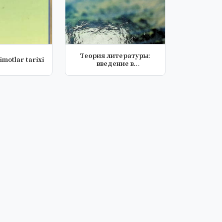
Теория литературы:
limotlar tarixi
введение в
литературоведение