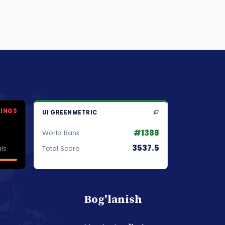
KINGS
UI GREENMETRIC
#1388
World Rank
3537.5
ls
Total Score
Bog'lanish