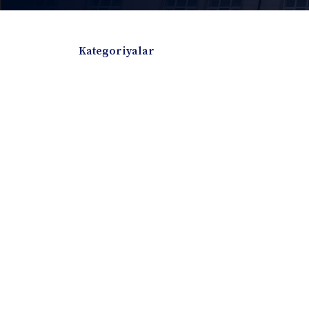
Kategoriyalar
Badiiy adabiyotlar
Boshqa turdagi adabiyotlar
Darslik
Dissertatsiya Avtoreferat
Elektron resurs
Ilmiy to'plam
Jurnal
Kitob albom
Konferensiya materiallari
Laboratoriya ish
Lug'at
Maqolalar
Metodik qo`llanma
Monografiya
Mustaqil ish
Nazorat savollari-testlar
O'quv qo'llanma
O'quv yoki fan dasturlari
O'quv-uslubiy majmua
O'quv-uslubiy qo'llanma
Prezident asarlar
Risola
Taqdimot