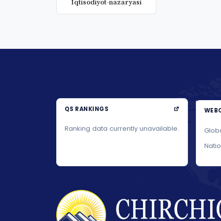
Iqtisodiyot-nazaryasi
QS RANKINGS
WEBO
Ranking data currently unavailable.
Glob
Nati