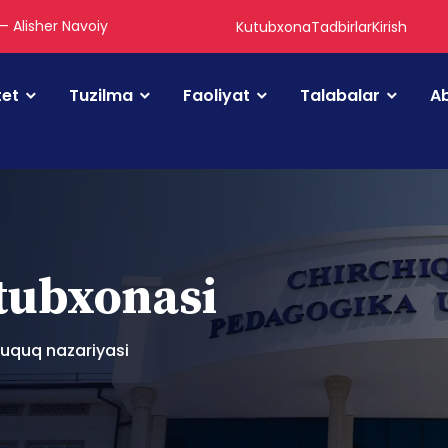
 — Alisher Navoiy
Kutubxona
Tadbirlar
Kirish
tet
Tuzilma
Faoliyat
Talabalar
Ab
utubxonasi
huquq nazariyasi