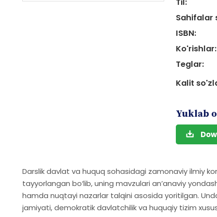
Til:
Sahifalar 
ISBN:
Ko'rishlar:
Teglar:
Kalit so'zl
Yuklab o
Dow
Darslik davlat va huquq sohasidagi zamonaviy ilmiy ko
tayyorlangan bo‘lib, uning mavzulari an’anaviy yonda
hamda nuqtayi nazarlar talqini asosida yoritilgan. U
jamiyati, demokratik davlatchilik va huquqiy tizim xususi