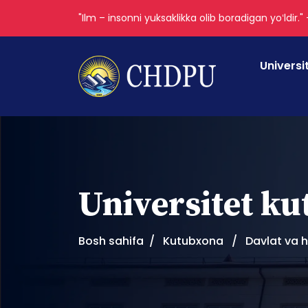
"Ilm – insonni yuksaklikka olib boradigan yoʻldir."
Universi
Universitet k
Bosh sahifa
Kutubxona
Davlat va 