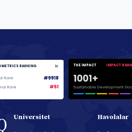
THE IMPACT
IMPACT RAN
METRICS RANKING
1001+
#9918
al Rank
#51
Sustainable Development Goa
onal Rank
Universitet
Havolalar