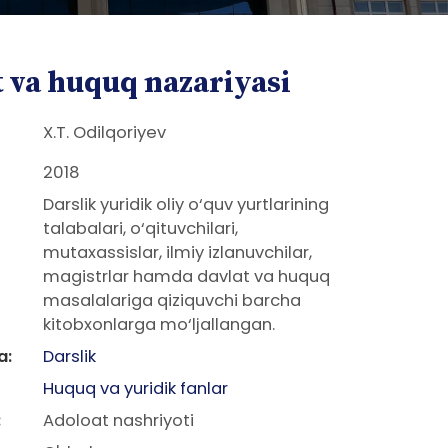
t va huquq nazariyasi
X.T. Odilqoriyev
2018
Darslik yuridik oliy o‘quv yurtlarining
talabalari, o‘qituvchilari,
mutaxassislar, ilmiy izlanuvchilar,
magistrlar hamda davlat va huquq
masalalariga qiziquvchi barcha
kitobxonlarga mo‘ljallangan.
a:
Darslik
Huquq va yuridik fanlar
:
Adoloat nashriyoti