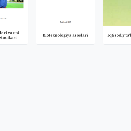
ari va uni
Biotexnologiya asoslari
Iqtisodiy ta'
etodikasi