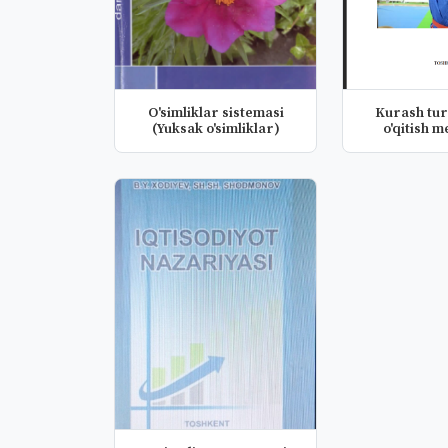
O'simliklar sistemasi
Kurash turl
(Yuksak o'simliklar)
o'qitish m