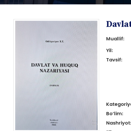
Davla
Muallif:
Yil:
Tavsif:
i
Kategoriy
i
Bo‘lim:
Nashriyot