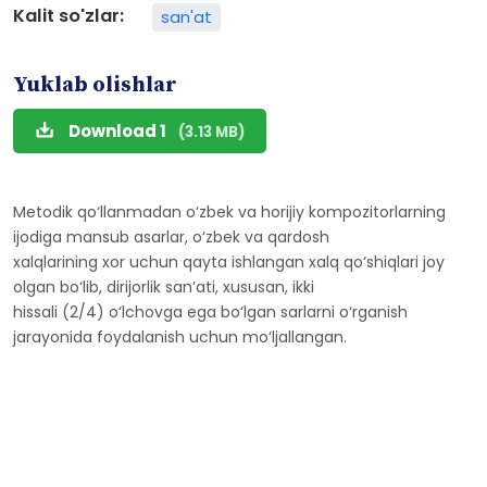
Kalit so'zlar:
san'at
Yuklab olishlar
Download 1
(3.13 MB)
Metodik qo‘llanmadan o‘zbek va horijiy kompozitorlarning
ijodiga mansub asarlar, o‘zbek va qardosh
xalqlarining xor uchun qayta ishlangan xalq qo‘shiqlari joy
olgan bo‘lib, dirijorlik san’ati, xususan, ikki
hissali (2/4) o‘lchovga ega bo‘lgan sarlarni o‘rganish
jarayonida foydalanish uchun mo‘ljallangan.