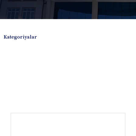
Kategoriyalar
Badiiy adabiyotlar
Boshqa turdagi adabiyotlar
Darslik
Dissertatsiya Avtoreferat
Elektron resurs
Ilmiy to'plam
Jurnal
Kitob albom
Konferensiya materiallari
Laboratoriya ishi
Lug'at
Maqolalar
Metodik qo`llanma
Monografiya
Mustaqil ish
Nazorat savollari-testlar
O'quv qo'llanma
O'quv yoki fan dasturlari
O'quv-uslubiy majmua
O'quv-uslubiy qo'llanma
Prezident asarlari
Risola
Taqdimot