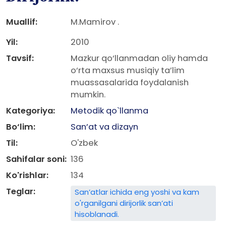
Muallif:
M.Mamirov .
Yil:
2010
Tavsif:
Mazkur qo‘llanmadan oliy hamda
o‘rta maxsus musiqiy ta’lim
muassasalarida foydalanish
mumkin.
Kategoriya:
Metodik qo`llanma
Bo‘lim:
San’at va dizayn
Til:
O'zbek
Sahifalar soni:
136
Ko'rishlar:
134
Teglar:
San’atlar ichida eng yoshi va kam
o'rganilgani dirijorlik san’ati
hisoblanadi.