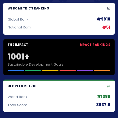
WEBOMETRICS RANKING
#9918
Global Rank
#51
National Rank
THE IMPACT
IMPACT RANKINGS
1001+
Sustainable Development Goals
UI GREENMETRIC
#1388
World Rank
3537.5
Total Score