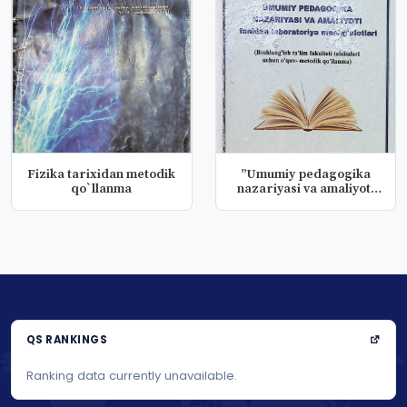
Fizika tarixidan metodik
”Umumiy pedagogika
qo`llanma
nazariyasi va amaliyoti
fanidan...
QS RANKINGS
Ranking data currently unavailable.