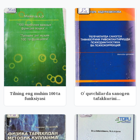
Tilning eng muhim 100 ta
O`quvchilarda sanogen
funksiyasi
tafakkurini
rivojlantirishda...