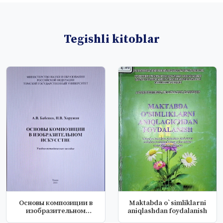
Tegishli kitoblar
Основы композиции в
Maktabda o`simliklarni
изобразительном
aniqlashdan foydalanish
искусстве