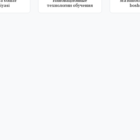
a sonlar
Инновационные
Ma'lumotl
iyasi
технологии обучения
bosh