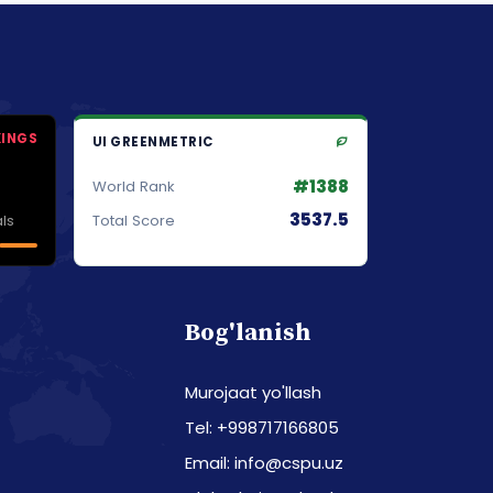
KINGS
UI GREENMETRIC
#1388
World Rank
3537.5
ls
Total Score
Bog'lanish
Murojaat yo'llash
Tel: +998717166805
Email: info@cspu.uz