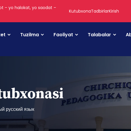
t – yo halokat, yo saodat –
Kutubxona
Tadbirlar
Kirish
tet
Tuzilma
Faoliyat
Talabalar
Ab
utubxonasi
й русский язык