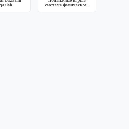
ar bazasini
Подвижные игры в
qarish
системе физического
воспитания ка...