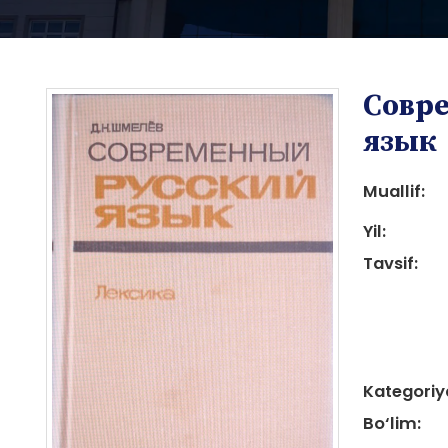
Совр
язык
Muallif:
Yil:
i
Tavsif:
i
Kategoriy
Bo‘lim: