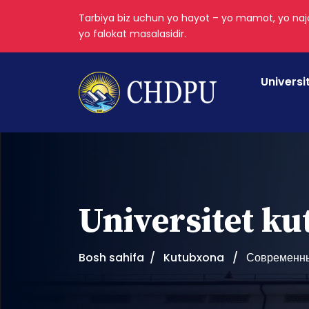
Tarbiya biz uchun yo hayot – yo mamot, yo najo
yo falokat masalasidir.
Universi
Universitet k
Bosh sahifa
Kutubxona
Современны