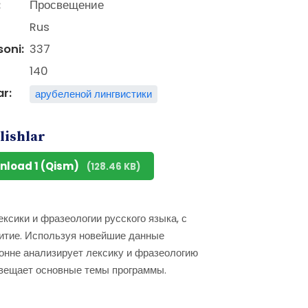
:
Просвещение
Rus
soni:
337
140
ar:
арубеленой лингвистики
lishlar
nload 1 (Qism)
(128.46 KB)
ксики и фразеологии русского языка, с
витие. Используя новейшие данные
ронне анализирует лексику и фразеологию
свещает основные темы программы.