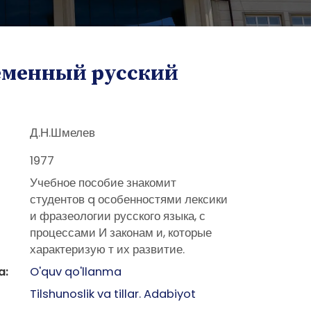
еменный русский
Д.Н.Шмелев
1977
Учебное пособие знакомит
студентов q особенностями лексики
и фразеологии русского языка, с
процессами И законам и, которые
характеризую т их развитие.
a:
O'quv qo'llanma
Tilshunoslik va tillar. Adabiyot