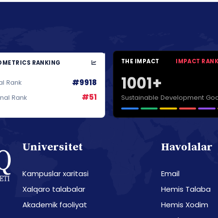
THE IMPACT
IMPACT RAN
METRICS RANKING
1001+
#9918
al Rank
#51
Sustainable Development Goa
onal Rank
Universitet
Havolalar
Kampuslar xaritasi
Email
Xalqaro talabalar
Hemis Talaba
Akademik faoliyat
Hemis Xodim