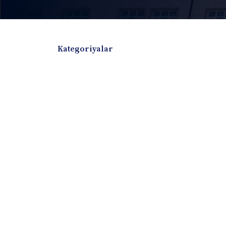
Kategoriyalar
Badiiy adabiyotlar
Boshqa turdagi adabiyotlar
Darslik
Dissertatsiya Avtoreferat
Elektron resurs
Ilmiy to'plam
Jurnal
Kitob albom
Konferensiya materiallari
Laboratoriya ish
Lug'at
Maqolalar
Metodik qo`llanma
Monografiya
Mustaqil ish
Nazorat savollari-testlar
O'quv qo'llanma
O'quv yoki fan dasturlari
O'quv-uslubiy majmua
O'quv-uslubiy qo'llanma
Prezident asarlar
Risola
Taqdimot