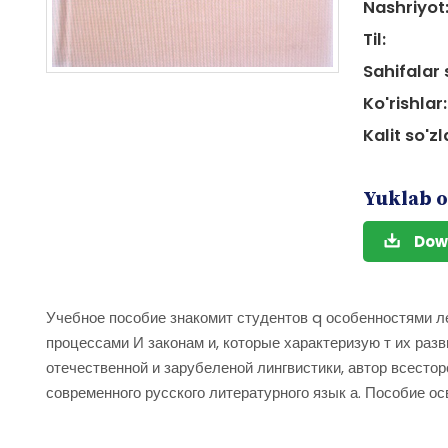
Nashriyot
Til:
Sahifalar 
Ko'rishlar:
Kalit so'zl
Yuklab o
Dow
Учебное пособие знакомит студентов q особенностями ле
процессами И законам и, которые характеризую т их раз
отечественной и зарубеленой лингвистики, автор всесто
современного русского литературного язык а. Пособие о