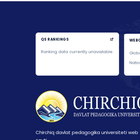
QS RANKINGS
WEBO
Ranking data currently unavailable.
Glob
Nati
Chirchiq davlat pedagogika universiteti web