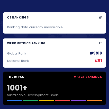
QS RANKINGS
Ranking data currently unavailable.
WEBOMETRICS RANKING
#9918
Global Rank
#51
National Rank
THE IMPACT
IMPACT RANKINGS
1001+
Sustainable Development Goals