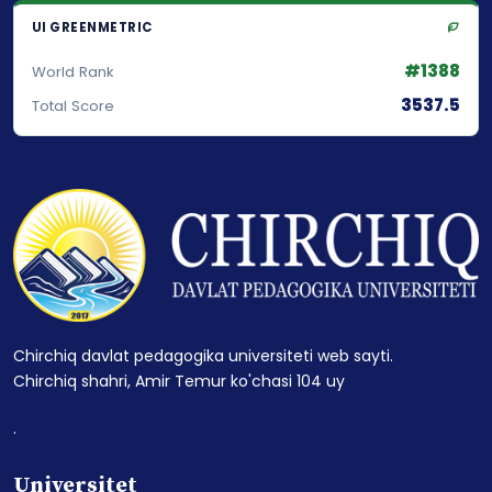
UI GREENMETRIC
#1388
World Rank
3537.5
Total Score
Chirchiq davlat pedagogika universiteti web sayti.
Chirchiq shahri, Amir Temur ko'chasi 104 uy
.
Universitet