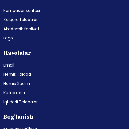
Kampuslar xaritasi
Xalqaro talabalar
Akademik faoliyat
Logo
Havolalar
Email
Hemis Talaba
Hemis Xodim
Kutubxona
Iqtidorli Talabalar
Bog'lanish
Murojaat yo'llash