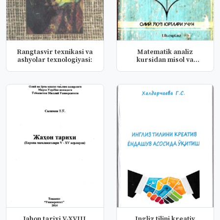
Rangtasvir texnikasi va
Matematik analiz
ashyolar texnologiyasi:
kursidan misol va
masalalar to'pl...
Jahon tarixi V-XVIII
Ingliz tilini kreativ