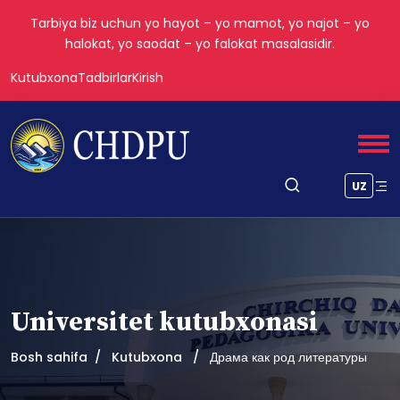
Tarbiya biz uchun yo hayot – yo mamot, yo najot – yo
halokat, yo saodat – yo falokat masalasidir.
Kutubxona
Tadbirlar
Kirish
UZ
Universitet kutubxonasi
Bosh sahifa
Kutubxona
Драма как род литературы