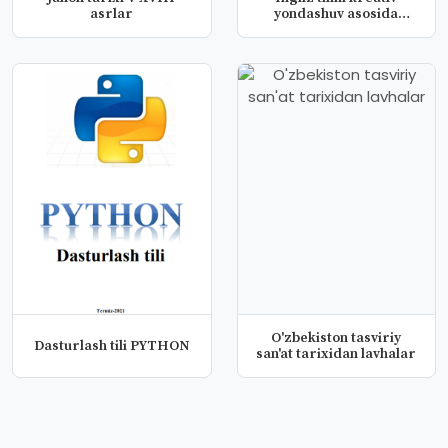
asrlar
yondashuv asosida
o'qitish
O'zbekiston tasviriy
Dasturlash tili PYTHON
san'at tarixidan lavhalar