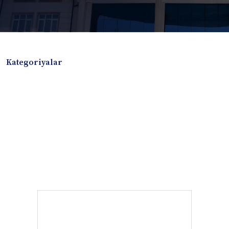
Kategoriyalar
Badiiy adabiyotlar
Boshqa turdagi adabiyotlar
Darslik
Dissertatsiya Avtoreferat
Elektron resurs
Ilmiy to'plam
Jurnal
Kitob albom
Konferensiya materiallari
Laboratoriya ishi
Lug'at
Maqolalar
Metodik qo`llanma
Monografiya
Mustaqil ish
Nazorat savollari-testlar
O'quv qo'llanma
O'quv yoki fan dasturlari
O'quv-uslubiy majmua
O'quv-uslubiy qo'llanma
Prezident asarlari
Risola
Taqdimot