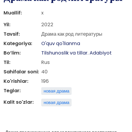
Muallif:
x
Yil:
2022
Tavsif:
Драма как род литературы
Kategoriya:
O'quv qo'llanma
Bo‘lim:
Tilshunoslik va tillar. Adabiyot
Til:
Rus
Sahifalar soni:
40
Ko'rishlar:
196
Teglar:
новая драма
Kalit so'zlar:
новая драма