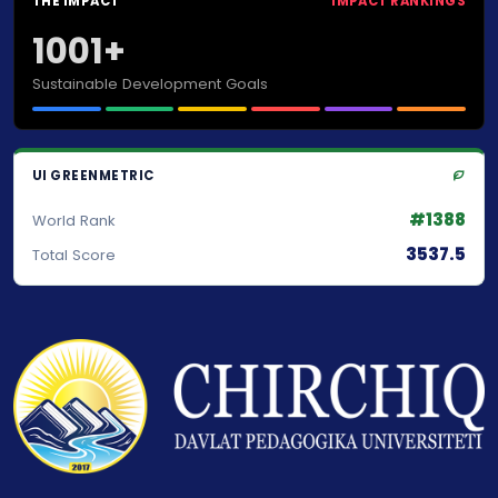
THE IMPACT
IMPACT RANKINGS
1001+
Sustainable Development Goals
UI GREENMETRIC
#1388
World Rank
3537.5
Total Score