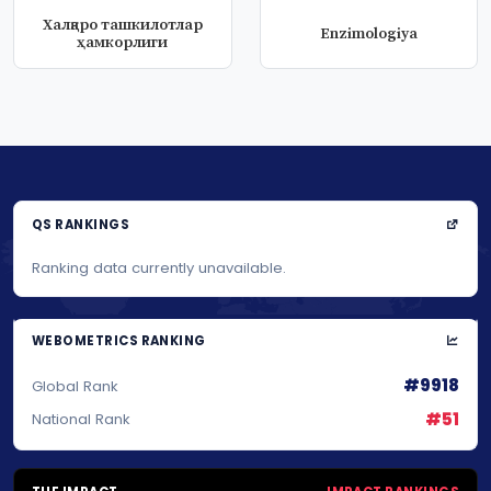
Xалқаро ташкилотлар
Enzimologiya
ҳамкорлиги
QS RANKINGS
Ranking data currently unavailable.
WEBOMETRICS RANKING
#9918
Global Rank
#51
National Rank