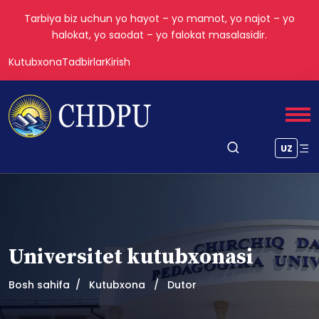
Tarbiya biz uchun yo hayot – yo mamot, yo najot – yo
halokat, yo saodat – yo falokat masalasidir.
Kutubxona
Tadbirlar
Kirish
UZ
Universitet kutubxonasi
Bosh sahifa
Kutubxona
Dutor