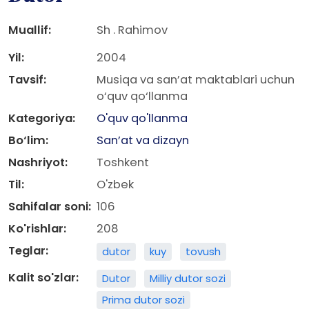
Muallif:
Sh . Rahimov
Yil:
2004
Tavsif:
Musiqa va san’at maktablari uchun
o‘quv qo‘llanma
Kategoriya:
O'quv qo'llanma
Bo‘lim:
San’at va dizayn
Nashriyot:
Toshkent
Til:
O'zbek
Sahifalar soni:
106
Ko'rishlar:
208
Teglar:
dutor
kuy
tovush
Kalit so'zlar:
Dutor
Milliy dutor sozi
Prima dutor sozi