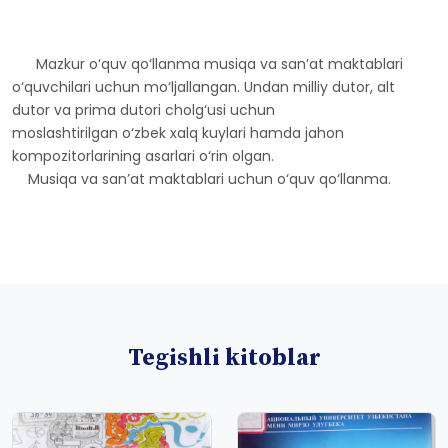
Mazkur o‘quv qo‘llanma musiqa va san’at maktablari
o‘quvchilari uchun mo‘ljallangan. Undan milliy dutor, alt
dutor va prima dutori cholg‘usi uchun
moslashtirilgan o‘zbek xalq kuylari hamda jahon
kompozitorlarining asarlari o‘rin olgan.
Musiqa va san’at maktablari uchun o‘quv qo‘llanma.
Tegishli kitoblar