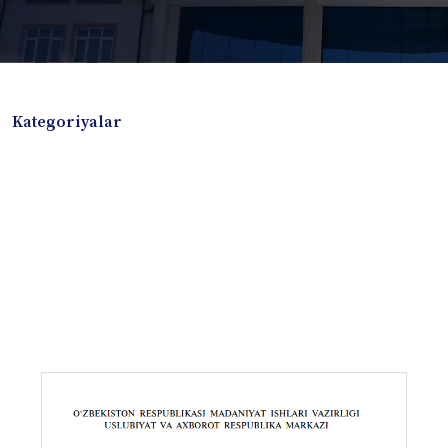
Kategoriyalar
Badiiy adabiyotlar
Boshqa turdagi adabiyotlar
Darslik
Dissertatsiya Avtoreferat
Elektron resurs
Ilmiy to'plam
Jurnal
Kitob albom
Konferensiya materiallari
Laboratoriya ishi
Lug'at
Maqolalar
Metodik qo`llanma
Monografiya
Mustaqil ish
Nazorat savollari-testlar
O'quv qo'llanma
O'quv yoki fan dasturlari
O'quv-uslubiy majmua
O'quv-uslubiy qo'llanma
Prezident asarlari
Risola
Taqdimot