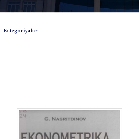
Kategoriyalar
Badiiy adabiyotlar
Boshqa turdagi adabiyotlar
Darslik
Dissertatsiya Avtoreferat
Elektron resurs
Ilmiy to'plam
Jurnal
Kitob albom
Konferensiya materiallari
Laboratoriya ishi
Lug'at
Maqolalar
Metodik qo`llanma
Monografiya
Mustaqil ish
Nazorat savollari-testlar
O'quv qo'llanma
O'quv yoki fan dasturlari
O'quv-uslubiy majmua
O'quv-uslubiy qo'llanma
Prezident asarlari
Risola
Taqdimot