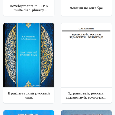
Developments in ESP A
Лекции по алгебре
multi-disciplinary
approach
Практический русский
Здравствуй, россия!
язык
здравствуй, волгоград!
интенси...