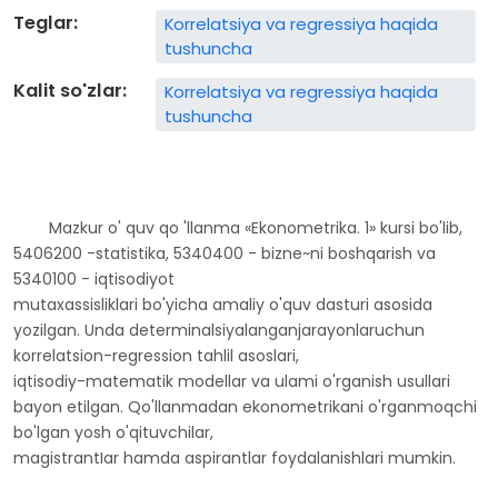
Teglar:
Korrelatsiya va regressiya haqida
tushuncha
Kalit so'zlar:
Korrelatsiya va regressiya haqida
tushuncha
Mazkur o' quv qo 'llanma «Ekonometrika. 1» kursi bo'lib,
5406200 -statistika, 5340400 - bizne~ni boshqarish va
5340100 - iqtisodiyot
mutaxassisliklari bo'yicha amaliy o'quv dasturi asosida
yozilgan. Unda determinalsiyalanganjarayonlaruchun
korrelatsion-regression tahlil asoslari,
iqtisodiy-matematik modellar va ulami o'rganish usullari
bayon etilgan. Qo'llanmadan ekonometrikani o'rganmoqchi
bo'lgan yosh o'qituvchilar,
magistrantIar hamda aspirantlar foydalanishlari mumkin.