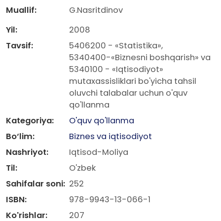
Muallif:
G.Nasritdinov
Yil:
2008
Tavsif:
5406200 - «Statistika»,
5340400-«Biznesni boshqarish» va
5340100 - «Iqtisodiyot»
mutaxassisliklari bo'yicha tahsil
oluvchi talabalar uchun o'quv
qo'llanma
Kategoriya:
O'quv qo'llanma
Bo‘lim:
Biznes va iqtisodiyot
Nashriyot:
Iqtisod-Moliya
Til:
O'zbek
Sahifalar soni:
252
ISBN:
978-9943-13-066-1
Ko'rishlar:
207