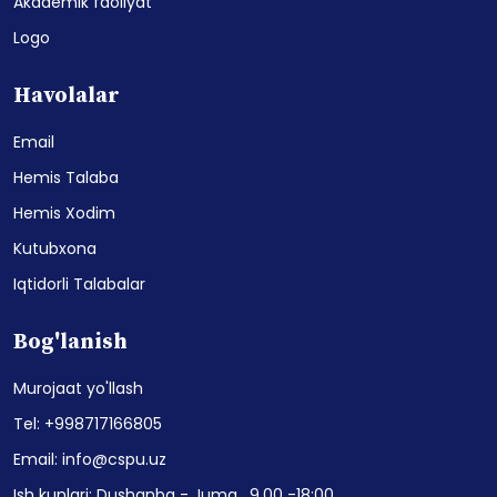
Akademik faoliyat
Logo
Havolalar
Email
Hemis Talaba
Hemis Xodim
Kutubxona
Iqtidorli Talabalar
Bog'lanish
Murojaat yo'llash
Tel: +998717166805
Email: info@cspu.uz
Ish kunlari: Dushanba - Juma , 9.00 -18:00