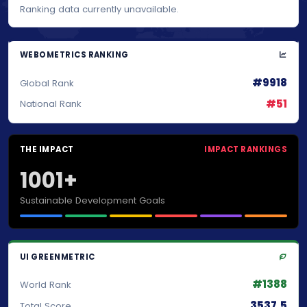
Ranking data currently unavailable.
WEBOMETRICS RANKING
#9918
Global Rank
#51
National Rank
THE IMPACT
IMPACT RANKINGS
1001+
Sustainable Development Goals
UI GREENMETRIC
#1388
World Rank
3537.5
Total Score