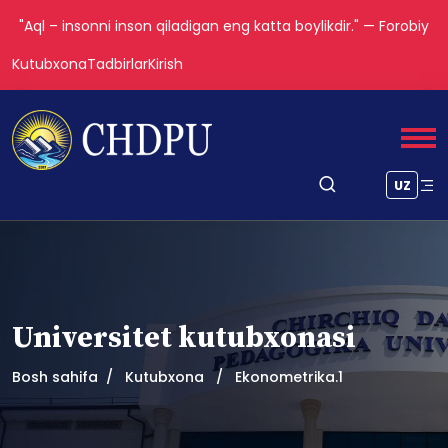
"Aql – insonni inson qiladigan eng katta boylikdir." — Forobiy
Kutubxona
Tadbirlar
Kirish
UZ
Universitet kutubxonasi
Bosh sahifa
Kutubxona
Ekonometrika.1