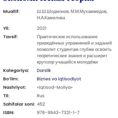
Muallif:
Ш.Ш.Шодмонов, М.М.Мухаммедов,
Н.А.Камилова
Yil:
2021
Tavsif:
Практическое использование
приведённых упражнений и заданий
позволит студентам глубже освоить
теоретические знания и расширит
кругозор учащейся молодёжи
Kategoriya:
Darslik
Bo‘lim:
Biznes va iqtisodiyot
Nashriyot:
«Iqtisod-Moliya»
Til:
Rus
Sahifalar soni:
452
ISBN:
978-9943-7321-1-7