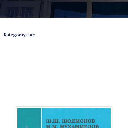
Kategoriyalar
Badiiy adabiyotlar
Boshqa turdagi adabiyotlar
Darslik
Dissertatsiya Avtoreferat
Elektron resurs
Ilmiy to'plam
Jurnal
Kitob albom
Konferensiya materiallari
Laboratoriya ishi
Lug'at
Maqolalar
Metodik qo`llanma
Monografiya
Mustaqil ish
Nazorat savollari-testlar
O'quv qo'llanma
O'quv yoki fan dasturlari
O'quv-uslubiy majmua
O'quv-uslubiy qo'llanma
Prezident asarlari
Risola
Taqdimot