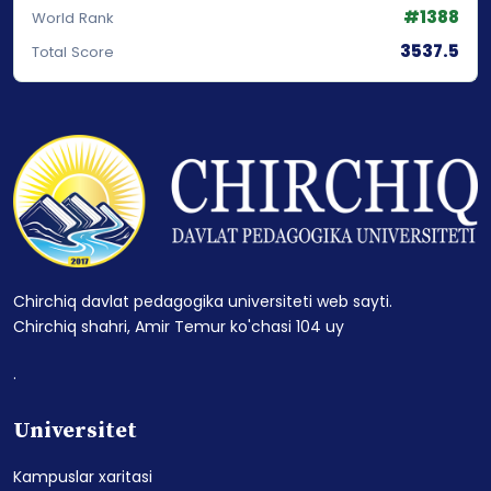
#1388
World Rank
3537.5
Total Score
Chirchiq davlat pedagogika universiteti web sayti.
Chirchiq shahri, Amir Temur ko'chasi 104 uy
.
Universitet
Kampuslar xaritasi