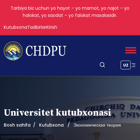
Tarbiya biz uchun yo hayot – yo mamot, yo najot – yo
halokat, yo saodat – yo falokat masalasidir.
Kutubxona
Tadbirlar
Kirish
UZ
Universitet kutubxonasi
Bosh sahifa
Kutubxona
Экономическая теория