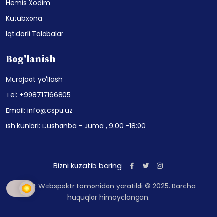
Hemis Xodim
Kutubxona
Iqtidorli Talabalar
Bog'lanish
Murojaat yo'llash
Tel: +998717166805
Email: info@cspu.uz
Ish kunlari: Dushanba - Juma , 9.00 -18:00
Bizni kuzatib boring
Sayt Webspektr tomonidan yaratildi © 2025. Barcha
huquqlar himoyalangan.