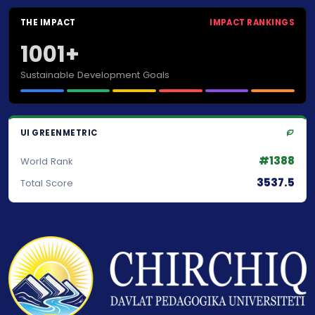
THE IMPACT
IMPACT RANKINGS
1001+
Sustainable Development Goals
UI GREENMETRIC
#1388
World Rank
3537.5
Total Score