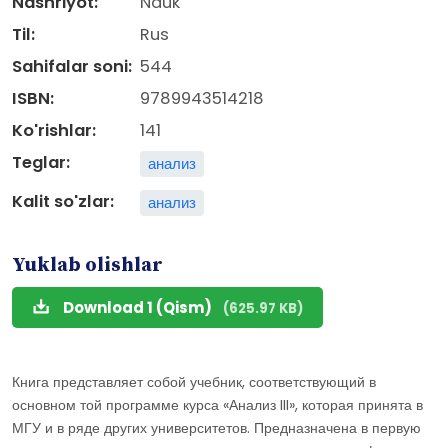
Nashriyot:
Nauk
Til:
Rus
Sahifalar soni:
544
ISBN:
9789943514218
Ko'rishlar:
141
Teglar:
анализ
Kalit so'zlar:
анализ
Yuklab olishlar
Download 1 (Qism)
(625.97 KB)
Книга представляет собой учебник, соответствующий в
основном той программе курса «Анализ III», которая принята в
МГУ и в ряде других университетов. Предназначена в первую