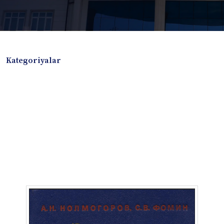
Kategoriyalar
Badiiy adabiyotlar
Boshqa turdagi adabiyotlar
Darslik
Dissertatsiya Avtoreferat
Elektron resurs
Ilmiy to'plam
Jurnal
Kitob albom
Konferensiya materiallari
Laboratoriya ishi
Lug'at
Maqolalar
Metodik qo`llanma
Monografiya
Mustaqil ish
Nazorat savollari-testlar
O'quv qo'llanma
O'quv yoki fan dasturlari
O'quv-uslubiy majmua
O'quv-uslubiy qo'llanma
Prezident asarlari
Risola
Taqdimot