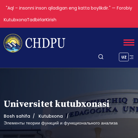
"Aql – insonni inson qiladigan eng katta boylikdir." — Forobiy
Kutubxona
Tadbirlar
Kirish
UZ
Universitet kutubxonasi
Bosh sahifa
Kutubxona
Элементы теории функций и функционального анализа