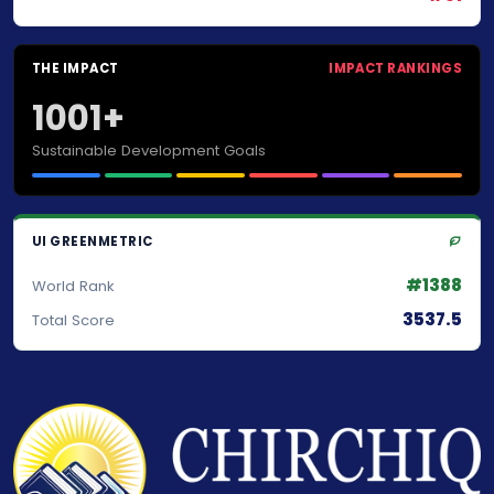
THE IMPACT
IMPACT RANKINGS
1001+
Sustainable Development Goals
UI GREENMETRIC
#1388
World Rank
3537.5
Total Score