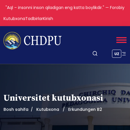
"Aql – insonni inson qiladigan eng katta boylikdir." — Forobiy
Kutubxona
Tadbirlar
Kirish
UZ
Universitet kutubxonasi
Bosh sahifa
Kutubxona
Erkundungen B2