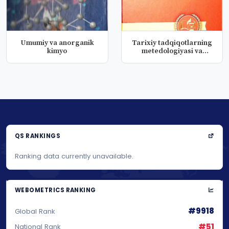
Umumiy va anorganik
Tarixiy tadqiqotlarning
kimyo
metedologiyasi va
zamonavi...
QS RANKINGS
Ranking data currently unavailable.
WEBOMETRICS RANKING
#9918
Global Rank
#51
National Rank