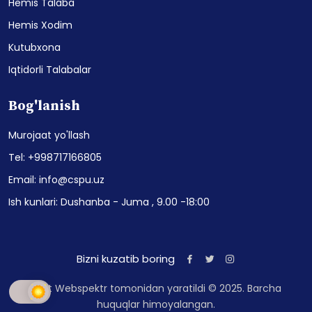
Hemis Talaba
Hemis Xodim
Kutubxona
Iqtidorli Talabalar
Bog'lanish
Murojaat yo'llash
Tel: +998717166805
Email: info@cspu.uz
Ish kunlari: Dushanba - Juma , 9.00 -18:00
Bizni kuzatib boring
Sayt Webspektr tomonidan yaratildi © 2025. Barcha
huquqlar himoyalangan.