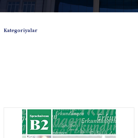
Kategoriyalar
Badiiy adabiyotlar
Boshqa turdagi adabiyotlar
Darslik
Dissertatsiya Avtoreferat
Elektron resurs
Ilmiy to'plam
Jurnal
Kitob albom
Konferensiya materiallari
Laboratoriya ishi
Lug'at
Maqolalar
Metodik qo`llanma
Monografiya
Mustaqil ish
Nazorat savollari-testlar
O'quv qo'llanma
O'quv yoki fan dasturlari
O'quv-uslubiy majmua
O'quv-uslubiy qo'llanma
Prezident asarlari
Risola
Taqdimot