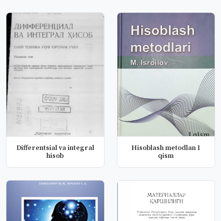
Differentsial va integral
Hisoblash metodlan I
hisob
qism