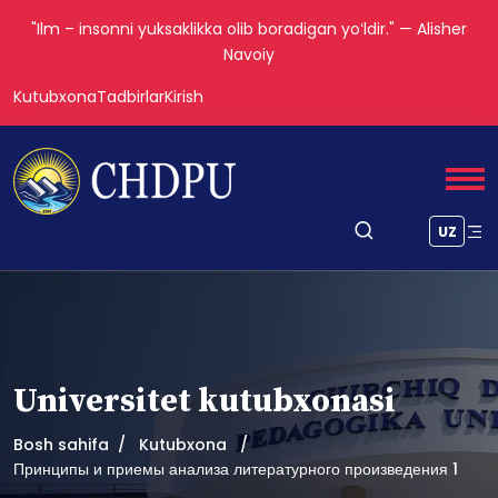
"Ilm – insonni yuksaklikka olib boradigan yoʻldir." — Alisher
Navoiy
Kutubxona
Tadbirlar
Kirish
UZ
Universitet kutubxonasi
Bosh sahifa
Kutubxona
Принципы и приемы анализа литературного произведения 1