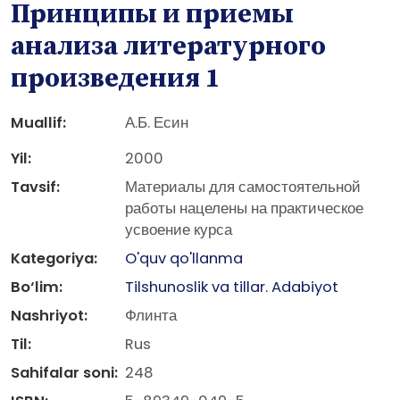
Принципы и приемы
анализа литературного
произведения 1
Muallif:
А.Б. Есин
Yil:
2000
Tavsif:
Материалы для самостоятельной
работы нацелены на практическое
усвоение курса
Kategoriya:
O'quv qo'llanma
Bo‘lim:
Tilshunoslik va tillar. Adabiyot
Nashriyot:
Флинта
Til:
Rus
Sahifalar soni:
248