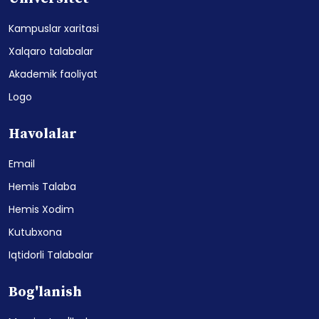
Kampuslar xaritasi
Xalqaro talabalar
Akademik faoliyat
Logo
Havolalar
Email
Hemis Talaba
Hemis Xodim
Kutubxona
Iqtidorli Talabalar
Bog'lanish