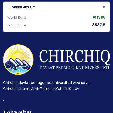
UI GREENMETRIC
#1388
World Rank
3537.5
Total Score
Chirchiq davlat pedagogika universiteti web sayti.
Chirchiq shahri, Amir Temur ko'chasi 104 uy
.
Universitet