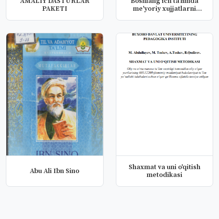
AMALIY DASTURLAR
Boshlang'ich ta'limda
PAKETI
me'yoriy xujjatlarni
yuritis...
Shaxmat va uni o'qitish
Abu Ali Ibn Sino
metodikasi