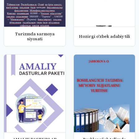
Turizmdа sаrmoya
Hozirgi o'zbek adabiy tili
siyosаti