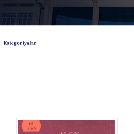
Kategoriyalar
Badiiy adabiyotlar
Boshqa turdagi adabiyotlar
Darslik
Dissertatsiya Avtoreferat
Elektron resurs
Ilmiy to'plam
Jurnal
Kitob albom
Konferensiya materiallari
Laboratoriya ishi
Lug'at
Maqolalar
Metodik qo`llanma
Monografiya
Mustaqil ish
Nazorat savollari-testlar
O'quv qo'llanma
O'quv yoki fan dasturlari
O'quv-uslubiy majmua
O'quv-uslubiy qo'llanma
Prezident asarlari
Risola
Taqdimot