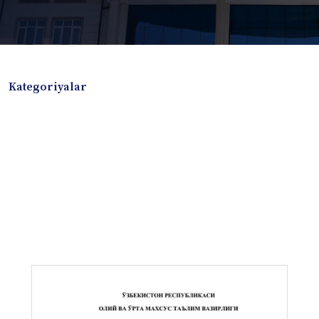
Kategoriyalar
Badiiy adabiyotlar
Boshqa turdagi adabiyotlar
Darslik
Dissertatsiya Avtoreferat
Elektron resurs
Ilmiy to'plam
Jurnal
Kitob albom
Konferensiya materiallari
Laboratoriya ishi
Lug'at
Maqolalar
Metodik qo`llanma
Monografiya
Mustaqil ish
Nazorat savollari-testlar
O'quv qo'llanma
O'quv yoki fan dasturlari
O'quv-uslubiy majmua
O'quv-uslubiy qo'llanma
Prezident asarlari
Risola
Taqdimot