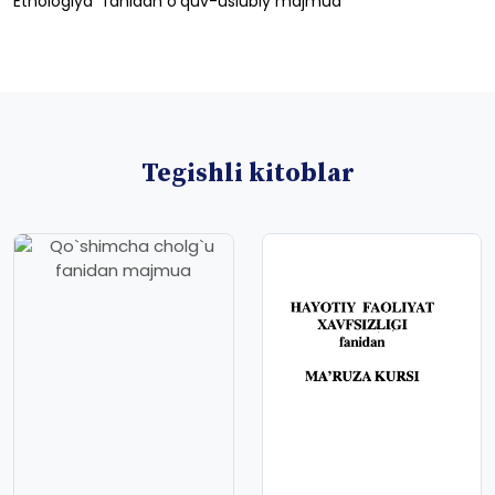
Etnologiya”
fanidan
o‘quv-uslubiy
majmua
Tegishli kitoblar