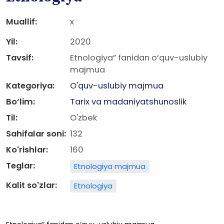
Muallif:
x
Yil:
2020
Tavsif:
Etnologiya” fanidan o‘quv-uslubiy
majmua
Kategoriya:
O'quv-uslubiy majmua
Bo‘lim:
Tarix va madaniyatshunoslik
Til:
O'zbek
Sahifalar soni:
132
Ko'rishlar:
160
Teglar:
Etnologiya majmua
Kalit so'zlar:
Etnologiya