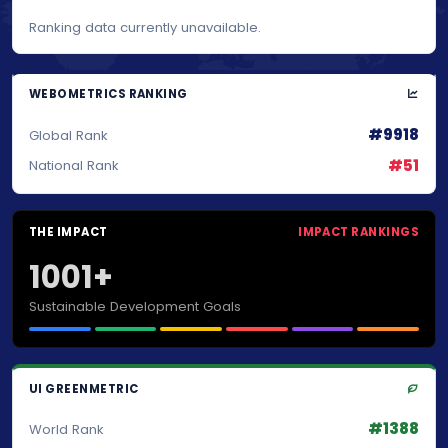
Ranking data currently unavailable.
WEBOMETRICS RANKING
#9918
Global Rank
#51
National Rank
THE IMPACT
IMPACT RANKINGS
1001+
Sustainable Development Goals
UI GREENMETRIC
#1388
World Rank