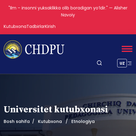
"Ilm – insonni yuksaklikka olib boradigan yoʻldir." — Alisher
Navoiy
Kutubxona
Tadbirlar
Kirish
UZ
Universitet kutubxonasi
Bosh sahifa
Kutubxona
Etnologiya