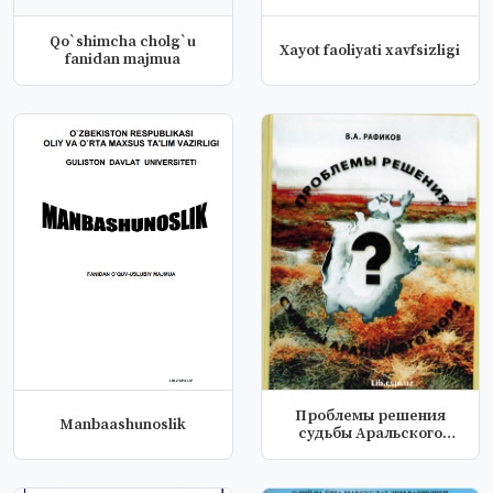
Qo`shimcha cholg`u
Xayot faoliyati xavfsizligi
fanidan majmua
Проблемы решения
Manbaashunoslik
судьбы Аральского
моря