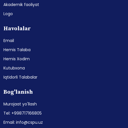
Akademik faoliyat
Logo
Havolalar
Email
Hemis Talaba
Hemis Xodim
Kutubxona
Iqtidorli Talabalar
Bog'lanish
Murojaat yo'llash
Tel: +998717166805
Email: info@cspu.uz