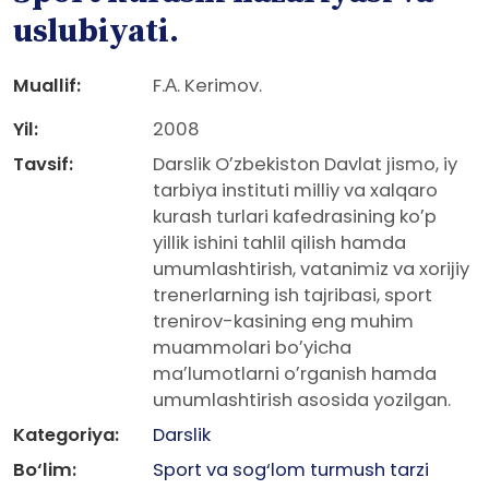
uslubiyati.
Muallif:
F.А. Kerimov.
Yil:
2008
Tavsif:
Darslik Oʼzbekiston Davlat jismo, iy
tarbiya instituti milliy va xalqaro
kurash turlari kafedrasining koʼp
yillik ishini tahlil qilish hamda
umumlashtirish, vatanimiz va xorijiy
trenerlarning ish tajribasi, sport
trenirov-kasining eng muhim
muammolari boʼyicha
maʼlumotlarni oʼrganish hamda
umumlashtirish asosida yozilgan.
Kategoriya:
Darslik
Bo‘lim:
Sport va sog‘lom turmush tarzi