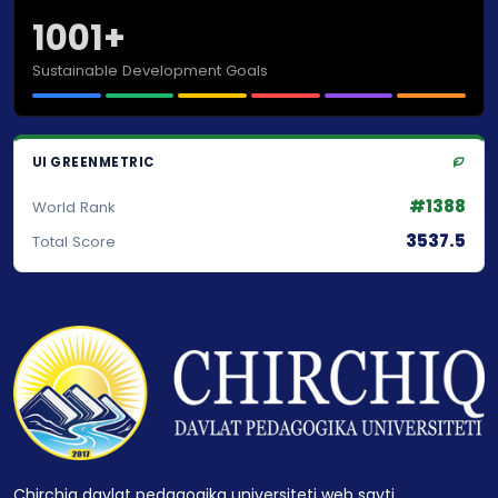
1001+
Sustainable Development Goals
UI GREENMETRIC
#1388
World Rank
3537.5
Total Score
Chirchiq davlat pedagogika universiteti web sayti.