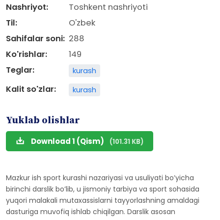
Nashriyot:
Toshkent nashriyoti
Til:
O'zbek
Sahifalar soni:
288
Ko'rishlar:
149
Teglar:
kurash
Kalit so'zlar:
kurash
Yuklab olishlar
Download 1 (Qism)
(101.31 KB)
Mazkur ish sport kurashi nazariyasi va usuliyati boʼyicha
birinchi darslik boʼlib, u jismoniy tarbiya va sport sohasida
yuqori malakali mutaxassislarni tayyorlashning amaldagi
dasturiga muvofiq ishlab chiqilgan. Darslik asosan