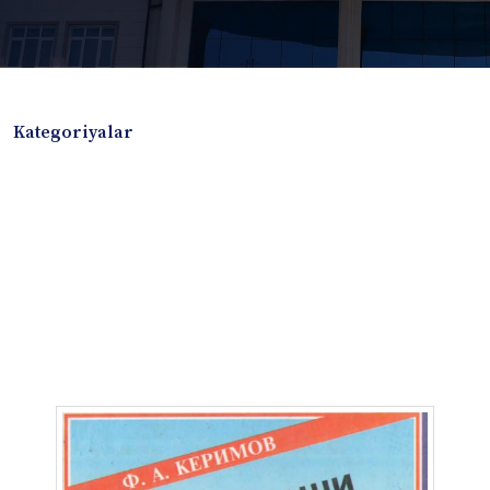
Kategoriyalar
Badiiy adabiyotlar
Boshqa turdagi adabiyotlar
Darslik
Dissertatsiya Avtoreferat
Elektron resurs
Ilmiy to'plam
Jurnal
Kitob albom
Konferensiya materiallari
Laboratoriya ishi
Lug'at
Maqolalar
Metodik qo`llanma
Monografiya
Mustaqil ish
Nazorat savollari-testlar
O'quv qo'llanma
O'quv yoki fan dasturlari
O'quv-uslubiy majmua
O'quv-uslubiy qo'llanma
Prezident asarlari
Risola
Taqdimot