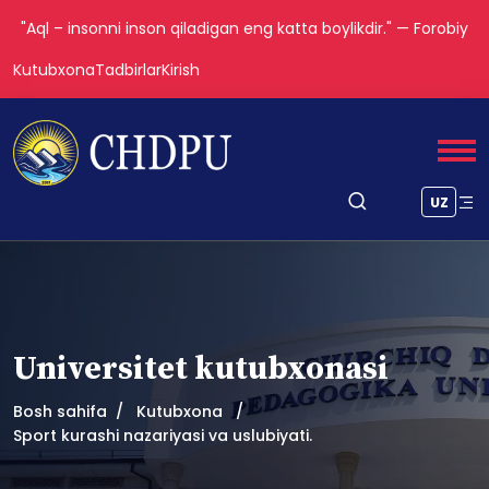
"Aql – insonni inson qiladigan eng katta boylikdir." — Forobiy
Kutubxona
Tadbirlar
Kirish
UZ
Universitet kutubxonasi
Bosh sahifa
Kutubxona
Sport kurashi nazariyasi va uslubiyati.