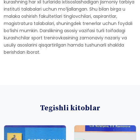
kurashning har xil turlarida ixtisoslashadigan jismoniy tarbiya
instituti talabalari uchun moʼljallangan. Shu bilan birga u
malaka oshirish fakultetlari tinglovchilari, aspirantlar,
magistratura talabalari, shuningdek trenerlar uchun foydali
boʼlishi mumkin. Darslikning asosiy vazifasi turli toifadagi
kurashchilar sport trenirovkasining zamonaviy nazariy va
usuliy asoslarini qisqartirilgan hamda tushunarli shaklda
berishdan iborat.
Tegishli kitoblar