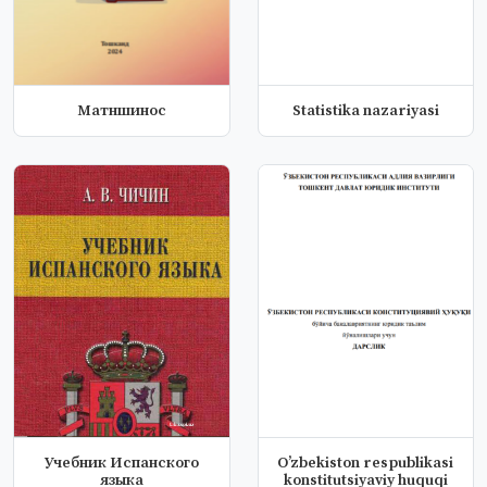
Матншиносӣ
Statistika nazariyasi
Учебник Испанского
Oʼzbekiston respublikasi
языка
konstitutsiyaviy huquqi