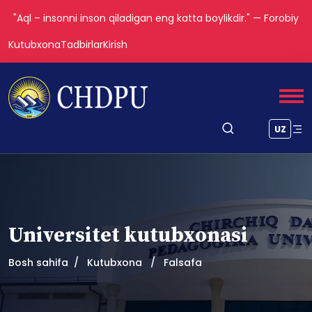
"Aql – insonni inson qiladigan eng katta boylikdir." — Forobiy
Kutubxona
Tadbirlar
Kirish
UZ
Universitet kutubxonasi
Bosh sahifa
Kutubxona
Falsafa