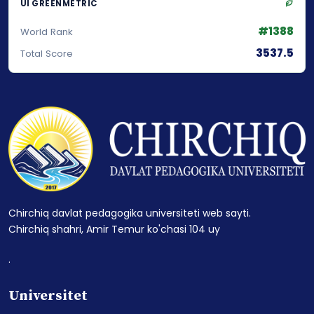
UI GREENMETRIC
#1388
World Rank
3537.5
Total Score
Chirchiq davlat pedagogika universiteti web sayti.
Chirchiq shahri, Amir Temur ko'chasi 104 uy
.
Universitet