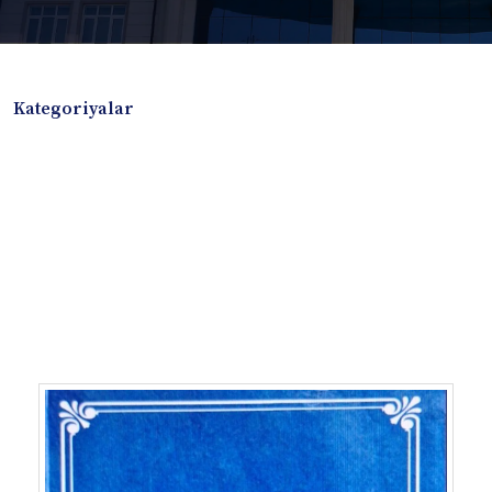
Kategoriyalar
Badiiy adabiyotlar
Boshqa turdagi adabiyotlar
Darslik
Dissertatsiya Avtoreferat
Elektron resurs
Ilmiy to'plam
Jurnal
Kitob albom
Konferensiya materiallari
Laboratoriya ishi
Lug'at
Maqolalar
Metodik qo`llanma
Monografiya
Mustaqil ish
Nazorat savollari-testlar
O'quv qo'llanma
O'quv yoki fan dasturlari
O'quv-uslubiy majmua
O'quv-uslubiy qo'llanma
Prezident asarlari
Risola
Taqdimot