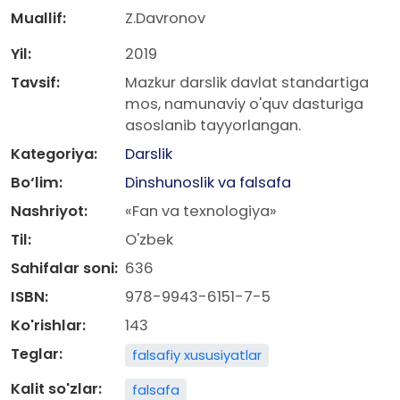
Muallif:
Z.Davronov
Yil:
2019
Tavsif:
Mazkur darslik davlat standartiga
mos, namunaviy o'quv dasturiga
asoslanib tayyorlangan.
Kategoriya:
Darslik
Bo‘lim:
Dinshunoslik va falsafa
Nashriyot:
«Fan va texnologiya»
Til:
O'zbek
Sahifalar soni:
636
ISBN:
978-9943-6151-7-5
Ko'rishlar:
143
Teglar:
falsafiy xususiyatlar
Kalit so'zlar:
falsafa