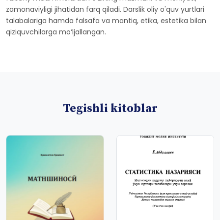
zamonaviyligi jihatidan farq qiladi. Darslik oliy o'quv yurtlari
talabalariga hamda falsafa va mantiq, etika, estetika bilan
qiziquvchilarga moʻljallangan.
Tegishli kitoblar