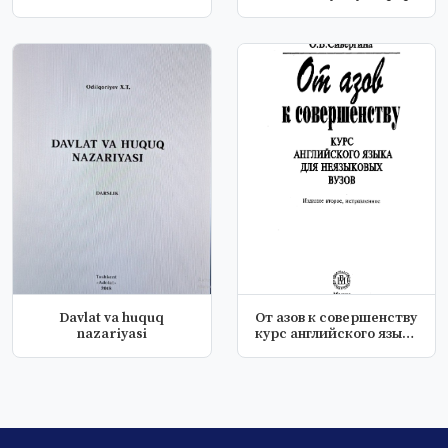
Davlat va huquq
От азов к совершенству
nazariyasi
курс английского языка
для...