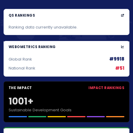
QS RANKINGS
Ranking data currently unavailable.
WEBOMETRICS RANKING
#9918
Global Rank
#51
National Rank
THE IMPACT
IMPACT RANKINGS
1001+
Sustainable Development Goals