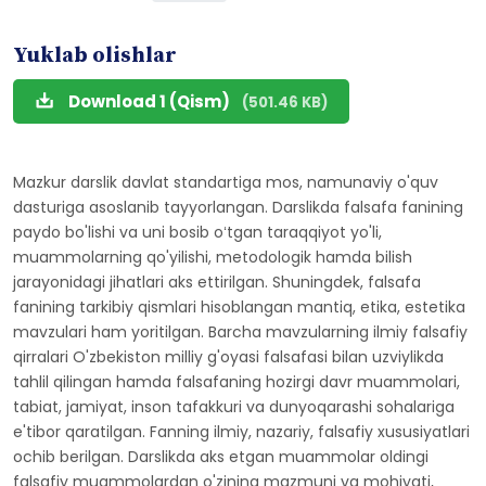
Yuklab olishlar
Download 1 (Qism)
(501.46 KB)
Mazkur darslik davlat standartiga mos, namunaviy o'quv
dasturiga asoslanib tayyorlangan. Darslikda falsafa fanining
paydo bo'lishi va uni bosib oʻtgan taraqqiyot yo'li,
muammolarning qo'yilishi, metodologik hamda bilish
jarayonidagi jihatlari aks ettirilgan. Shuningdek, falsafa
fanining tarkibiy qismlari hisoblangan mantiq, etika, estetika
mavzulari ham yoritilgan. Barcha mavzularning ilmiy falsafiy
qirralari O'zbekiston milliy g'oyasi falsafasi bilan uzviylikda
tahlil qilingan hamda falsafaning hozirgi davr muammolari,
tabiat, jamiyat, inson tafakkuri va dunyoqarashi sohalariga
e'tibor qaratilgan. Fanning ilmiy, nazariy, falsafiy xususiyatlari
ochib berilgan. Darslikda aks etgan muammolar oldingi
falsafiy muammolardan o'zining mazmuni va mohiyati,