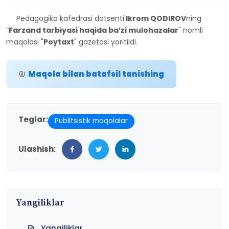
Pedagogika kafedrasi dotsenti
Ikrom QODIROV
ning
“
Farzand tarbiyasi haqida ba’zi mulohazalar
" nomli
maqolasi "
Poytaxt
" gazetasi yoritildi.
Maqola bilan batafsil tanishing
Teglar:
Publitsistik maqolalar
Ulashish:
Yangiliklar
Yangiliklar