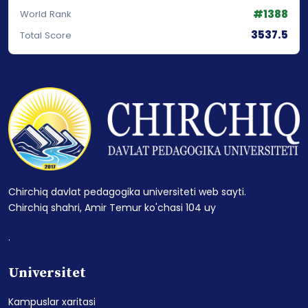
#1388
World Rank
3537.5
Total Score
Chirchiq davlat pedagogika universiteti web sayti.
Chirchiq shahri, Amir Temur ko'chasi 104 uy
.
Universitet
Kampuslar xaritasi