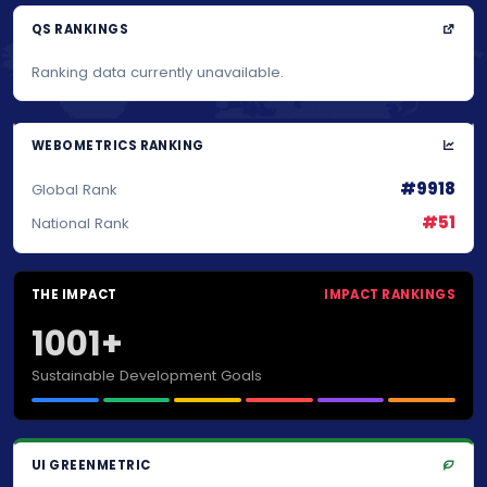
QS RANKINGS
Ranking data currently unavailable.
WEBOMETRICS RANKING
#9918
Global Rank
#51
National Rank
THE IMPACT
IMPACT RANKINGS
1001+
Sustainable Development Goals
UI GREENMETRIC