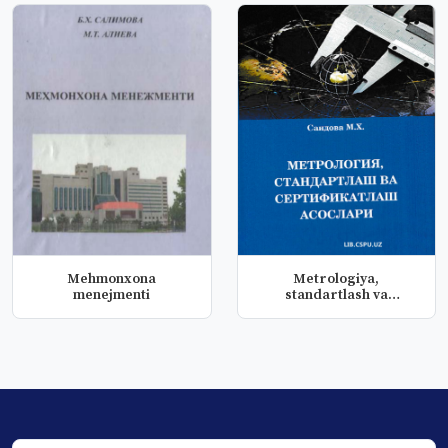
Mehmonxona
Metrologiya,
menejmenti
standartlash va
sertifikatlash asosla...