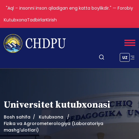
"Aql – insonni inson qiladigan eng katta boylikdir." — Forobiy
Kutubxona
Tadbirlar
Kirish
UZ
Universitet kutubxonasi
Bosh sahifa
Kutubxona
Fizika va Agrorometerologiya (Laboratoriya
mashg'ulotlari)