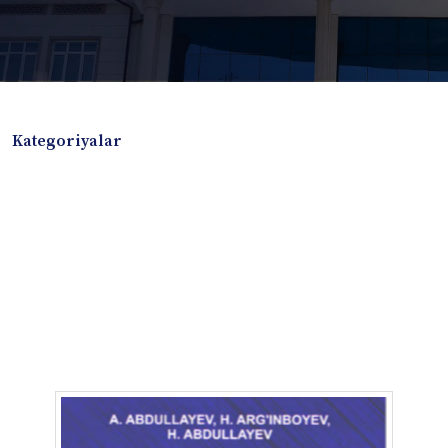
Kategoriyalar
Badiiy adabiyotlar
Boshqa turdagi adabiyotlar
Darslik
Dissertatsiya Avtoreferat
Elektron resurs
Ilmiy to'plam
Jurnal
Kitob albom
Konferensiya materiallari
Laboratoriya ishi
Lug'at
Maqolalar
Metodik qo`llanma
Monografiya
Mustaqil ish
Nazorat savollari-testlar
O'quv qo'llanma
O'quv yoki fan dasturlari
O'quv-uslubiy majmua
O'quv-uslubiy qo'llanma
Prezident asarlari
Risola
Taqdimot