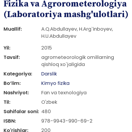
Fizika va Agrorometerologiya
(Laboratoriya mashg'ulotlari)
Muallif:
A.Q.Abdullayev, H.Arg`inboyev,
H.U.Abdullayev
Yil:
2015
Tavsif:
agrometeorologik omillarning
qishloq xo`jaligida
Kategoriya:
Darslik
Bo‘lim:
Kimyo fizika
Nashriyot:
Fan va texnologiya
Til:
O'zbek
Sahifalar soni:
480
ISBN:
978-9943-990-69-2
Ko'rishlar:
200