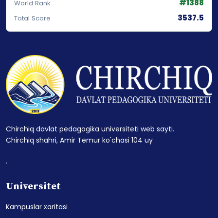
#1388
World Rank
3537.5
Total Score
Chirchiq davlat pedagogika universiteti web sayti.
Chirchiq shahri, Amir Temur ko'chasi 104 uy
.
Universitet
Kampuslar xaritasi