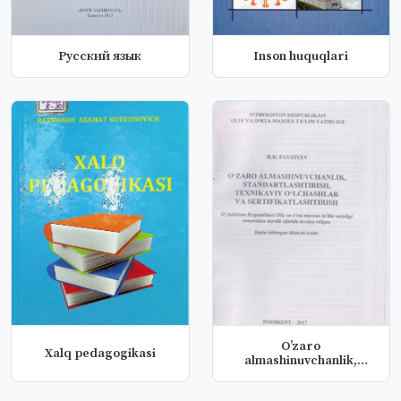
Русский язык
Inson huquqlari
O’zaro
Xalq pedagogikasi
almashinuvchanlik,
standartlashtirish,
texn...