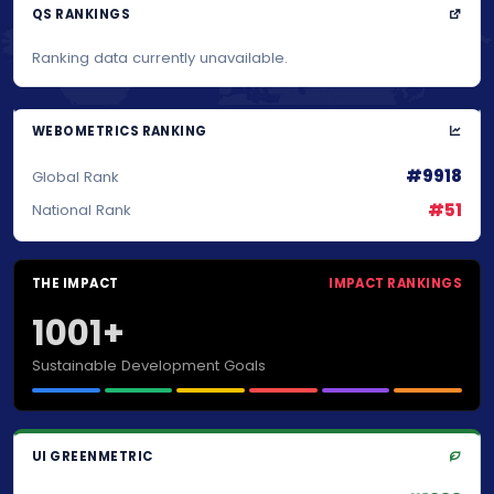
QS RANKINGS
Ranking data currently unavailable.
WEBOMETRICS RANKING
#9918
Global Rank
#51
National Rank
THE IMPACT
IMPACT RANKINGS
1001+
Sustainable Development Goals
UI GREENMETRIC