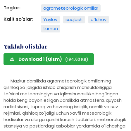
Teglar:
agrometeorologik omillar
Kalit so'zlar:
Yaylov
saqlash
o`lchov
tuman
Yuklab olishlar
Download 1 (Qism)
(194.63 KB)
Mazkur darslikda agrometeorologik omillarning
qishloq xo`jaligida ishlab chiqarish mahsuldorligiga
ta`sirini meteorologiya va iqlimshunoslikka bog`lagan
holda keng bayon etilgan.Darslikda atmosfera, quyosh
radiatsiyasi, tuproq va havoning issiqlik, namlik va suv
rejimlari, qishloq xo`jaligi uchun xavfli meteorologik
hodisalar va ularga qarshi kurash tadbirlari, meteorologik
stansiya va postlardagi asboblar yordamida o`lchashga