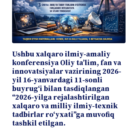
Ushbu xalqaro ilmiy-amaliy
konferensiya Oliy taʼlim, fan va
innovatsiyalar vazirining 2026-
yil 16-yanvardagi 11-sonli
buyrugʻi bilan tasdiqlangan
“2026-yilga rejalashtirilgan
xalqaro va milliy ilmiy-texnik
tadbirlar roʻyxati”ga muvofiq
tashkil etilgan.