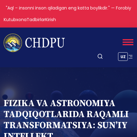
"Aql – insonni inson qiladigan eng katta boylikdir." — Forobiy
Kutubxona
Tadbirlar
Kirish
UZ
FIZIKA VA ASTRONOMIYA
TADQIQOTLARIDA RAQAMLI
TRANSFORMATSIYA: SUN’IY
INTELLEKT,