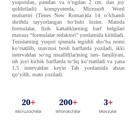
yuqoridan, pastdan va oʻngdan 2 cm. dan joy
qoldiriladi) kompyuterda, Microsoft Word
muharriri (Times New Roman)da 14 oʻlchamli
shriftda tayyorlangan boʻlishi lozim. Matnda
formulalar, fizik kattaliklarning harf belgilari
maxsus “formulalar redaktori” yordamida kiritiladi.
Tezislarning yuqori qismida tegishli shoʻba nomi
koʻrsatilib, mavzusi bosh harflarda yoziladi, ikki
intervaldan soʻng muallif(lar)ning ism- familiyasi,
ish joyi kichik harflarda toʻliq koʻrsatiladi va yana
1,5 intervaldan keyin Tab yordamida abzas
qoʻyilib, matn yoziladi.
20
+
200
+
3
+
Ma'ruzachilar
Ishtirokchilar
Mavzular