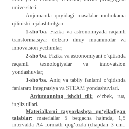
universiteti.
Anjumanda quyidagi masalalar muhokama
qilinishi rejalashtirilgan:
1-sho‘ba.
Fizika va astronomiyada raqamli
transformatsiya: dolzarb ilmiy muammolar va
innovatsion yechimlar;
2-sho‘ba.
Fizika va astronomiyani o‘qitishda
raqamli texnologiyalar va innovatsion
yondashuvlar;
3-sho‘ba.
Aniq va tabiiy fanlarni o‘qitishda
fanlararo integratsiya va STEAM yondashuvlari.
Anjumanning ishchi tili:
oʻzbek, rus,
ingliz tillari.
Materiallarni tayyorlashga qoʻyiladigan
talablar:
materiallar 5 betgacha hajmda, 1,5
intervalda A4 formatli qogʻozda (chapdan 3 cm.,