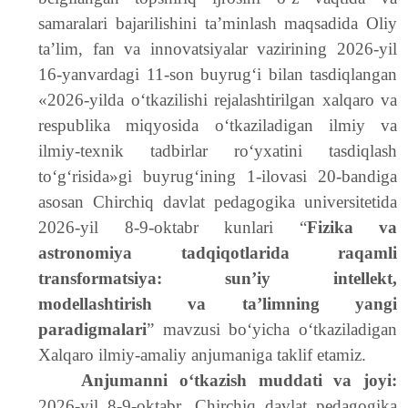
samaralari bajarilishini ta’minlash maqsadida Oliy
taʼlim, fan va innovatsiyalar vazirining 2026-yil
16-yanvardagi 11-son buyrugʻi bilan tasdiqlangan
«2026-yilda o‘tkazilishi rejalashtirilgan xalqaro va
respublika miqyosida o‘tkaziladigan ilmiy va
ilmiy-texnik tadbirlar ro‘yxatini tasdiqlash
to‘g‘risida»gi buyrug‘ining 1-ilovasi 20-bandiga
asosan Chirchiq davlat pedagogika universitetida
2026-yil 8-9-oktabr kunlari “
Fizika va
astronomiya tadqiqotlarida raqamli
transformatsiya: sun’iy intellekt,
modellashtirish va ta’limning yangi
paradigmalari
” mavzusi bo‘yicha o‘tkaziladigan
Xalqaro ilmiy-amaliy anjumaniga taklif etamiz.
Anjumanni oʻtkazish muddati va joyi:
2026-yil 8-9-oktabr, Chirchiq davlat pedagogika