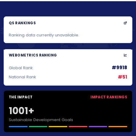
QS RANKINGS
Ranking data currently unavailable.
WEBOMETRICS RANKING
#9918
Global Rank
#51
National Rank
THE IMPACT
IMPACT RANKINGS
1001+
Sustainable Development Goals