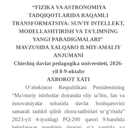
“FIZIKA VA ASTRONOMIYA
TADQIQOTLARIDA RAQAMLI
TRANSFORMATSIYA: SUN’IY INTELLEKT,
MODELLASHTIRISH VA TA’LIMNING
YANGI PARADIGMALARI”
MAVZUSIDA XALQARO ILMIY-AMALIY
ANJUMANI
Chirchiq davlat pedagogika universiteti, 2026-
yil 8-9-oktabr
AXBOROT XATI
O‘zbekiston Respublikasi Prezidentining
“Ma’muriy islohotlar doirasida oliy ta’lim, fan va
innovatsiyalar sohasida davlat boshqaruvini
samarali tashkil qilish chora-tadbirlari to‘g‘risida”
2023-yil 4-iyuldagi PQ-200 qarori 9-bandida
belgilangan topshiriq ijrosini o‘z vaqtida va