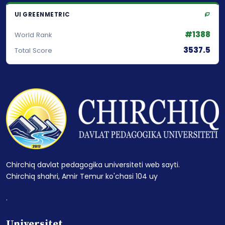
UI GREENMETRIC
#1388
World Rank
3537.5
Total Score
Chirchiq davlat pedagogika universiteti web sayti.
Chirchiq shahri, Amir Temur ko'chasi 104 uy
.
Universitet